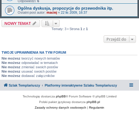
Odpowiedzi:
6
Ogólna dyskusja, propozycje do przewodnika itp.
Ostatni post autor:
maciej
«
22 lis 2009, 16:37
NOWY TEMAT
Tematy: 3 • Strona
1
z
1
Przejdź do
TWOJE UPRAWNIENIA NA TYM FORUM
Nie możesz
tworzyć nowych tematów
Nie możesz
odpowiadać w tematach
Nie możesz
zmieniać swoich postów
Nie możesz
usuwać swoich postów
Nie możesz
dodawać załączników
Szlak Templariuszy
Platformy interaktywne Szlaku Templariuszy
Technologię dostarcza
phpBB
® Forum Software © phpBB Limited
Polski pakiet językowy dostarcza
phpBB.pl
Zasady ochrony danych osobowych
|
Regulamin