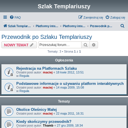
Szlak Templariuszy
FAQ
Zarejestruj się
Zaloguj się
S
Szlak Templariuszy
Platformy interaktywne Szlaku Templariuszy
Platformy interaktywne - Miejsca związane z Templariuszami
Przewodnik po Szlaku Templariuszy
z
Przewodnik po Szlaku Templariuszy
u
Szukaj
Wyszukiwanie z
NOWY TEMAT
k
Tematy: 3 • Strona
1
z
1
a
Ogłoszenia
j
Rejestracja na Platformach Szlaku
Ostatni post autor:
maciej
«
18 kwie 2012, 13:51
w
Reguła
Podstawowe informacje o używaniu platform interaktywnych
Ostatni post autor:
maciej
«
14 maja 2009, 15:08
w
Reguła
Tematy
Okolice Oleśnicy Małej
Ostatni post autor:
maciej
«
22 maja 2011, 16:31
Kiedy skończymy przewodnik?
Ostatni post autor:
Thamb
«
27 gru 2009, 18:34