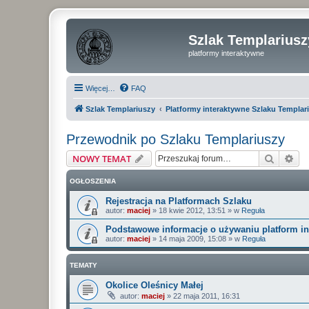
Szlak Templariusz
platformy interaktywne
Więcej…
FAQ
Szlak Templariuszy
Platformy interaktywne Szlaku Templar
Przewodnik po Szlaku Templariuszy
Szukaj
Wy
NOWY TEMAT
OGŁOSZENIA
Rejestracja na Platformach Szlaku
autor:
maciej
»
18 kwie 2012, 13:51
» w
Reguła
Podstawowe informacje o używaniu platform i
autor:
maciej
»
14 maja 2009, 15:08
» w
Reguła
TEMATY
Okolice Oleśnicy Małej
autor:
maciej
»
22 maja 2011, 16:31