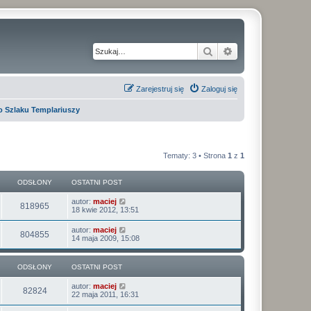
Szukaj
Wyszukiwanie z
Zarejestruj się
Zaloguj się
 Szlaku Templariuszy
Tematy: 3 • Strona
1
z
1
ODSŁONY
OSTATNI POST
O
autor:
maciej
O
818965
s
18 kwie 2012, 13:51
t
d
a
O
autor:
maciej
O
804855
t
s
14 maja 2009, 15:08
s
n
t
i
d
a
ł
p
t
ODSŁONY
o
OSTATNI POST
s
n
s
o
i
t
O
autor:
maciej
ł
p
O
82824
s
22 maja 2011, 16:31
n
o
t
s
o
d
a