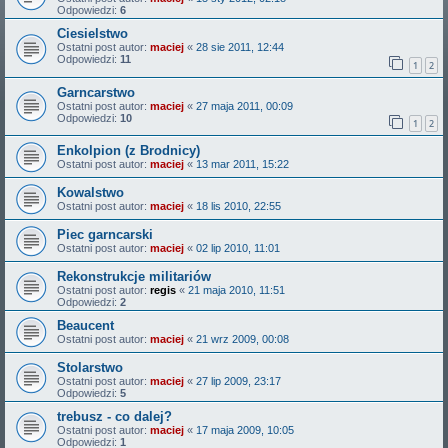
Odpowiedzi:
6
Ciesielstwo
Ostatni post autor:
maciej
«
28 sie 2011, 12:44
Odpowiedzi:
11
1
2
Garncarstwo
Ostatni post autor:
maciej
«
27 maja 2011, 00:09
Odpowiedzi:
10
1
2
Enkolpion (z Brodnicy)
Ostatni post autor:
maciej
«
13 mar 2011, 15:22
Kowalstwo
Ostatni post autor:
maciej
«
18 lis 2010, 22:55
Piec garncarski
Ostatni post autor:
maciej
«
02 lip 2010, 11:01
Rekonstrukcje militariów
Ostatni post autor:
regis
«
21 maja 2010, 11:51
Odpowiedzi:
2
Beaucent
Ostatni post autor:
maciej
«
21 wrz 2009, 00:08
Stolarstwo
Ostatni post autor:
maciej
«
27 lip 2009, 23:17
Odpowiedzi:
5
trebusz - co dalej?
Ostatni post autor:
maciej
«
17 maja 2009, 10:05
Odpowiedzi:
1