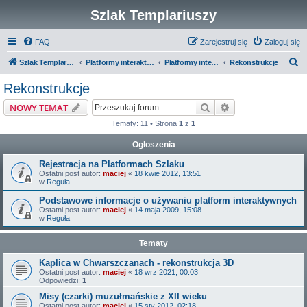
Szlak Templariuszy
FAQ
Zarejestruj się
Zaloguj się
S
Szlak Templariuszy
Platformy interaktywne Szlaku Templariuszy
Platformy interaktywne - Inne
Rekonstrukcje
z
Rekonstrukcje
u
Szukaj
Wyszukiwanie z
NOWY TEMAT
k
Tematy: 11 • Strona
1
z
1
a
Ogłoszenia
j
Rejestracja na Platformach Szlaku
Ostatni post autor:
maciej
«
18 kwie 2012, 13:51
w
Reguła
Podstawowe informacje o używaniu platform interaktywnych
Ostatni post autor:
maciej
«
14 maja 2009, 15:08
w
Reguła
Tematy
Kaplica w Chwarszczanach - rekonstrukcja 3D
Ostatni post autor:
maciej
«
18 wrz 2021, 00:03
Odpowiedzi:
1
Misy (czarki) muzułmańskie z XII wieku
Ostatni post autor:
maciej
«
15 sty 2012, 02:18