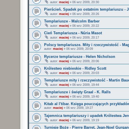
autor:
maciej
»
06 wrz 2009, 20:30
Pierścień. Spadek po ostatnim templariuszu - J
autor:
maciej
»
06 wrz 2009, 20:26
Templariusze - Malcolm Barber
autor:
maciej
»
06 wrz 2009, 20:22
Cień Templariusza - Núria Masot
autor:
maciej
»
06 wrz 2009, 20:17
Polscy templariusze. Mity i rzeczywistość - M
autor:
maciej
»
06 wrz 2009, 20:09
Rycerze templariusze - Helen Nicholson
autor:
maciej
»
06 wrz 2009, 20:06
Królestwo niebieskie - Ridley Scott
autor:
maciej
»
06 wrz 2009, 20:03
Templariusze mity i rzeczywistość - Martin Bau
autor:
maciej
»
06 wrz 2009, 19:44
Templariusze i święty Graal - K. Ralls
autor:
maciej
»
06 wrz 2009, 19:40
Kitab al I'tibar. Księga pouczających przykładó
autor:
maciej
»
06 wrz 2009, 19:27
Tajemnica templariuszy i upadek Królestwa Jer
autor:
maciej
»
06 wrz 2009, 19:19
Turnieje Boże - Pierre Barret, Jean-Noel Gurga