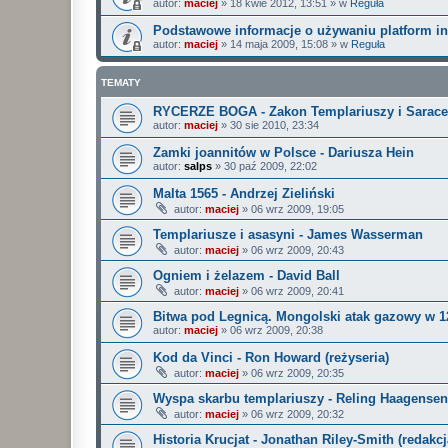
autor:
maciej
»
18 kwie 2012, 13:51
» w
Reguła
Podstawowe informacje o używaniu platform i
autor:
maciej
»
14 maja 2009, 15:08
» w
Reguła
TEMATY
RYCERZE BOGA - Zakon Templariuszy i Sarace
autor:
maciej
»
30 sie 2010, 23:34
Zamki joannitów w Polsce - Dariusza Hein
autor:
salps
»
30 paź 2009, 22:02
Malta 1565 - Andrzej Zieliński
autor:
maciej
»
06 wrz 2009, 19:05
Templariusze i asasyni - James Wasserman
autor:
maciej
»
06 wrz 2009, 20:43
Ogniem i żelazem - David Ball
autor:
maciej
»
06 wrz 2009, 20:41
Bitwa pod Legnicą. Mongolski atak gazowy w 1
autor:
maciej
»
06 wrz 2009, 20:38
Kod da Vinci - Ron Howard (reżyseria)
autor:
maciej
»
06 wrz 2009, 20:35
Wyspa skarbu templariuszy - Reling Haagensen
autor:
maciej
»
06 wrz 2009, 20:32
Historia Krucjat - Jonathan Riley-Smith (redakcj