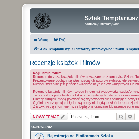
Szlak Templariusz
platformy interaktywne
Więcej…
FAQ
Szlak Templariuszy
Platformy interaktywne Szlaku Templar
Recenzje książek i filmów
Regulamin forum
Recenzje dotyczą książek i filmów powiązanych z tematyką Szlaku Te
Prezentowane poglądy są własnością ich autorów i właściciele serwisu 
Niedopuszczalne jest jednak świadome użycie słów wulgarnych lub ma
Recenzje książek i filmów - to coś innego niż wypowiedź na platformie
Tu potrzebna jest chwila na kilka przemyślanych zdań - podsumowanie
Dlatego tutaj nie mogą pojawiać się wypowiedzi nie spełniające powyż
Ogólnie rzecz ujmując błędne są posty nie będące właśnie recenzjami.
Z przykrością informujemy, że będą one usuwane lub przenoszone na 
Szukaj
Wy
NOWY TEMAT
OGŁOSZENIA
Rejestracja na Platformach Szlaku