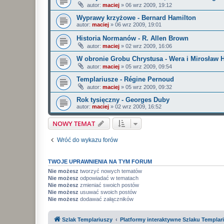
autor:
maciej
»
06 wrz 2009, 19:12
Wyprawy krzyżowe - Bernard Hamilton
autor:
maciej
»
06 wrz 2009, 19:01
Historia Normanów - R. Allen Brown
autor:
maciej
»
02 wrz 2009, 16:06
W obronie Grobu Chrystusa - Wera i Mirosław 
autor:
maciej
»
05 wrz 2009, 09:54
Templariusze - Régine Pernoud
autor:
maciej
»
05 wrz 2009, 09:32
Rok tysięczny - Georges Duby
autor:
maciej
»
02 wrz 2009, 16:52
NOWY TEMAT
Wróć do wykazu forów
TWOJE UPRAWNIENIA NA TYM FORUM
Nie możesz
tworzyć nowych tematów
Nie możesz
odpowiadać w tematach
Nie możesz
zmieniać swoich postów
Nie możesz
usuwać swoich postów
Nie możesz
dodawać załączników
Szlak Templariuszy
Platformy interaktywne Szlaku Templar