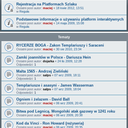
Rejestracja na Platformach Szlaku
Ostatni post autor:
maciej
«
18 kwie 2012, 13:51
w
Reguła
Podstawowe informacje o używaniu platform interaktywnych
Ostatni post autor:
maciej
«
14 maja 2009, 15:08
w
Reguła
Tematy
RYCERZE BOGA - Zakon Templariuszy i Saraceni
Ostatni post autor:
maciej
«
30 sie 2010, 23:34
Zamki joannitów w Polsce - Dariusza Hein
Ostatni post autor:
dojarka
«
24 lis 2009, 12:28
Odpowiedzi:
1
Malta 1565 - Andrzej Zieliński
Ostatni post autor:
salps
«
07 wrz 2009, 18:11
Odpowiedzi:
1
Templariusze i asasyni - James Wasserman
Ostatni post autor:
salps
«
07 wrz 2009, 18:04
Odpowiedzi:
1
Ogniem i żelazem - David Ball
Ostatni post autor:
maciej
«
06 wrz 2009, 20:41
Bitwa pod Legnicą. Mongolski atak gazowy w 1241 roku
Ostatni post autor:
maciej
«
06 wrz 2009, 20:38
Kod da Vinci - Ron Howard (reżyseria)
Ostatni post autor:
maciej
«
06 wrz 2009, 20:35