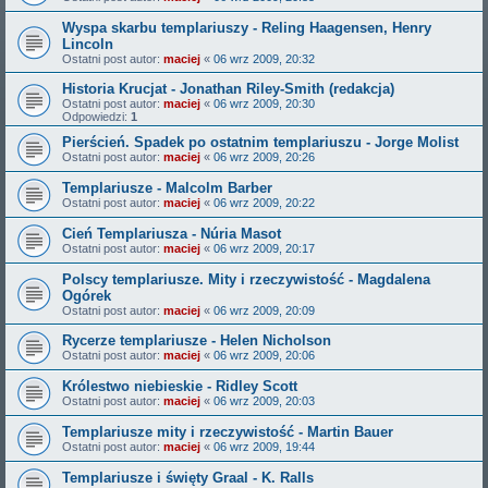
Wyspa skarbu templariuszy - Reling Haagensen, Henry
Lincoln
Ostatni post autor:
maciej
«
06 wrz 2009, 20:32
Historia Krucjat - Jonathan Riley-Smith (redakcja)
Ostatni post autor:
maciej
«
06 wrz 2009, 20:30
Odpowiedzi:
1
Pierścień. Spadek po ostatnim templariuszu - Jorge Molist
Ostatni post autor:
maciej
«
06 wrz 2009, 20:26
Templariusze - Malcolm Barber
Ostatni post autor:
maciej
«
06 wrz 2009, 20:22
Cień Templariusza - Núria Masot
Ostatni post autor:
maciej
«
06 wrz 2009, 20:17
Polscy templariusze. Mity i rzeczywistość - Magdalena
Ogórek
Ostatni post autor:
maciej
«
06 wrz 2009, 20:09
Rycerze templariusze - Helen Nicholson
Ostatni post autor:
maciej
«
06 wrz 2009, 20:06
Królestwo niebieskie - Ridley Scott
Ostatni post autor:
maciej
«
06 wrz 2009, 20:03
Templariusze mity i rzeczywistość - Martin Bauer
Ostatni post autor:
maciej
«
06 wrz 2009, 19:44
Templariusze i święty Graal - K. Ralls