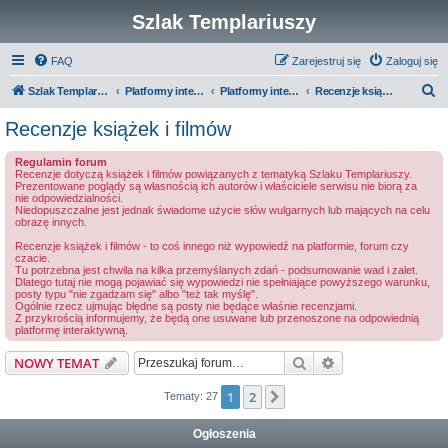
Szlak Templariuszy
FAQ
Zarejestruj się
Zaloguj się
S
Szlak Templariuszy
Platformy interaktywne Szlaku Templariuszy
Platformy interaktywne - Inne
Recenzje książek i filmów
z
Recenzje książek i filmów
u
Regulamin forum
k
Recenzje dotyczą książek i filmów powiązanych z tematyką Szlaku Templariuszy.
Prezentowane poglądy są własnością ich autorów i właściciele serwisu nie biorą za
a
nie odpowiedzialności.
Niedopuszczalne jest jednak świadome użycie słów wulgarnych lub mających na celu
j
obrazę innych.
Recenzje książek i filmów - to coś innego niż wypowiedź na platformie, forum czy
czacie.
Tu potrzebna jest chwila na kilka przemyślanych zdań - podsumowanie wad i zalet.
Dlatego tutaj nie mogą pojawiać się wypowiedzi nie spełniające powyższego warunku,
posty typu "nie zgadzam się" albo "też tak myślę".
Ogólnie rzecz ujmując błędne są posty nie będące właśnie recenzjami.
Z przykrością informujemy, że będą one usuwane lub przenoszone na odpowiednią
platformę interaktywną.
Szukaj
Wyszukiwanie z
NOWY TEMAT
1
2
Następna
Tematy: 27
Ogłoszenia