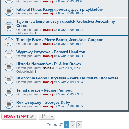
Ostatni post autor:
maciej
«
06 wrz 2009, 19:40
Kitab al I'tibar. Księga pouczających przykładów
Ostatni post autor:
maciej
«
06 wrz 2009, 19:27
Tajemnica templariuszy i upadek Królestwa Jerozolimy -
Croce
Ostatni post autor:
maciej
«
06 wrz 2009, 19:24
Odpowiedzi:
1
Turnieje Boże - Pierre Barret, Jean-Noel Gurgand
Ostatni post autor:
maciej
«
06 wrz 2009, 19:12
Wyprawy krzyżowe - Bernard Hamilton
Ostatni post autor:
maciej
«
06 wrz 2009, 19:01
Historia Normanów - R. Allen Brown
Ostatni post autor:
salps
«
05 wrz 2009, 15:38
Odpowiedzi:
1
W obronie Grobu Chrystusa - Wera i Mirosław Hrochowie
Ostatni post autor:
maciej
«
05 wrz 2009, 09:54
Templariusze - Régine Pernoud
Ostatni post autor:
maciej
«
05 wrz 2009, 09:32
Rok tysięczny - Georges Duby
Ostatni post autor:
maciej
«
02 wrz 2009, 16:52
NOWY TEMAT
1
2
Następna
Tematy: 27