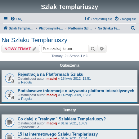
Szlak Templariuszy
FAQ
Zarejestruj się
Zaloguj się
S
Szlak Templariuszy
Platformy interaktywne Szlaku Templariuszy
Platforma Szlak Templariuszy
Na Szlaku Templariuszy
z
Na Szlaku Templariuszy
u
Szukaj
Wyszukiwanie z
NOWY TEMAT
k
Tematy: 2 • Strona
1
z
1
a
Ogłoszenia
j
Rejestracja na Platformach Szlaku
Ostatni post autor:
maciej
«
18 kwie 2012, 13:51
w
Reguła
Podstawowe informacje o używaniu platform interaktywnych
Ostatni post autor:
maciej
«
14 maja 2009, 15:08
w
Reguła
Tematy
Co dalej z "realnym" Szlakiem Templariuszy?
Ostatni post autor:
maciej
«
01 lis 2021, 13:09
Odpowiedzi:
2
15 lat internetowego Szlaku Templariuszy
Ostatni post autor:
maciej
«
01 lis 2021, 12:34