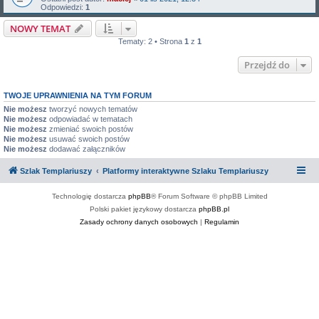
Odpowiedzi:
1
NOWY TEMAT
Tematy: 2 • Strona
1
z
1
Przejdź do
TWOJE UPRAWNIENIA NA TYM FORUM
Nie możesz
tworzyć nowych tematów
Nie możesz
odpowiadać w tematach
Nie możesz
zmieniać swoich postów
Nie możesz
usuwać swoich postów
Nie możesz
dodawać załączników
Szlak Templariuszy
Platformy interaktywne Szlaku Templariuszy
Technologię dostarcza
phpBB
® Forum Software © phpBB Limited
Polski pakiet językowy dostarcza
phpBB.pl
Zasady ochrony danych osobowych
|
Regulamin