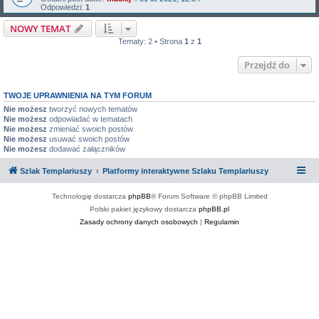
Odpowiedzi:
1
NOWY TEMAT
Tematy: 2 • Strona
1
z
1
Przejdź do
TWOJE UPRAWNIENIA NA TYM FORUM
Nie możesz
tworzyć nowych tematów
Nie możesz
odpowiadać w tematach
Nie możesz
zmieniać swoich postów
Nie możesz
usuwać swoich postów
Nie możesz
dodawać załączników
Szlak Templariuszy
Platformy interaktywne Szlaku Templariuszy
Technologię dostarcza
phpBB
® Forum Software © phpBB Limited
Polski pakiet językowy dostarcza
phpBB.pl
Zasady ochrony danych osobowych
|
Regulamin