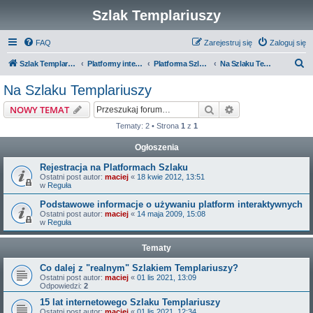
Szlak Templariuszy
FAQ
Zarejestruj się
Zaloguj się
S
Szlak Templariuszy
Platformy interaktywne Szlaku Templariuszy
Platforma Szlak Templariuszy
Na Szlaku Templariuszy
z
Na Szlaku Templariuszy
u
Szukaj
Wyszukiwanie z
NOWY TEMAT
k
Tematy: 2 • Strona
1
z
1
a
Ogłoszenia
j
Rejestracja na Platformach Szlaku
Ostatni post autor:
maciej
«
18 kwie 2012, 13:51
w
Reguła
Podstawowe informacje o używaniu platform interaktywnych
Ostatni post autor:
maciej
«
14 maja 2009, 15:08
w
Reguła
Tematy
Co dalej z "realnym" Szlakiem Templariuszy?
Ostatni post autor:
maciej
«
01 lis 2021, 13:09
Odpowiedzi:
2
15 lat internetowego Szlaku Templariuszy
Ostatni post autor:
maciej
«
01 lis 2021, 12:34