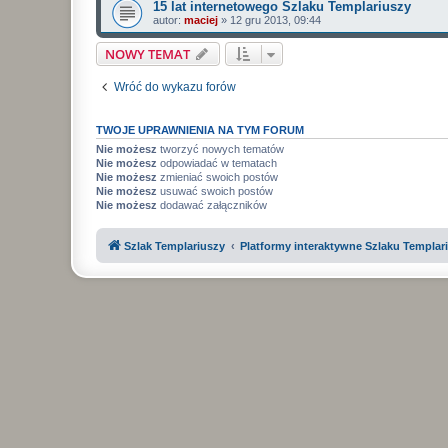
15 lat internetowego Szlaku Templariuszy
autor:
maciej
»
12 gru 2013, 09:44
NOWY TEMAT
Wróć do wykazu forów
TWOJE UPRAWNIENIA NA TYM FORUM
Nie możesz
tworzyć nowych tematów
Nie możesz
odpowiadać w tematach
Nie możesz
zmieniać swoich postów
Nie możesz
usuwać swoich postów
Nie możesz
dodawać załączników
Szlak Templariuszy
Platformy interaktywne Szlaku Templar