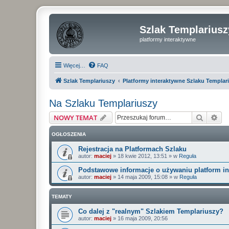
Szlak Templariusz
platformy interaktywne
Więcej…
FAQ
Szlak Templariuszy
Platformy interaktywne Szlaku Templar
Na Szlaku Templariuszy
Szukaj
Wy
NOWY TEMAT
OGŁOSZENIA
Rejestracja na Platformach Szlaku
autor:
maciej
»
18 kwie 2012, 13:51
» w
Reguła
Podstawowe informacje o używaniu platform i
autor:
maciej
»
14 maja 2009, 15:08
» w
Reguła
TEMATY
Co dalej z "realnym" Szlakiem Templariuszy?
autor:
maciej
»
16 maja 2009, 20:56