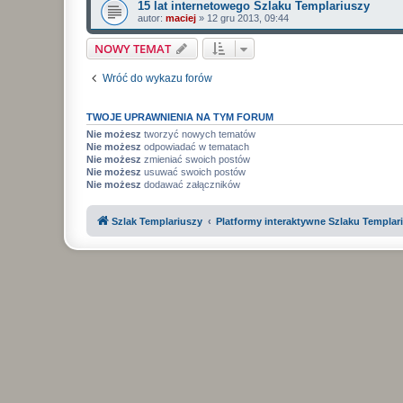
15 lat internetowego Szlaku Templariuszy
autor:
maciej
»
12 gru 2013, 09:44
NOWY TEMAT
Wróć do wykazu forów
TWOJE UPRAWNIENIA NA TYM FORUM
Nie możesz
tworzyć nowych tematów
Nie możesz
odpowiadać w tematach
Nie możesz
zmieniać swoich postów
Nie możesz
usuwać swoich postów
Nie możesz
dodawać załączników
Szlak Templariuszy
Platformy interaktywne Szlaku Templar