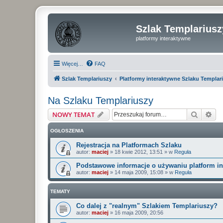
Szlak Templariusz
platformy interaktywne
Więcej…
FAQ
Szlak Templariuszy
Platformy interaktywne Szlaku Templar
Na Szlaku Templariuszy
Szukaj
Wy
NOWY TEMAT
OGŁOSZENIA
Rejestracja na Platformach Szlaku
autor:
maciej
»
18 kwie 2012, 13:51
» w
Reguła
Podstawowe informacje o używaniu platform i
autor:
maciej
»
14 maja 2009, 15:08
» w
Reguła
TEMATY
Co dalej z "realnym" Szlakiem Templariuszy?
autor:
maciej
»
16 maja 2009, 20:56