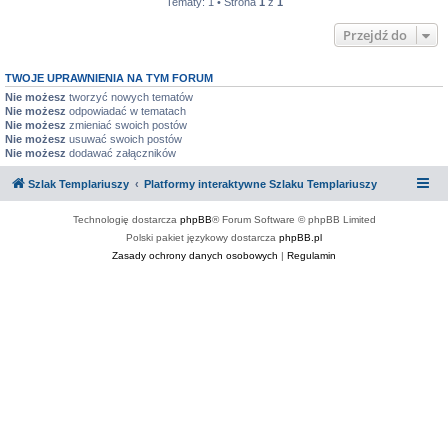
Tematy: 1 • Strona
1
z
1
Przejdź do
TWOJE UPRAWNIENIA NA TYM FORUM
Nie możesz
tworzyć nowych tematów
Nie możesz
odpowiadać w tematach
Nie możesz
zmieniać swoich postów
Nie możesz
usuwać swoich postów
Nie możesz
dodawać załączników
Szlak Templariuszy
Platformy interaktywne Szlaku Templariuszy
Technologię dostarcza
phpBB
® Forum Software © phpBB Limited
Polski pakiet językowy dostarcza
phpBB.pl
Zasady ochrony danych osobowych
|
Regulamin