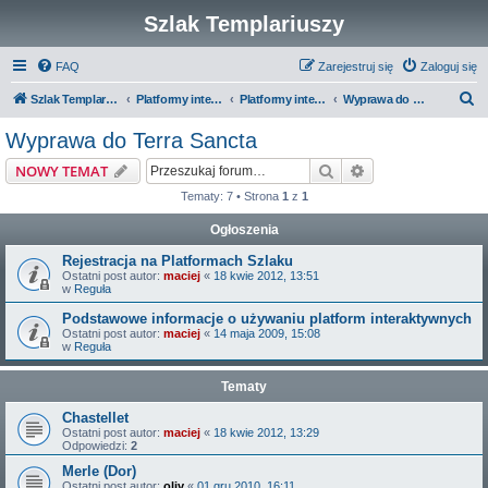
Szlak Templariuszy
FAQ
Zarejestruj się
Zaloguj się
S
Szlak Templariuszy
Platformy interaktywne Szlaku Templariuszy
Platformy interaktywne - Miejsca związane z Templariuszami
Wyprawa do Terra Sancta
z
Wyprawa do Terra Sancta
u
Szukaj
Wyszukiwanie z
NOWY TEMAT
k
Tematy: 7 • Strona
1
z
1
a
Ogłoszenia
j
Rejestracja na Platformach Szlaku
Ostatni post autor:
maciej
«
18 kwie 2012, 13:51
w
Reguła
Podstawowe informacje o używaniu platform interaktywnych
Ostatni post autor:
maciej
«
14 maja 2009, 15:08
w
Reguła
Tematy
Chastellet
Ostatni post autor:
maciej
«
18 kwie 2012, 13:29
Odpowiedzi:
2
Merle (Dor)
Ostatni post autor:
oliv
«
01 gru 2010, 16:11