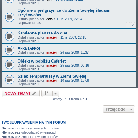
Odpowiedzi:
1
Ogólnie o pielgrzymce do Ziemi Świętej śladami
krzyżowców
Ostatni post autor:
ewa
«
11 lis 2009, 22:54
Odpowiedzi:
13
1
2
Kamienne plansze do gier
Ostatni post autor:
maciej
«
11 lis 2009, 22:15
Odpowiedzi:
1
Akka (Akko)
Ostatni post autor:
maciej
«
26 paź 2009, 11:37
Obiekt w pobliżu Caferlet
Ostatni post autor:
maciej
«
25 paź 2009, 00:16
Odpowiedzi:
3
Szlak Templariuszy w Ziemi Świętej
Ostatni post autor:
maciej
«
10 paź 2009, 13:08
Odpowiedzi:
1
NOWY TEMAT
Tematy: 7 • Strona
1
z
1
Przejdź do
TWOJE UPRAWNIENIA NA TYM FORUM
Nie możesz
tworzyć nowych tematów
Nie możesz
odpowiadać w tematach
Nie możesz
zmieniać swoich postów