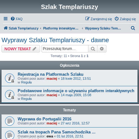
Szlak Templariuszy
FAQ
Zarejestruj się
Zaloguj się
S
Szlak Templariuszy
Platformy interaktywne Szlaku Templariuszy
Wyprawy Szlaku Templariuszy - dawne
z
Wyprawy Szlaku Templariuszy - dawne
u
Szukaj
Wyszukiwanie z
NOWY TEMAT
k
Tematy: 11 • Strona
1
z
1
a
Ogłoszenia
j
Rejestracja na Platformach Szlaku
Ostatni post autor:
maciej
«
18 kwie 2012, 13:51
w
Reguła
Podstawowe informacje o używaniu platform interaktywnych
Ostatni post autor:
maciej
«
14 maja 2009, 15:08
w
Reguła
Tematy
Wyprawa do Portugalii 2016
Ostatni post autor:
maciej
«
27 wrz 2016, 12:57
Szlak na tropach Pana Samochodzika ...
Ostatni post autor:
ewa
«
01 lut 2016, 22:51