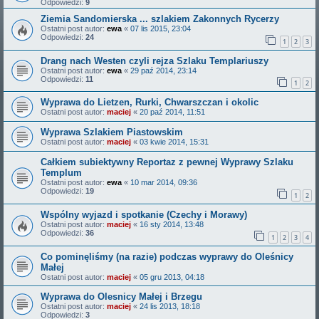
Odpowiedzi:
9
Ziemia Sandomierska ... szlakiem Zakonnych Rycerzy
Ostatni post autor:
ewa
«
07 lis 2015, 23:04
Odpowiedzi:
24
1
2
3
Drang nach Westen czyli rejza Szlaku Templariuszy
Ostatni post autor:
ewa
«
29 paź 2014, 23:14
Odpowiedzi:
11
1
2
Wyprawa do Lietzen, Rurki, Chwarszczan i okolic
Ostatni post autor:
maciej
«
20 paź 2014, 11:51
Wyprawa Szlakiem Piastowskim
Ostatni post autor:
maciej
«
03 kwie 2014, 15:31
Całkiem subiektywny Reportaz z pewnej Wyprawy Szlaku
Templum
Ostatni post autor:
ewa
«
10 mar 2014, 09:36
Odpowiedzi:
19
1
2
Wspólny wyjazd i spotkanie (Czechy i Morawy)
Ostatni post autor:
maciej
«
16 sty 2014, 13:48
Odpowiedzi:
36
1
2
3
4
Co pominęliśmy (na razie) podczas wyprawy do Oleśnicy
Małej
Ostatni post autor:
maciej
«
05 gru 2013, 04:18
Wyprawa do Olesnicy Małej i Brzegu
Ostatni post autor:
maciej
«
24 lis 2013, 18:18
Odpowiedzi:
3