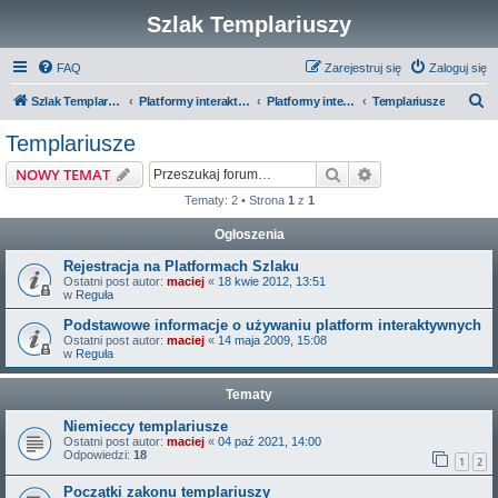
Szlak Templariuszy
FAQ
Zarejestruj się
Zaloguj się
S
Szlak Templariuszy
Platformy interaktywne Szlaku Templariuszy
Platformy interaktywne - Zakon Templariuszy
Templariusze
z
Templariusze
u
Szukaj
Wyszukiwanie z
NOWY TEMAT
k
Tematy: 2 • Strona
1
z
1
a
Ogłoszenia
j
Rejestracja na Platformach Szlaku
Ostatni post autor:
maciej
«
18 kwie 2012, 13:51
w
Reguła
Podstawowe informacje o używaniu platform interaktywnych
Ostatni post autor:
maciej
«
14 maja 2009, 15:08
w
Reguła
Tematy
Niemieccy templariusze
Ostatni post autor:
maciej
«
04 paź 2021, 14:00
Odpowiedzi:
18
1
2
Początki zakonu templariuszy