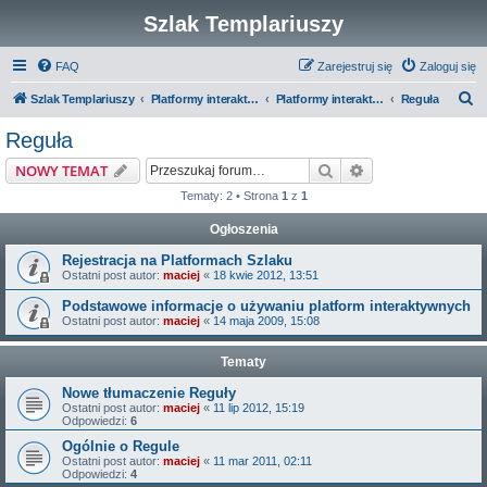
Szlak Templariuszy
FAQ
Zarejestruj się
Zaloguj się
S
Szlak Templariuszy
Platformy interaktywne Szlaku Templariuszy
Platformy interaktywne - Zakon Templariuszy
Reguła
z
Reguła
u
Szukaj
Wyszukiwanie z
NOWY TEMAT
k
Tematy: 2 • Strona
1
z
1
a
Ogłoszenia
j
Rejestracja na Platformach Szlaku
Ostatni post autor:
maciej
«
18 kwie 2012, 13:51
Podstawowe informacje o używaniu platform interaktywnych
Ostatni post autor:
maciej
«
14 maja 2009, 15:08
Tematy
Nowe tłumaczenie Reguły
Ostatni post autor:
maciej
«
11 lip 2012, 15:19
Odpowiedzi:
6
Ogólnie o Regule
Ostatni post autor:
maciej
«
11 mar 2011, 02:11
Odpowiedzi:
4