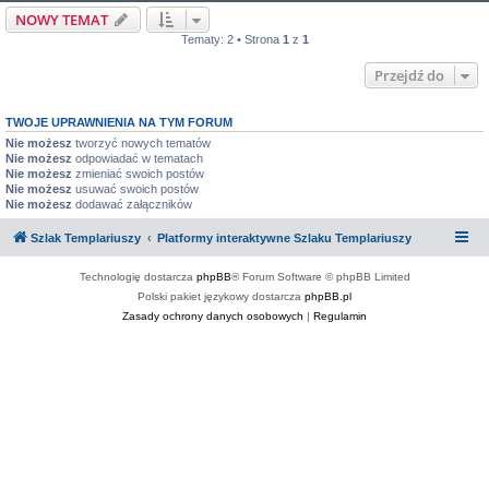
NOWY TEMAT
Tematy: 2 • Strona
1
z
1
Przejdź do
TWOJE UPRAWNIENIA NA TYM FORUM
Nie możesz
tworzyć nowych tematów
Nie możesz
odpowiadać w tematach
Nie możesz
zmieniać swoich postów
Nie możesz
usuwać swoich postów
Nie możesz
dodawać załączników
Szlak Templariuszy
Platformy interaktywne Szlaku Templariuszy
Technologię dostarcza
phpBB
® Forum Software © phpBB Limited
Polski pakiet językowy dostarcza
phpBB.pl
Zasady ochrony danych osobowych
|
Regulamin