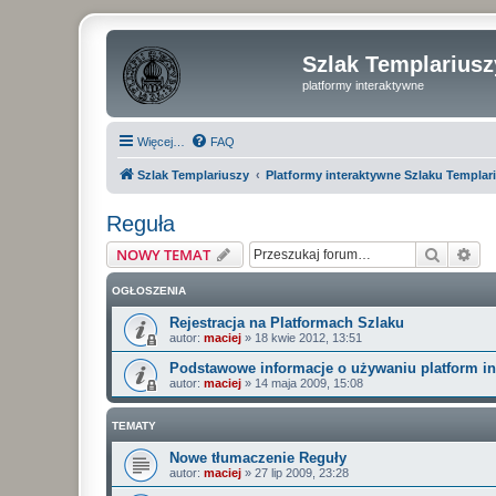
Szlak Templariusz
platformy interaktywne
Więcej…
FAQ
Szlak Templariuszy
Platformy interaktywne Szlaku Templar
Reguła
Szukaj
Wy
NOWY TEMAT
OGŁOSZENIA
Rejestracja na Platformach Szlaku
autor:
maciej
»
18 kwie 2012, 13:51
Podstawowe informacje o używaniu platform i
autor:
maciej
»
14 maja 2009, 15:08
TEMATY
Nowe tłumaczenie Reguły
autor:
maciej
»
27 lip 2009, 23:28