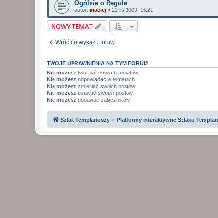
Ogólnie o Regule
autor:
maciej
»
22 lis 2009, 16:21
NOWY TEMAT
Wróć do wykazu forów
TWOJE UPRAWNIENIA NA TYM FORUM
Nie możesz
tworzyć nowych tematów
Nie możesz
odpowiadać w tematach
Nie możesz
zmieniać swoich postów
Nie możesz
usuwać swoich postów
Nie możesz
dodawać załączników
Szlak Templariuszy
Platformy interaktywne Szlaku Templar