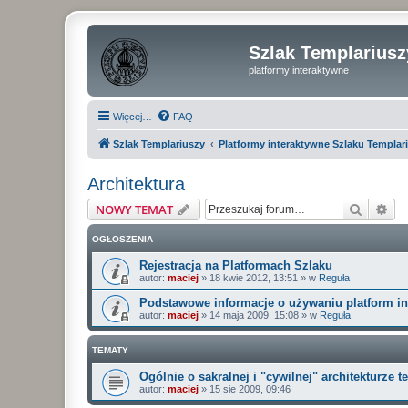
Szlak Templariusz
platformy interaktywne
Więcej…
FAQ
Szlak Templariuszy
Platformy interaktywne Szlaku Templar
Architektura
Szukaj
Wy
NOWY TEMAT
OGŁOSZENIA
Rejestracja na Platformach Szlaku
autor:
maciej
»
18 kwie 2012, 13:51
» w
Reguła
Podstawowe informacje o używaniu platform i
autor:
maciej
»
14 maja 2009, 15:08
» w
Reguła
TEMATY
Ogólnie o sakralnej i "cywilnej" architekturze 
autor:
maciej
»
15 sie 2009, 09:46