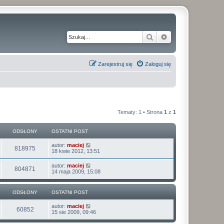
Szukaj
Wyszukiwanie z
Zarejestruj się
Zaloguj się
Tematy: 1 • Strona
1
z
1
ODSŁONY
OSTATNI POST
O
autor:
maciej
O
818975
s
18 kwie 2012, 13:51
t
d
a
O
autor:
maciej
O
804871
t
s
14 maja 2009, 15:08
s
n
t
i
d
a
ł
p
t
ODSŁONY
o
OSTATNI POST
s
n
s
o
i
t
O
autor:
maciej
ł
p
O
60852
s
15 sie 2009, 09:46
n
o
t
s
o
d
a