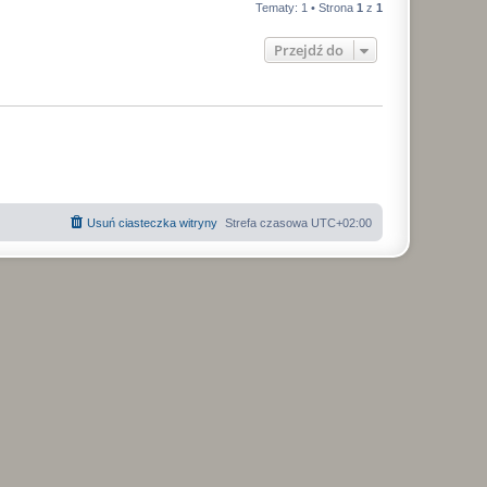
t
y
Tematy: 1 • Strona
1
z
1
t
n
s
n
i
Przejdź do
y
ł
p
o
s
o
t
n
y
Usuń ciasteczka witryny
Strefa czasowa
UTC+02:00