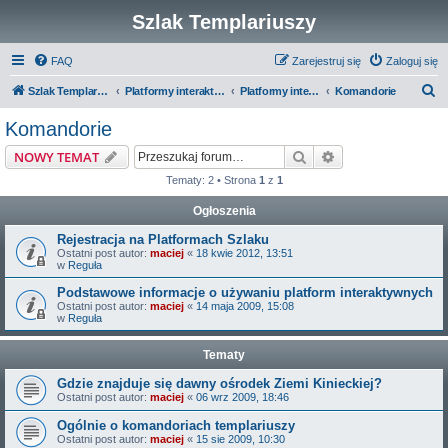
Szlak Templariuszy
FAQ
Zarejestruj się
Zaloguj się
S
Szlak Templariuszy
Platformy interaktywne Szlaku Templariuszy
Platformy interaktywne - Zakon Templariuszy
Komandorie
z
Komandorie
u
Szukaj
Wyszukiwanie z
NOWY TEMAT
k
Tematy: 2 • Strona
1
z
1
a
Ogłoszenia
j
Rejestracja na Platformach Szlaku
Ostatni post autor:
maciej
«
18 kwie 2012, 13:51
w
Reguła
Podstawowe informacje o używaniu platform interaktywnych
Ostatni post autor:
maciej
«
14 maja 2009, 15:08
w
Reguła
Tematy
Gdzie znajduje się dawny ośrodek Ziemi Kinieckiej?
Ostatni post autor:
maciej
«
06 wrz 2009, 18:46
Ogólnie o komandoriach templariuszy
Ostatni post autor:
maciej
«
15 sie 2009, 10:30