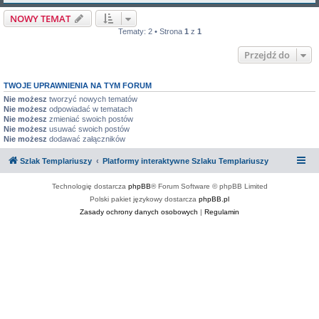
NOWY TEMAT
Tematy: 2 • Strona
1
z
1
Przejdź do
TWOJE UPRAWNIENIA NA TYM FORUM
Nie możesz
tworzyć nowych tematów
Nie możesz
odpowiadać w tematach
Nie możesz
zmieniać swoich postów
Nie możesz
usuwać swoich postów
Nie możesz
dodawać załączników
Szlak Templariuszy
Platformy interaktywne Szlaku Templariuszy
Technologię dostarcza
phpBB
® Forum Software © phpBB Limited
Polski pakiet językowy dostarcza
phpBB.pl
Zasady ochrony danych osobowych
|
Regulamin