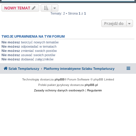
NOWY TEMAT
Tematy: 2 • Strona
1
z
1
Przejdź do
TWOJE UPRAWNIENIA NA TYM FORUM
Nie możesz
tworzyć nowych tematów
Nie możesz
odpowiadać w tematach
Nie możesz
zmieniać swoich postów
Nie możesz
usuwać swoich postów
Nie możesz
dodawać załączników
Szlak Templariuszy
Platformy interaktywne Szlaku Templariuszy
Technologię dostarcza
phpBB
® Forum Software © phpBB Limited
Polski pakiet językowy dostarcza
phpBB.pl
Zasady ochrony danych osobowych
|
Regulamin