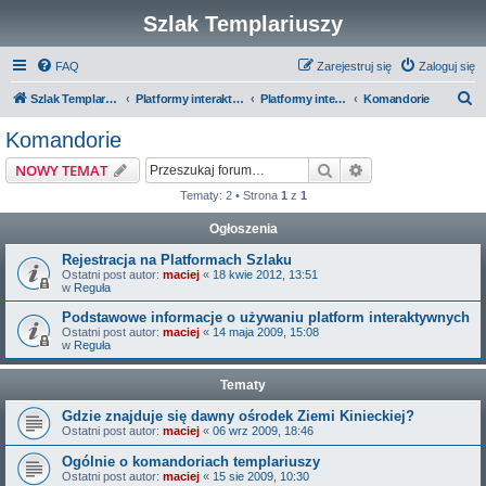
Szlak Templariuszy
FAQ
Zarejestruj się
Zaloguj się
S
Szlak Templariuszy
Platformy interaktywne Szlaku Templariuszy
Platformy interaktywne - Zakon Templariuszy
Komandorie
z
Komandorie
u
Szukaj
Wyszukiwanie z
NOWY TEMAT
k
Tematy: 2 • Strona
1
z
1
a
Ogłoszenia
j
Rejestracja na Platformach Szlaku
Ostatni post autor:
maciej
«
18 kwie 2012, 13:51
w
Reguła
Podstawowe informacje o używaniu platform interaktywnych
Ostatni post autor:
maciej
«
14 maja 2009, 15:08
w
Reguła
Tematy
Gdzie znajduje się dawny ośrodek Ziemi Kinieckiej?
Ostatni post autor:
maciej
«
06 wrz 2009, 18:46
Ogólnie o komandoriach templariuszy
Ostatni post autor:
maciej
«
15 sie 2009, 10:30