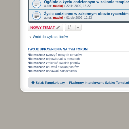
Ogólnie o życiu codziennym w zakonie templar
autor:
maciej
»
22 lis 2009, 16:22
Życie codzienne w zakonnym obozie rycerskim
autor:
maciej
»
01 sie 2009, 12:23
NOWY TEMAT
Wróć do wykazu forów
TWOJE UPRAWNIENIA NA TYM FORUM
Nie możesz
tworzyć nowych tematów
Nie możesz
odpowiadać w tematach
Nie możesz
zmieniać swoich postów
Nie możesz
usuwać swoich postów
Nie możesz
dodawać załączników
Szlak Templariuszy
Platformy interaktywne Szlaku Templar