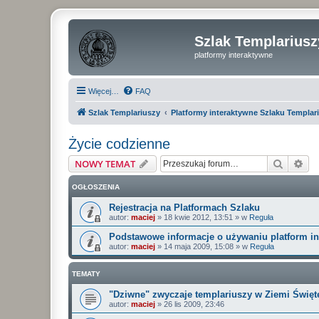
Szlak Templariusz
platformy interaktywne
Więcej…
FAQ
Szlak Templariuszy
Platformy interaktywne Szlaku Templar
Życie codzienne
Szukaj
Wy
NOWY TEMAT
OGŁOSZENIA
Rejestracja na Platformach Szlaku
autor:
maciej
»
18 kwie 2012, 13:51
» w
Reguła
Podstawowe informacje o używaniu platform i
autor:
maciej
»
14 maja 2009, 15:08
» w
Reguła
TEMATY
"Dziwne" zwyczaje templariuszy w Ziemi Święte
autor:
maciej
»
26 lis 2009, 23:46