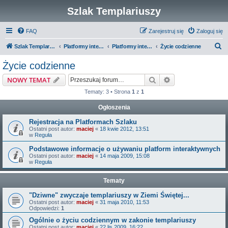
Szlak Templariuszy
FAQ
Zarejestruj się
Zaloguj się
S
Szlak Templariuszy
Platformy interaktywne Szlaku Templariuszy
Platformy interaktywne - Zakon Templariuszy
Życie codzienne
z
Życie codzienne
u
Szukaj
Wyszukiwanie z
NOWY TEMAT
k
Tematy: 3 • Strona
1
z
1
a
Ogłoszenia
j
Rejestracja na Platformach Szlaku
Ostatni post autor:
maciej
«
18 kwie 2012, 13:51
w
Reguła
Podstawowe informacje o używaniu platform interaktywnych
Ostatni post autor:
maciej
«
14 maja 2009, 15:08
w
Reguła
Tematy
"Dziwne" zwyczaje templariuszy w Ziemi Świętej...
Ostatni post autor:
maciej
«
31 maja 2010, 11:53
Odpowiedzi:
1
Ogólnie o życiu codziennym w zakonie templariuszy
Ostatni post autor:
maciej
«
22 lis 2009, 16:22