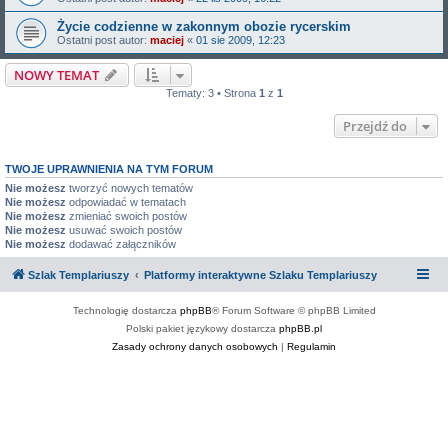
Życie codzienne w zakonnym obozie rycerskim
Ostatni post autor:
maciej
«
01 sie 2009, 12:23
NOWY TEMAT
Tematy: 3 • Strona
1
z
1
Przejdź do
TWOJE UPRAWNIENIA NA TYM FORUM
Nie możesz
tworzyć nowych tematów
Nie możesz
odpowiadać w tematach
Nie możesz
zmieniać swoich postów
Nie możesz
usuwać swoich postów
Nie możesz
dodawać załączników
Szlak Templariuszy
Platformy interaktywne Szlaku Templariuszy
Technologię dostarcza
phpBB
® Forum Software © phpBB Limited
Polski pakiet językowy dostarcza
phpBB.pl
Zasady ochrony danych osobowych
|
Regulamin