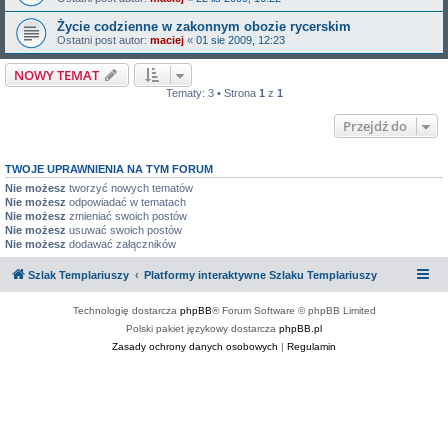
Życie codzienne w zakonnym obozie rycerskim
Ostatni post autor:
maciej
«
01 sie 2009, 12:23
NOWY TEMAT
Tematy: 3 • Strona
1
z
1
Przejdź do
TWOJE UPRAWNIENIA NA TYM FORUM
Nie możesz
tworzyć nowych tematów
Nie możesz
odpowiadać w tematach
Nie możesz
zmieniać swoich postów
Nie możesz
usuwać swoich postów
Nie możesz
dodawać załączników
Szlak Templariuszy
Platformy interaktywne Szlaku Templariuszy
Technologię dostarcza
phpBB
® Forum Software © phpBB Limited
Polski pakiet językowy dostarcza
phpBB.pl
Zasady ochrony danych osobowych
|
Regulamin