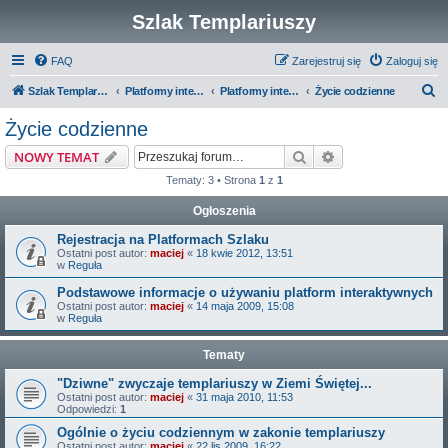
Szlak Templariuszy
FAQ
Zarejestruj się
Zaloguj się
S
Szlak Templariuszy
Platformy interaktywne Szlaku Templariuszy
Platformy interaktywne - Zakon Templariuszy
Życie codzienne
z
Życie codzienne
u
Szukaj
Wyszukiwanie z
NOWY TEMAT
k
Tematy: 3 • Strona
1
z
1
a
Ogłoszenia
j
Rejestracja na Platformach Szlaku
Ostatni post autor:
maciej
«
18 kwie 2012, 13:51
w
Reguła
Podstawowe informacje o używaniu platform interaktywnych
Ostatni post autor:
maciej
«
14 maja 2009, 15:08
w
Reguła
Tematy
"Dziwne" zwyczaje templariuszy w Ziemi Świętej...
Ostatni post autor:
maciej
«
31 maja 2010, 11:53
Odpowiedzi:
1
Ogólnie o życiu codziennym w zakonie templariuszy
Ostatni post autor:
maciej
«
22 lis 2009, 16:22