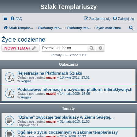
Szlak Templariuszy
FAQ
Zarejestruj się
Zaloguj się
S
Szlak Templariuszy
Platformy interaktywne Szlaku Templariuszy
Platformy interaktywne - Zakon Templariuszy
Życie codzienne
z
Życie codzienne
u
Szukaj
Wyszukiwanie z
NOWY TEMAT
k
Tematy: 3 • Strona
1
z
1
a
Ogłoszenia
j
Rejestracja na Platformach Szlaku
Ostatni post autor:
maciej
«
18 kwie 2012, 13:51
w
Reguła
Podstawowe informacje o używaniu platform interaktywnych
Ostatni post autor:
maciej
«
14 maja 2009, 15:08
w
Reguła
Tematy
"Dziwne" zwyczaje templariuszy w Ziemi Świętej...
Ostatni post autor:
maciej
«
31 maja 2010, 11:53
Odpowiedzi:
1
Ogólnie o życiu codziennym w zakonie templariuszy
Ostatni post autor:
maciej
«
22 lis 2009, 16:22