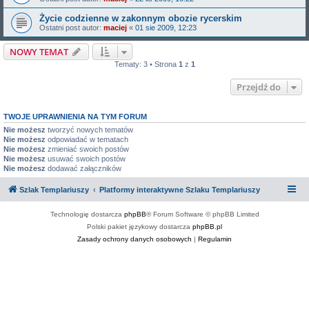
Życie codzienne w zakonnym obozie rycerskim
Ostatni post autor:
maciej
«
01 sie 2009, 12:23
NOWY TEMAT
Tematy: 3 • Strona
1
z
1
Przejdź do
TWOJE UPRAWNIENIA NA TYM FORUM
Nie możesz
tworzyć nowych tematów
Nie możesz
odpowiadać w tematach
Nie możesz
zmieniać swoich postów
Nie możesz
usuwać swoich postów
Nie możesz
dodawać załączników
Szlak Templariuszy
Platformy interaktywne Szlaku Templariuszy
Technologię dostarcza
phpBB
® Forum Software © phpBB Limited
Polski pakiet językowy dostarcza
phpBB.pl
Zasady ochrony danych osobowych
|
Regulamin