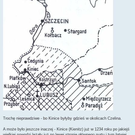
Trochę nieprawdziwe - bo Kinice byłyby gdzieś w okolicach Czelina.
A może było jeszcze inaczej - Kinice (Kienitz) już w 1234 roku po jakiejś
wielkiej powodzi leżały już po lewej stronie głównego nurtu i tym łatwiej