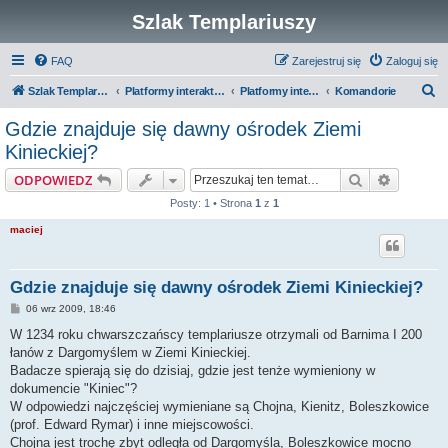
Szlak Templariuszy
FAQ
Zarejestruj się
Zaloguj się
S
Szlak Templariuszy
Platformy interaktywne Szlaku Templariuszy
Platformy interaktywne - Zakon Templariuszy
Komandorie
z
Gdzie znajduje się dawny ośrodek Ziemi
u
Kinieckiej?
k
Szukaj
Wyszuki
ODPOWIEDZ
a
Posty: 1 • Strona
1
z
1
j
maciej
Gdzie znajduje się dawny ośrodek Ziemi Kinieckiej?
P
06 wrz 2009, 18:46
o
s
W 1234 roku chwarszczańscy templariusze otrzymali od Barnima I 200
t
łanów z Dargomyślem w Ziemi Kinieckiej.
Badacze spierają się do dzisiaj, gdzie jest tenże wymieniony w
dokumencie "Kiniec"?
W odpowiedzi najczęściej wymieniane są Chojna, Kienitz, Boleszkowice
(prof. Edward Rymar) i inne miejscowości.
Chojna jest trochę zbyt odległa od Dargomyśla, Boleszkowice mocno