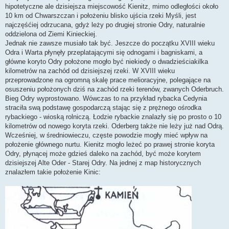
hipotetyczne ale dzisiejsza miejscowość Kienitz, mimo odległości około
10 km od Chwarszczan i położeniu blisko ujścia rzeki Myśli, jest
najczęśćiej odrzucana, gdyż leży po drugiej stronie Odry, naturalnie
oddzielona od Ziemi Kinieckiej.
Jednak nie zawsze musiało tak być. Jeszcze do początku XVIII wieku
Odra i Warta płynęły przeplatającymi się odnogami i bagniskami, a
główne koryto Odry położone mogło być niekiedy o dwadzieściakilka
kilometrów na zachód od dzisiejszej rzeki. W XVIII wieku
przeprowadzone na ogromną skalę prace melioracyjne, polegające na
osuszeniu położonych dziś na zachód rzeki terenów, zwanych Oderbruch.
Bieg Odry wyprostowano. Wówczas to na przykład rybacka Cedynia
straciła swą podstawę gospodarczą stając się z prężnego ośrodka
rybackiego - wioską rolniczą. Łodzie rybackie znalazły się po prosto o 10
kilometrów od nowego koryta rzeki. Oderberg także nie leży już nad Odrą.
Wcześniej, w średniowieczu, częste powodzie mogły mieć wpływ na
położenie głównego nurtu. Kienitz mogło leżeć po prawej stronie koryta
Odry, płynącej może gdzieś daleko na zachód, być może korytem
dzisiejszej Alte Oder - Starej Odry. Na jednej z map historycznych
znalazłem takie położenie Kinic: