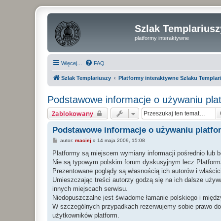
Szlak Templariusz
platformy interaktywne
Więcej…
FAQ
Szlak Templariuszy
Platformy interaktywne Szlaku Templar
Podstawowe informacje o używaniu plat
Zablokowany
Podstawowe informacje o używaniu platfo
P
autor:
maciej
»
14 maja 2009, 15:08
o
s
Platformy są miejscem wymiany informacji pośrednio lub 
t
Nie są typowym polskim forum dyskusyjnym lecz Platforma
Prezentowane poglądy są własnością ich autorów i właścici
Umieszczając treści autorzy godzą się na ich dalsze uży
innych miejscach serwisu.
Niedopuszczalne jest świadome łamanie polskiego i międz
W szczególnych przypadkach rezerwujemy sobie prawo do 
użytkowników platform.