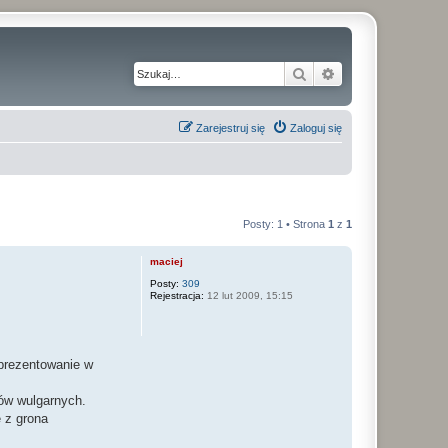
Szukaj
Wyszukiwanie z
Zarejestruj się
Zaloguj się
Posty: 1 • Strona
1
z
1
maciej
Posty:
309
Rejestracja:
12 lut 2009, 15:15
 prezentowanie w
ów wulgarnych.
 z grona