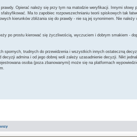
awdy. Opierać należy się przy tym na matodzie weryfikacji. Innymi słowy p
ię sfalsyfikować. Ma to zapobiec rozpowszechnianiu teorii spiskowych tak łat
owych kierunków zbliżania się do prawdy - nie są jej synonimem. Nie należy
leży po prostu kierować się życzliwością, wyczuciem i dobrym smakiem - do
 spornych, trudnych do przewidzenia i wszystkich innych ostateczną decyzj
cyzji admina i od jego dobrej woli zależy uzasadnienie decyzji. Nikt jedn
rejestrowana osoba (poza zbanowanymi) może się na platformach wypowiedzi
rm.
iuszy