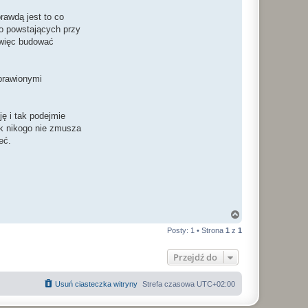
rawdą jest to co
wo powstających przy
 więc budować
prawionymi
ę i tak podejmie
ak nikogo nie zmusza
eć.
N
a
Posty: 1 • Strona
1
z
1
g
ó
r
Przejdź do
ę
Usuń ciasteczka witryny
Strefa czasowa
UTC+02:00