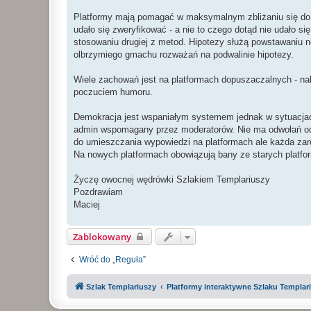
Platformy mają pomagać w maksymalnym zbliżaniu się do pr
udało się zweryfikować - a nie to czego dotąd nie udało s
stosowaniu drugiej z metod. Hipotezy służą powstawaniu n
olbrzymiego gmachu rozważań na podwalinie hipotezy.
Wiele zachowań jest na platformach dopuszaczalnych - na
poczuciem humoru.
Demokracja jest wspaniałym systemem jednak w sytuacjach
admin wspomagany przez moderatorów. Nie ma odwołań od de
do umieszczania wypowiedzi na platformach ale każda za
Na nowych platformach obowiązują bany ze starych platfo
Życzę owocnej wędrówki Szlakiem Templariuszy
Pozdrawiam
Maciej
Zablokowany
Wróć do „Reguła”
Szlak Templariuszy
Platformy interaktywne Szlaku Templar