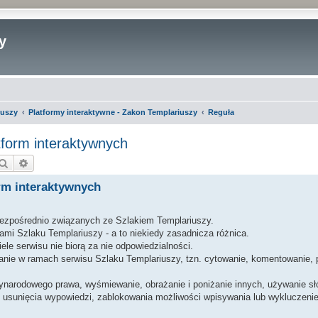
y
iuszy
Platformy interaktywne - Zakon Templariuszy
Reguła
form interaktywnych
Szukaj
Wyszukiwanie zaawansowane
rm interaktywnych
bezpośrednio związanych ze Szlakiem Templariuszy.
mi Szlaku Templariuszy - a to niekiedy zasadnicza różnica.
ele serwisu nie biorą za nie odpowiedzialności.
wanie w ramach serwisu Szlaku Templariuszy, tzn. cytowanie, komentowanie,
ynarodowego prawa, wyśmiewanie, obrażanie i poniżanie innych, używanie sł
usunięcia wypowiedzi, zablokowania możliwości wpisywania lub wykluczenie