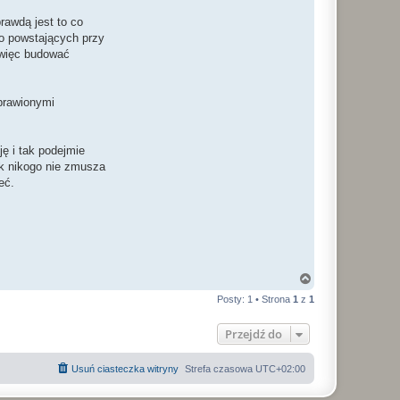
rawdą jest to co
wo powstających przy
 więc budować
prawionymi
ę i tak podejmie
ak nikogo nie zmusza
eć.
N
a
Posty: 1 • Strona
1
z
1
g
ó
r
Przejdź do
ę
Usuń ciasteczka witryny
Strefa czasowa
UTC+02:00