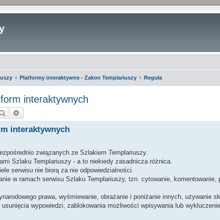
y
iuszy
Platformy interaktywne - Zakon Templariuszy
Reguła
form interaktywnych
Szukaj
Wyszukiwanie zaawansowane
rm interaktywnych
bezpośrednio związanych ze Szlakiem Templariuszy.
mi Szlaku Templariuszy - a to niekiedy zasadnicza różnica.
ele serwisu nie biorą za nie odpowiedzialności.
wanie w ramach serwisu Szlaku Templariuszy, tzn. cytowanie, komentowanie,
ynarodowego prawa, wyśmiewanie, obrażanie i poniżanie innych, używanie sł
usunięcia wypowiedzi, zablokowania możliwości wpisywania lub wykluczenie