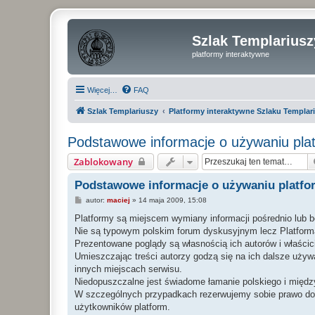
Szlak Templariusz
platformy interaktywne
Więcej…
FAQ
Szlak Templariuszy
Platformy interaktywne Szlaku Templar
Podstawowe informacje o używaniu plat
Zablokowany
Podstawowe informacje o używaniu platfo
P
autor:
maciej
»
14 maja 2009, 15:08
o
s
Platformy są miejscem wymiany informacji pośrednio lub 
t
Nie są typowym polskim forum dyskusyjnym lecz Platforma
Prezentowane poglądy są własnością ich autorów i właścici
Umieszczając treści autorzy godzą się na ich dalsze uży
innych miejscach serwisu.
Niedopuszczalne jest świadome łamanie polskiego i międz
W szczególnych przypadkach rezerwujemy sobie prawo do 
użytkowników platform.