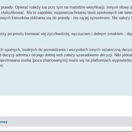
awdy. Opierać należy się przy tym na matodzie weryfikacji. Innymi słowy p
ię sfalsyfikować. Ma to zapobiec rozpowszechnianiu teorii spiskowych tak łat
owych kierunków zbliżania się do prawdy - nie są jej synonimem. Nie należy
leży po prostu kierować się życzliwością, wyczuciem i dobrym smakiem - do
 spornych, trudnych do przewidzenia i wszystkich innych ostateczną decyzj
cyzji admina i od jego dobrej woli zależy uzasadnienie decyzji. Nikt jedn
rejestrowana osoba (poza zbanowanymi) może się na platformach wypowiedzi
rm.
iuszy