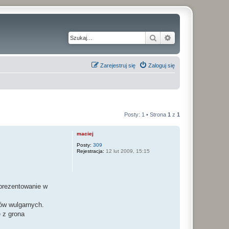
Szukaj
Wyszukiwanie z
Zarejestruj się
Zaloguj się
Posty: 1 • Strona
1
z
1
maciej
Posty:
309
Rejestracja:
12 lut 2009, 15:15
 prezentowanie w
ów wulgarnych.
 z grona