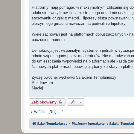
Platformy mają pomagać w maksymalnym zbliżaniu się do pr
udało się zweryfikować - a nie to czego dotąd nie udało s
stosowaniu drugiej z metod. Hipotezy służą powstawaniu n
olbrzymiego gmachu rozważań na podwalinie hipotezy.
Wiele zachowań jest na platformach dopuszaczalnych - na
poczuciem humoru.
Demokracja jest wspaniałym systemem jednak w sytuacjach
admin wspomagany przez moderatorów. Nie ma odwołań od de
do umieszczania wypowiedzi na platformach ale każda za
Na nowych platformach obowiązują bany ze starych platfo
Życzę owocnej wędrówki Szlakiem Templariuszy
Pozdrawiam
Maciej
Zablokowany
Wróć do „Reguła”
Szlak Templariuszy
Platformy interaktywne Szlaku Templar