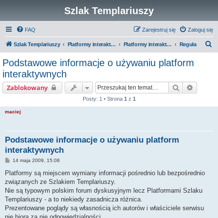
Szlak Templariuszy
FAQ
Zarejestruj się
Zaloguj się
S
Szlak Templariuszy
Platformy interaktywne Szlaku Templariuszy
Platformy interaktywne - Zakon Templariuszy
Reguła
z
Podstawowe informacje o używaniu platform
u
interaktywnych
k
Szukaj
Wyszuk
Zablokowany
a
Posty: 1 • Strona
1
z
1
j
maciej
Podstawowe informacje o używaniu platform
interaktywnych
P
14 maja 2009, 15:08
o
s
Platformy są miejscem wymiany informacji pośrednio lub bezpośrednio
t
związanych ze Szlakiem Templariuszy.
Nie są typowym polskim forum dyskusyjnym lecz Platformami Szlaku
Templariuszy - a to niekiedy zasadnicza różnica.
Prezentowane poglądy są własnością ich autorów i właściciele serwisu
nie biorą za nie odpowiedzialności.