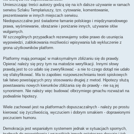
Umieszczając treści autorzy godzą się na ich dalsze używanie w ramach
serwisu Szlaku Templariuszy, tzn. cytowanie, komentowanie,
prezentowanie w innych miejscach serwisu.
Niedopuszczalne jest świadome łamanie polskiego i międzynarodowego
prawa, wyśmiewanie, obrażanie i poniżanie innych, używanie słów
wulgarnych.
W szczególnych przypadkach rezerwujemy sobie prawo do usunięcia
wypowiedzi, zablokowania możliwości wpisywania lub wykluczenie z
grona użytkowników platform.
Platformy mają pomagać w maksymalnym zbliżaniu się do prawdy.
Opierać należy się przy tym na matodzie weryfikacji. Innymi słowy
prawdą jest to co udało się zweryfikować - a nie to czego dotąd nie udało
się sfalsyfikować. Ma to zapobiec rozpowszechnianiu teorii spiskowych
tak łatwo powstających przy stosowaniu drugiej z metod. Hipotezy służą
powstawaniu nowych kierunków zbliżania się do prawdy - nie są jej
synonimem. Nie należy więc budować olbrzymiego gmachu rozważań na
podwalinie hipotezy.
Wiele zachowań jest na platformach dopuszaczalnych - należy po prostu
kierować się życzliwością, wyczuciem i dobrym smakiem - doprawionymi
poczuciem humoru.
Demokracja jest wspaniałym systemem jednak w sytuacjach spornych,
trudnych do przewidzenia i wszystkich innych ostateczną decyzję i tak