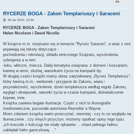
RYCERZE BOGA - Zakon Templariuszy i Saraceni
P
30 sie 2010, 23:34
o
s
RYCERZE BOGA - Zakon Templariuszy i Saraceni
t
Helen Nicolson i David Nicolle
W książce m.in. rozpisano się w temacie "Rycerz Saracen", a wraz z nim
pojawiają się teksty dotyczące :
pochodzenia i rekrutacji, składu etnicznego Szajzaru, wyszkolenia,
uzbrojenia a w nim:
-łuku, włóczni, miecza. Dalej tematyka związana: z domem i koszarami,
karierą w armii, służbą, warunkami życia na kampanii itp.
W drugiej części książki mamy obraz zatytułowany „Rycerz Templariusz”,
który tworzą m.in.: werbunek i przyjęcie do Zakonu, wiara i
przynależność, wyszkolenie, dzień templariusza według reguły Zakonu,
wygląd i ekwipunek, warunki życia w czasie kampanii, doświadczenie
bojowe, inne.
Książka zawiera bogate ilustracje. Część z nich to ikonografie
średniowieczne, pozostałe autorstwa Reynolds`a Wayne.
Moim zdaniem książkę warto przeczytać, niemniej - czy to ze względu na
tłumaczenie , czy innych przyczyn, możemy spotkać opisy tego typu:
„ich koszule z kolczugi nie miały rękawów ... miast pełnego hełmu
zakładali hełm garnczkowy ..."