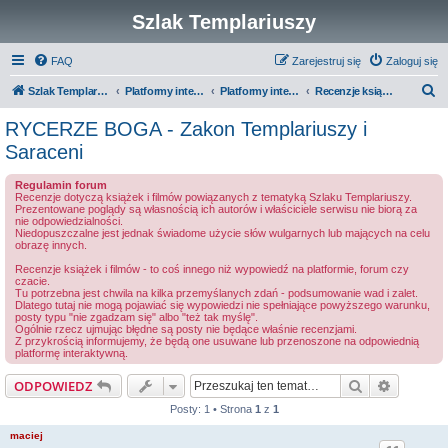
Szlak Templariuszy
FAQ
Zarejestruj się
Zaloguj się
S
Szlak Templariuszy
Platformy interaktywne Szlaku Templariuszy
Platformy interaktywne - Inne
Recenzje książek i filmów
z
RYCERZE BOGA - Zakon Templariuszy i
u
Saraceni
k
Regulamin forum
a
Recenzje dotyczą książek i filmów powiązanych z tematyką Szlaku Templariuszy.
Prezentowane poglądy są własnością ich autorów i właściciele serwisu nie biorą za
j
nie odpowiedzialności.
Niedopuszczalne jest jednak świadome użycie słów wulgarnych lub mających na celu
obrazę innych.
Recenzje książek i filmów - to coś innego niż wypowiedź na platformie, forum czy
czacie.
Tu potrzebna jest chwila na kilka przemyślanych zdań - podsumowanie wad i zalet.
Dlatego tutaj nie mogą pojawiać się wypowiedzi nie spełniające powyższego warunku,
posty typu "nie zgadzam się" albo "też tak myślę".
Ogólnie rzecz ujmując błędne są posty nie będące właśnie recenzjami.
Z przykrością informujemy, że będą one usuwane lub przenoszone na odpowiednią
platformę interaktywną.
Szukaj
Wyszuki
ODPOWIEDZ
Posty: 1 • Strona
1
z
1
maciej