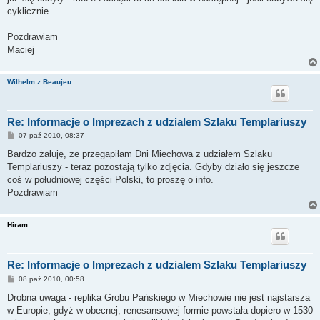
cyklicznie.
Pozdrawiam
Maciej
Wilhelm z Beaujeu
Re: Informacje o Imprezach z udzialem Szlaku Templariuszy
P
07 paź 2010, 08:37
o
s
Bardzo żałuję, ze przegapiłam Dni Miechowa z udziałem Szlaku
t
Templariuszy - teraz pozostają tylko zdjęcia. Gdyby działo się jeszcze
coś w południowej części Polski, to proszę o info.
Pozdrawiam
Hiram
Re: Informacje o Imprezach z udzialem Szlaku Templariuszy
P
08 paź 2010, 00:58
o
s
Drobna uwaga - replika Grobu Pańskiego w Miechowie nie jest najstarsza
t
w Europie, gdyż w obecnej, renesansowej formie powstała dopiero w 1530