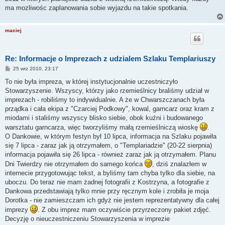
ma mozliwośc zaplanowania sobie wyjazdu na takie spotkania.
maciej
Re: Informacje o Imprezach z udzialem Szlaku Templariuszy
P
25 wrz 2010, 23:17
o
s
To nie była impreza, w której instytucjonalnie uczestniczyło
t
Stowarzyszenie. Wszyscy, którzy jako rzemieślnicy braliśmy udział w
imprezach - robiliśmy to indywidualnie. A że w Chwarszczanach była
prządka i cała ekipa z "Czarciej Podkowy", kowal, garncarz oraz kram z
miodami i staliśmy wszyscy blisko siebie, obok kuźni i budowanego
warsztatu garncarza, więc tworzyliśmy małą rzemieślniczą wioskę
.
O Dankowie, w którym festyn był 10 lipca, informacja na Szlaku pojawiła
się 7 lipca - zaraz jak ją otrzymałem, o "Templariadzie" (20-22 sierpnia)
informacja pojawiła się 26 lipca - również zaraz jak ją otrzymałem. Planu
Dni Twierdzy nie otrzymałem do samego końca
, dziś znalazłem w
internecie przygotowując tekst, a byliśmy tam chyba tylko dla siebie, na
uboczu. Do teraz nie mam żadnej fotografii z Kostrzyna, a fotografie z
Dankowa przedstawiają tylko mnie przy ręcznym kole i zrobiła je moja
Dorotka - nie zamieszczam ich gdyż nie jestem reprezentatywny dla całej
imprezy
. Z obu imprez mam oczywiście przyrzeczony pakiet zdjęć.
Decyzję o nieuczestniczeniu Stowarzyszenia w imprezie