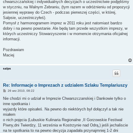
chwarszczańskiej i indywidualnych decyzjach o uczestnictwie podjęliśmy
w styczniu, na Walnym Zebraniu, (tym razem w odróżnieniu od propozycji
jesiennej wyprawy do Czech - podczas pierwszej części, w której,
Salpsie, uczestniczyłeś).
Pomysł z harmonogramem imprez w 2011 roku jest natomiast bardzo
dobry i na pewno powstanie. Ale będą tam przede wszystkim imprezy, w
których uczestniczy Stowarzyszenie i w momencie otrzymania oficjalnej
informacji.
Pozdrawiam
Maciej
salps
Re: Informacje o Imprezach z udzialem Szlaku Templariuszy
P
26 wrz 2010, 08:22
o
s
Nie chodzi mi o udział w Imprezie Chwarszczanskiej i Dankowie tylko o
t
inne spotkania i
wyjazdy które opisałeś. Na pewno do niektórych był dołączył a tak nie
miałem
o nich pojęcia (Lubuskie Kulinaria Regionalne ,II Gorzowskie Festiwal
Piwny,dni Twierdzy, 11 września w Kostrzynie nad Odrą,) jeśli jechaliscie
na te spotkania to na pewno decyzja zapadała przynajmniej 1-2 dni