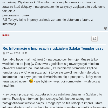
wcześniej. Wystarczy krótka informacja na platformie i mozliwe że
zawsze ktoś dołączy.Inna sprawa że nie wszyscy zaglądają tu codzienne
tak jak ja.
pozdrawiam Tomek
P.S To były fajne imprezy ,szkoda że tam nie dotarłem z braku z
informacji.
maciej
Re: Informacje o Imprezach z udzialem Szlaku Templariuszy
P
26 wrz 2010, 11:11
o
s
Jak tylko będę miał możliwość - na pewno poinformuję. Muszę tylko
t
wiedzieć na co jadę (w Gorzowie zgodziłem się towarzyszyć miodom
chwarszczańskim po uzasadnieniu, że będziemy promować kaplicę
templariuszy w Chwarszczanach i to co się wokół niej robi - ale gdzie
konkretnie i na czym jestem dowiedziałem się z prospektu, który mam
teraz przed nosem
- ale byliśmy, więc poinformowałem w zbiorczej
nowinie).
Przy okazji proszę też pozostałych uczestników działań na Szlaku o to
samo. Przepływ informacji jest rzeczywiście bardzo ważny, co
zasygnalizował właśnie Salps. I mogą być to też relacje z imprez, które
już się odbyły - może zachęci to do udziału w następnej - jeśli odbywa się