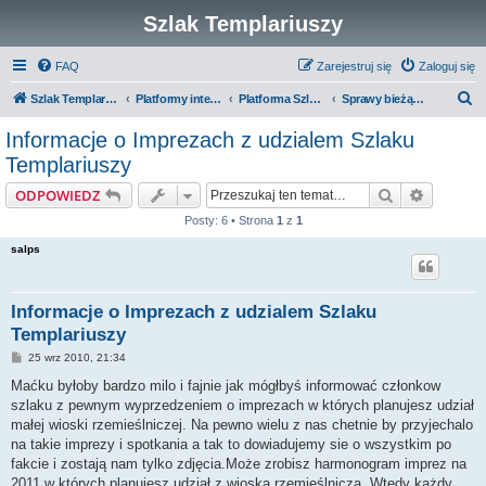
Szlak Templariuszy
FAQ
Zarejestruj się
Zaloguj się
S
Szlak Templariuszy
Platformy interaktywne Szlaku Templariuszy
Platforma Szlak Templariuszy
Sprawy bieżące i różne
z
Informacje o Imprezach z udzialem Szlaku
u
Templariuszy
k
Szukaj
Wyszuki
ODPOWIEDZ
a
Posty: 6 • Strona
1
z
1
j
salps
Informacje o Imprezach z udzialem Szlaku
Templariuszy
P
25 wrz 2010, 21:34
o
s
Maćku byłoby bardzo milo i fajnie jak mógłbyś informować członkow
t
szlaku z pewnym wyprzedzeniem o imprezach w których planujesz udział
małej wioski rzemieślniczej. Na pewno wielu z nas chetnie by przyjechalo
na takie imprezy i spotkania a tak to dowiadujemy sie o wszystkim po
fakcie i zostają nam tylko zdjęcia.Może zrobisz harmonogram imprez na
2011 w których planujesz udział z wioską rzemieślniczą. Wtedy każdy