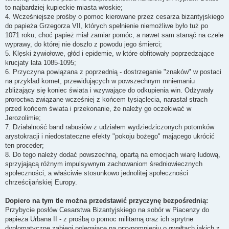
to najbardziej kupieckie miasta włoskie;
4. Wcześniejsze prośby o pomoc kierowane przez cesarza bizantyjskiego
do papieża Grzegorza VII, których spełnienie niemożliwe było tuż po
1071 roku, choć papież miał zamiar pomóc, a nawet sam stanąć na czele
wyprawy, do której nie doszło z powodu jego śmierci;
5. Klęski żywiołowe, głód i epidemie, w które obfitowały poprzedzające
krucjaty lata 1085-1095;
6. Przyczyna powiązana z poprzednią - dostrzeganie "znaków" w postaci
na przykład komet, przewidujących w powszechnym mniemaniu
zbliżający się koniec świata i wzywające do odkupienia win. Odżywały
proroctwa związane wcześniej z końcem tysiąclecia, narastał strach
przed końcem świata i przekonanie, że należy go oczekiwać w
Jerozolimie;
7. Działalność band rabusiów z udziałem wydziedziczonych potomków
arystokracji i niedostateczne efekty "pokoju bożego" mającego ukrócić
ten proceder;
8. Do tego należy dodać powszechną, opartą na emocjach wiarę ludową,
sprzyjającą różnym impulsywnym zachowaniom średniowiecznych
społeczności, a właściwie stosunkowo jednolitej społeczności
chrześcijańskiej Europy.
Dopiero na tym tle można przedstawić przyczynę bezpośrednią:
Przybycie posłów Cesarstwa Bizantyjskiego na sobór w Piacenzy do
papieża Urbana II - z prośbą o pomoc militarną oraz ich sprytne
dyplomatyczne zabiegi polegające na przypomnieniu o gwałtach jakich z