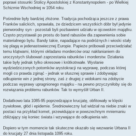
poprawi stosunki Stolicy Apostolskiej z Konstantynopolem - po Wielkiej
Schizmie Wschodniej w 1054 roku.
Pośrednie były bardziej złożone. Tradycja pochodząca jeszcze z prawa
Franków salickich, sprawiała, że dziedzicem wszystkich dóbr był jedynie
pierworodny syn - pozostali byli pozbawieni udziału w ojcowskim majątku.
Często przystawali po prostu do band rabusiów dla zapewnienia sobie
materialnego bytu. Bandy takie, napadające na podróżnych i wioski stały
się plagą w jedenastowiecznej Europie. Papieże próbowali przeciwdziałać
temu klątwami, którymi okładano morderców oraz nakłanianiem do
uroczystych ślubowań zaprzestania rabunków i morderstw. Działania
takie były jednak tylko okresowe i krótkotrwałe. Wysłanie
wydziedziczonych potomków arystokracji na wyprawę, podczas której
mogli co prawda zginąć - jednak w słusznej sprawie i zdobywając
odkupienie win z jednej strony, zaś z drugiej z widokami na zdobycie
podczas wyprawy upragnionego majątku - na pewno przyczyniłoby się do
rozwiązania problemu rabunków. Tak to wymyślił Urban II.
Dodatkowo lata 1085-95 poprzedzające krucjatę, obfitowały w klęski
żywiołowe, głód i epidemie. Średniowieczny lud widział na niebie znaki w
postaci na przykład komet, przewidujące w powszechnym mniemaniu
zbliżający się koniec świata i wzywające do odkupienia win.
Dopiero w tym momencie tak skuteczne okazało się wezwanie Urbana II
do krucjaty 27 dnia listopada 1095 roku.