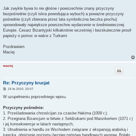
Jak zwykle bywa to nie głośne i powszechnie znany przyczyny
bezpośrednie (czyli iskra powodująca wybuch) a poważne przyczyny
pośrednie (czyli zbierana przez lata symboliczna beczka prochu)
spowodowały największe powszechne wydarzenie w średniowiecznej
Europie. Cesarz Bizantyjski kilkakrotnie wcześniej i bezskutecznie prosił
papieży o pomoc w walce z Turkami
Pozdrawiam
Maciej
maciej
Re: Przyczyny krucjat
P
24 lis 2010, 20:07
o
s
W uzupełnieniu poprzedniego wpisu.
t
Przyczyny pośrednie:
1. Prześladowania chrześcijan za czasów Hakima (1009 r.);
2. Przegrana Bizancjum w bitwie z Seldżukami pod Manzikertem (1071 r.)
i jej konsekwencje w latach następnych;
3. Utrudnienia w handlu ze Wschodem związane z ekspansją arabską i
turecką, obniżenie poziomu bezpieczeństwa handlowych wypraw. Bolało