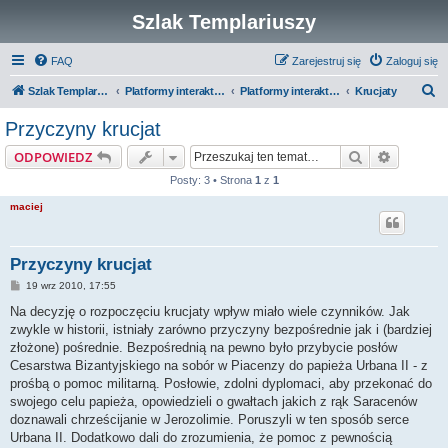
Szlak Templariuszy
FAQ
Zarejestruj się
Zaloguj się
S
Szlak Templariuszy
Platformy interaktywne Szlaku Templariuszy
Platformy interaktywne - Średniowiecze
Krucjaty
z
Przyczyny krucjat
u
Szukaj
Wyszuki
ODPOWIEDZ
k
Posty: 3 • Strona
1
z
1
a
maciej
j
Przyczyny krucjat
P
19 wrz 2010, 17:55
o
s
Na decyzję o rozpoczęciu krucjaty wpływ miało wiele czynników. Jak
t
zwykle w historii, istniały zarówno przyczyny bezpośrednie jak i (bardziej
złożone) pośrednie. Bezpośrednią na pewno było przybycie posłów
Cesarstwa Bizantyjskiego na sobór w Piacenzy do papieża Urbana II - z
prośbą o pomoc militarną. Posłowie, zdolni dyplomaci, aby przekonać do
swojego celu papieża, opowiedzieli o gwałtach jakich z rąk Saracenów
doznawali chrześcijanie w Jerozolimie. Poruszyli w ten sposób serce
Urbana II. Dodatkowo dali do zrozumienia, że pomoc z pewnością