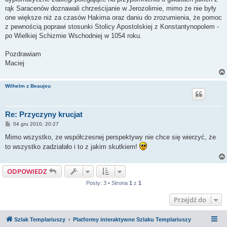
rąk Saracenów doznawali chrześcijanie w Jerozolimie, mimo że nie były
one większe niż za czasów Hakima oraz daniu do zrozumienia, że pomoc
z pewnością poprawi stosunki Stolicy Apostolskiej z Konstantynopolem -
po Wielkiej Schizmie Wschodniej w 1054 roku.
Pozdrawiam
Maciej
Wilhelm z Beaujeu
Re: Przyczyny krucjat
P
04 gru 2010, 20:27
o
s
Mimo wszystko, ze współczesnej perspektywy nie chce się wierzyć, że
t
to wszystko zadziałało i to z jakim skutkiem!
ODPOWIEDZ
Posty: 3 • Strona
1
z
1
Przejdź do
Szlak Templariuszy
Platformy interaktywne Szlaku Templariuszy