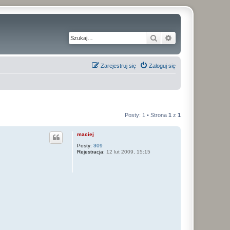
Szukaj
Wyszukiwanie z
Zarejestruj się
Zaloguj się
Posty: 1 • Strona
1
z
1
maciej
Posty:
309
Rejestracja:
12 lut 2009, 15:15