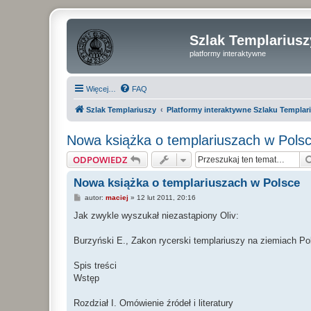
Szlak Templariusz
platformy interaktywne
Więcej…
FAQ
Szlak Templariuszy
Platformy interaktywne Szlaku Templar
Nowa książka o templariuszach w Pols
ODPOWIEDZ
Nowa książka o templariuszach w Polsce
P
autor:
maciej
»
12 lut 2011, 20:16
o
s
Jak zwykle wyszukał niezastąpiony Oliv:
t
Burzyński E., Zakon rycerski templariuszy na ziemiach P
Spis treści
Wstęp
Rozdział I. Omówienie źródeł i literatury