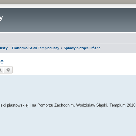
y
iuszy
Platforma Szlak Templariuszy
Sprawy bieżące i różne
ce
Szukaj
Wyszukiwanie zaawansowane
olski piastowskiej i na Pomorzu Zachodnim, Wodzisław Śląski, Templum 2010