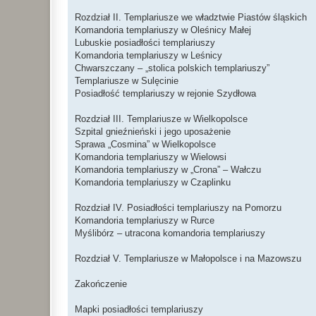
Rozdział II. Templariusze we władztwie Piastów śląskich
Komandoria templariuszy w Oleśnicy Małej
Lubuskie posiadłości templariuszy
Komandoria templariuszy w Leśnicy
Chwarszczany – „stolica polskich templariuszy”
Templariusze w Sulęcinie
Posiadłość templariuszy w rejonie Szydłowa
Rozdział III. Templariusze w Wielkopolsce
Szpital gnieźnieński i jego uposażenie
Sprawa „Cosmina” w Wielkopolsce
Komandoria templariuszy w Wielowsi
Komandoria templariuszy w „Crona” – Wałczu
Komandoria templariuszy w Czaplinku
Rozdział IV. Posiadłości templariuszy na Pomorzu
Komandoria templariuszy w Rurce
Myślibórz – utracona komandoria templariuszy
Rozdział V. Templariusze w Małopolsce i na Mazowszu
Zakończenie
Mapki posiadłości templariuszy