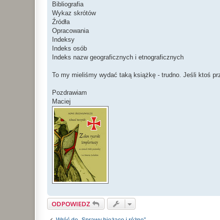
Bibliografia
Wykaz skrótów
Źródła
Opracowania
Indeksy
Indeks osób
Indeks nazw geograficznych i etnograficznych
To my mieliśmy wydać taką książkę - trudno. Jeśli ktoś p
Pozdrawiam
Maciej
ODPOWIEDZ
Wróć do „Sprawy bieżące i różne”