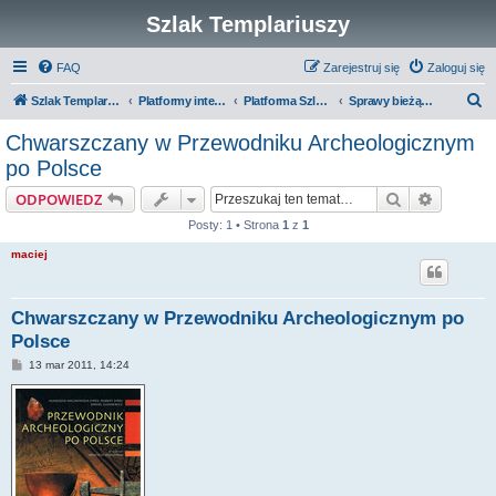
Szlak Templariuszy
FAQ
Zarejestruj się
Zaloguj się
S
Szlak Templariuszy
Platformy interaktywne Szlaku Templariuszy
Platforma Szlak Templariuszy
Sprawy bieżące i różne
z
Chwarszczany w Przewodniku Archeologicznym
u
po Polsce
k
Szukaj
Wyszuki
ODPOWIEDZ
a
Posty: 1 • Strona
1
z
1
j
maciej
Chwarszczany w Przewodniku Archeologicznym po
Polsce
P
13 mar 2011, 14:24
o
s
t