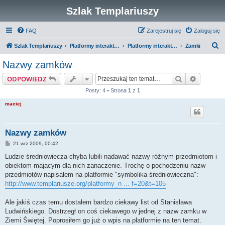
Szlak Templariuszy
FAQ
Zarejestruj się
Zaloguj się
S
Szlak Templariuszy
Platformy interaktywne Szlaku Templariuszy
Platformy interaktywne - Zakon Templariuszy
Zamki
z
Nazwy zamków
u
Szukaj
Wyszuki
ODPOWIEDZ
k
Posty: 4 • Strona
1
z
1
a
maciej
j
Nazwy zamków
P
21 wrz 2009, 00:42
o
s
Ludzie średniowiecza chyba lubili nadawać nazwy różnym przedmiotom i
t
obiektom mającym dla nich zanaczenie. Trochę o pochodzeniu nazw
przedmiotów napisałem na platformie "symbolika średniowieczna":
http://www.templariusze.org/platformy_n ... f=20&t=105
Ale jakiś czas temu dostałem bardzo ciekawy list od Stanisława
Ludwińskiego. Dostrzegł on coś ciekawego w jednej z nazw zamku w
Ziemi Świętej. Poprosiłem go już o wpis na platformie na ten temat.