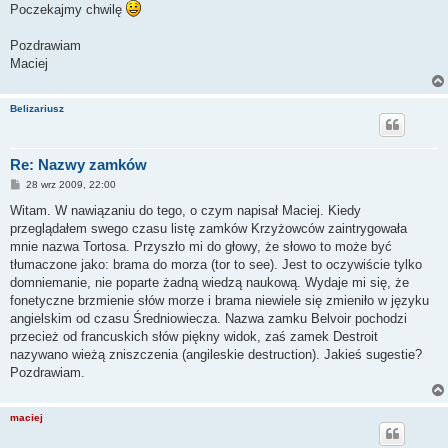
Poczekajmy chwilę
Pozdrawiam
Maciej
Belizariusz
Re: Nazwy zamków
P
28 wrz 2009, 22:00
o
s
Witam. W nawiązaniu do tego, o czym napisał Maciej. Kiedy
t
przeglądałem swego czasu listę zamków Krzyżowców zaintrygowała
mnie nazwa Tortosa. Przyszło mi do głowy, że słowo to może być
tłumaczone jako: brama do morza (tor to see). Jest to oczywiście tylko
domniemanie, nie poparte żadną wiedzą naukową. Wydaje mi się, że
fonetyczne brzmienie słów morze i brama niewiele się zmieniło w języku
angielskim od czasu Średniowiecza. Nazwa zamku Belvoir pochodzi
przecież od francuskich słów piękny widok, zaś zamek Destroit
nazywano wieżą zniszczenia (angileskie destruction). Jakieś sugestie?
Pozdrawiam.
maciej