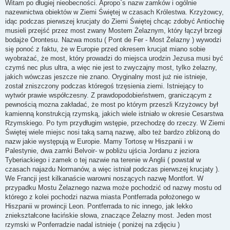
s
Witam po długiej nieobecności. Apropo`s nazw zamków i ogólnie
t
nazewnictwa obiektów w Ziemi Świętej w czasach Królestwa. Krzyżowcy,
idąc podczas pierwszej krucjaty do Ziemi Świętej chcąc zdobyć Antiochię
musieli przejść przez most zwany Mostem Żelaznym, który łączył brzegi
bodajże Orontesu. Nazwa mostu ( Pont de Fer - Most Żelazny ) wywodzi
się ponoć z faktu, że w Europie przed okresem krucjat miano sobie
wyobrażać, że most, który prowadzi do miejsca urodzin Jezusa musi być
czymś nec plus ultra, a więc nie jest to zwyczajny most, tylko żelazny,
jakich wówczas jeszcze nie znano. Oryginalny most już nie istnieje,
został zniszczony podczas któregoś trzęsienia ziemi. Istniejący to
wytwór prawie współczesny. Z prawdopodobieństwem, graniczącym z
pewnością mozna zakładać, że most po którym przeszli Krzyżowcy był
kamienną konstrukcją rzymską, jakich wiele istniało w okresie Cesarstwa
Rzymskiego. Po tym przydługim wstępie, przechodzę do rzeczy. W Ziemi
Świętej wiele miejsc nosi taką samą nazwę, albo też bardzo zbliżoną do
nazw jakie występują w Europie. Mamy Tortosę w Hiszpanii i w
Palestynie, dwa zamki Belvoir- w pobliżu ujścia Jordanu z jeziora
Tyberiackiego i zamek o tej nazwie na terenie w Anglii ( powstał w
czasach najazdu Normanów, a więc istniał podczas pierwszej krucjaty ).
We Francji jest kilkanaście warowni noszących nazwę Montfort. W
przypadku Mostu Żelaznego nazwa może pochodzić od nazwy mostu od
którego z kolei pochodzi nazwa miasta Pontferrada położonego w
Hiszpanii w prowincji Leon. Pontferrada to nic innego, jak lekko
zniekształcone łacińskie słowa, znaczące Żelazny most. Jeden most
rzymski w Ponferradzie nadal istnieje ( poniżej na zdjęciu )