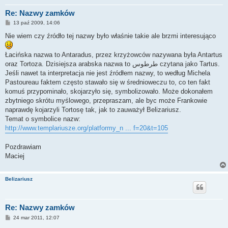
Re: Nazwy zamków
P
13 paź 2009, 14:06
o
s
Nie wiem czy źródło tej nazwy było właśnie takie ale brzmi interesująco
t
Łacińska nazwa to Antaradus, przez krzyżowców nazywana była Antartus
oraz Tortoza. Dzisiejsza arabska nazwa to طرطوس czytana jako Tartus.
Jeśli nawet ta interpretacja nie jest źródłem nazwy, to według Michela
Pastoureau faktem często stawało się w średnioweczu to, co ten fakt
komuś przypominało, skojarzyło się, symbolizowało. Może dokonałem
zbytniego skrótu myślowego, przepraszam, ale byc może Frankowie
naprawdę kojarzyli Tortosę tak, jak to zauważył Belizariusz.
Temat o symbolice nazw:
http://www.templariusze.org/platformy_n ... f=20&t=105
Pozdrawiam
Maciej
Belizariusz
Re: Nazwy zamków
P
24 mar 2011, 12:07
o