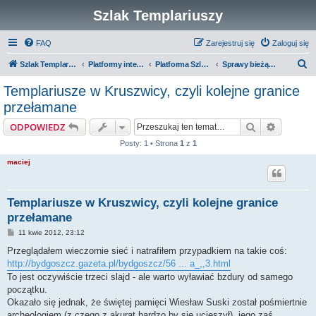
Szlak Templariuszy
FAQ
Zarejestruj się
Zaloguj się
S
Szlak Templariuszy
Platformy interaktywne Szlaku Templariuszy
Platforma Szlak Templariuszy
Sprawy bieżące i różne
z
Templariusze w Kruszwicy, czyli kolejne granice
u
przełamane
k
Szukaj
Wyszuki
ODPOWIEDZ
a
Posty: 1 • Strona
1
z
1
j
maciej
Templariusze w Kruszwicy, czyli kolejne granice
przełamane
P
11 kwie 2012, 23:12
o
s
Przeglądałem wieczornie sieć i natrafiłem przypadkiem na takie coś:
t
http://bydgoszcz.gazeta.pl/bydgoszcz/56 ... a_,,3.html
To jest oczywiście trzeci slajd - ale warto wyławiać bzdury od samego
początku.
Okazało się jednak, że świętej pamięci Wiesław Suski został pośmiertnie
archeologiem (z czego z akurat bardzo by się ucieszył), jego zaś