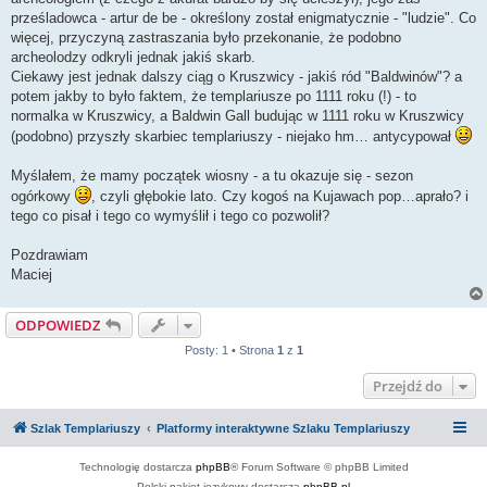
prześladowca - artur de be - określony został enigmatycznie - "ludzie". Co
więcej, przyczyną zastraszania było przekonanie, że podobno
archeolodzy odkryli jednak jakiś skarb.
Ciekawy jest jednak dalszy ciąg o Kruszwicy - jakiś ród "Baldwinów"? a
potem jakby to było faktem, że templariusze po 1111 roku (!) - to
normalka w Kruszwicy, a Baldwin Gall budując w 1111 roku w Kruszwicy
(podobno) przyszły skarbiec templariuszy - niejako hm… antycypował
Myślałem, że mamy początek wiosny - a tu okazuje się - sezon
ogórkowy
, czyli głębokie lato. Czy kogoś na Kujawach pop…aprało? i
tego co pisał i tego co wymyślił i tego co pozwolił?
Pozdrawiam
Maciej
ODPOWIEDZ
Posty: 1 • Strona
1
z
1
Przejdź do
Szlak Templariuszy
Platformy interaktywne Szlaku Templariuszy
Technologię dostarcza
phpBB
® Forum Software © phpBB Limited
Polski pakiet językowy dostarcza
phpBB.pl