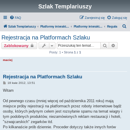
Szlak Templariuszy
FAQ
Zarejestruj się
Zaloguj się
S
Szlak Templariuszy
Platformy interaktywne Szlaku Templariuszy
Platformy interaktywne - Zakon Templariuszy
Reguła
z
Rejestracja na Platformach Szlaku
u
Szukaj
Wyszuk
Zablokowany
k
Posty: 1 • Strona
1
z
1
a
maciej
j
Rejestracja na Platformach Szlaku
P
18 kwie 2012, 13:51
o
s
Witam
t
Od pewnego czasu (mniej więcej od października 2011 roku) mają
miejsce próby rejestracji na platformach przez roboty internetowe bądź
osoby, których jedynym celem jest rozsyłanie spamu na temat wiagry i
tym podobnych produktów, niezamówionych reklam restauracji i hoteli,
"szwajcarskich" zegarków itd.
Po kilkanaście prób dziennie. Proceder dotyczy także innych forów