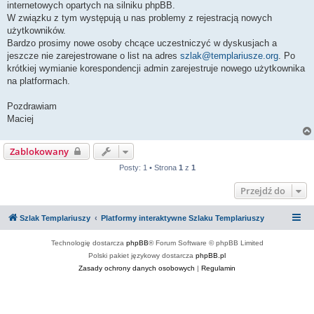
internetowych opartych na silniku phpBB.
W związku z tym występują u nas problemy z rejestracją nowych
użytkowników.
Bardzo prosimy nowe osoby chcące uczestniczyć w dyskusjach a
jeszcze nie zarejestrowane o list na adres
szlak@templariusze.org
. Po
krótkiej wymianie korespondencji admin zarejestruje nowego użytkownika
na platformach.
Pozdrawiam
Maciej
Zablokowany
Posty: 1 • Strona
1
z
1
Przejdź do
Szlak Templariuszy
Platformy interaktywne Szlaku Templariuszy
Technologię dostarcza
phpBB
® Forum Software © phpBB Limited
Polski pakiet językowy dostarcza
phpBB.pl
Zasady ochrony danych osobowych
|
Regulamin