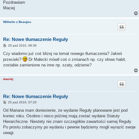
Pozdrawiam
Maciej
Wilhelm z Beaujeu
Re: Nowe tłumaczenie Reguły
P
20 paź 2010, 08:36
o
s
Czy wiadomo już coś bliżej na temat nowego tłumaczenia? Jakieś
t
przecieki?
Dr Małecki mówił coś o zmianach np. czy słowo habit,
zostabie zamienione na inne np. szaty, odzienie?
maciej
Re: Nowe tłumaczenie Reguły
P
25 paź 2010, 07:20
o
s
Od Mariana mam doniesienie, że wydanie Reguły planowane jest pod
t
koniec roku. Osobno i nieco później mają zostać wydane Statuty
Hierarchiczne. Niestety nie znam szczegółów zawartości samej Reguły.
Po prostu zobaczymy po wydaniu i pewnie będziemy mogli wyrazić swoje
uwagi.