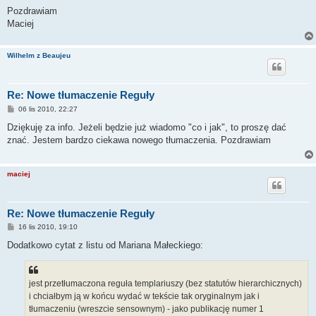
Pozdrawiam
Maciej
Wilhelm z Beaujeu
Re: Nowe tłumaczenie Reguły
P
06 lis 2010, 22:27
o
s
Dziękuję za info. Jeżeli będzie już wiadomo "co i jak", to proszę dać
t
znać. Jestem bardzo ciekawa nowego tłumaczenia. Pozdrawiam
maciej
Re: Nowe tłumaczenie Reguły
P
16 lis 2010, 19:10
o
s
Dodatkowo cytat z listu od Mariana Małeckiego:
t
jest przetłumaczona reguła templariuszy (bez statutów hierarchicznych)
i chciałbym ją w końcu wydać w tekście tak oryginalnym jak i
tłumaczeniu (wreszcie sensownym) - jako publikację numer 1