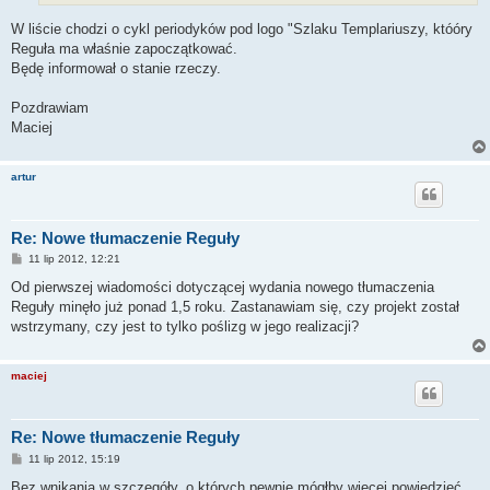
W liście chodzi o cykl periodyków pod logo "Szlaku Templariuszy, któóry
Reguła ma właśnie zapoczątkować.
Będę informował o stanie rzeczy.
Pozdrawiam
Maciej
artur
Re: Nowe tłumaczenie Reguły
P
11 lip 2012, 12:21
o
s
Od pierwszej wiadomości dotyczącej wydania nowego tłumaczenia
t
Reguły minęło już ponad 1,5 roku. Zastanawiam się, czy projekt został
wstrzymany, czy jest to tylko poślizg w jego realizacji?
maciej
Re: Nowe tłumaczenie Reguły
P
11 lip 2012, 15:19
o
s
Bez wnikania w szczegóły, o których pewnie mógłby więcej powiedzieć