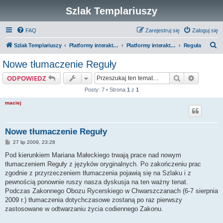
Szlak Templariuszy
FAQ
Zarejestruj się
Zaloguj się
S
Szlak Templariuszy
Platformy interaktywne Szlaku Templariuszy
Platformy interaktywne - Zakon Templariuszy
Reguła
z
Nowe tłumaczenie Reguły
u
Szukaj
Wyszuki
ODPOWIEDZ
k
Posty: 7 • Strona
1
z
1
a
maciej
j
Nowe tłumaczenie Reguły
P
27 lip 2009, 23:28
o
s
Pod kierunkiem Mariana Małeckiego trwają prace nad nowym
t
tłumaczeniem Reguły z języków oryginalnych. Po zakończeniu prac
zgodnie z przyrzeczeniem tłumaczenia pojawią się na Szlaku i z
pewnością ponownie ruszy nasza dyskusja na ten ważny tenat.
Podczas Zakonnego Obozu Rycerskiego w Chwarszczanach (6-7 sierpnia
2009 r.) tłumaczenia dotychczasowe zostaną po raz pierwszy
zastosowane w odtwarzaniu życia codiennego Zakonu.