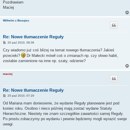
Pozdrawiam
Maciej
Wilhelm z Beaujeu
Re: Nowe tłumaczenie Reguły
P
20 paź 2010, 08:36
o
s
Czy wiadomo już coś bliżej na temat nowego tłumaczenia? Jakieś
t
przecieki?
Dr Małecki mówił coś o zmianach np. czy słowo habit,
zostabie zamienione na inne np. szaty, odzienie?
maciej
Re: Nowe tłumaczenie Reguły
P
25 paź 2010, 07:20
o
s
Od Mariana mam doniesienie, że wydanie Reguły planowane jest pod
t
koniec roku. Osobno i nieco później mają zostać wydane Statuty
Hierarchiczne. Niestety nie znam szczegółów zawartości samej Reguły.
Po prostu zobaczymy po wydaniu i pewnie będziemy mogli wyrazić swoje
uwagi.