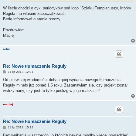
W liście chodzi o cykl periodyków pod logo "Szlaku Templariuszy, któóry
Reguła ma właśnie zapoczątkować.
Będę informował o stanie rzeczy.
Pozdrawiam
Maciej
artur
Re: Nowe tłumaczenie Reguły
P
11 lip 2012, 12:21
o
s
Od pierwszej wiadomości dotyczącej wydania nowego tłumaczenia
t
Reguły minęło już ponad 1,5 roku. Zastanawiam się, czy projekt został
wstrzymany, czy jest to tylko poślizg w jego realizacji?
maciej
Re: Nowe tłumaczenie Reguły
P
11 lip 2012, 15:19
o
s
Bez wnikania w szczegóły, o których pewnie mógłby więcej powiedzieć