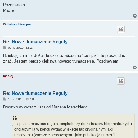
Pozdrawiam
Maciej
Wilhelm z Beaujeu
Re: Nowe tłumaczenie Reguły
P
06 lis 2010, 22:27
o
s
Dziękuję za info. Jeżeli będzie już wiadomo "co i jak", to proszę dać
t
znać. Jestem bardzo ciekawa nowego tłumaczenia. Pozdrawiam
maciej
Re: Nowe tłumaczenie Reguły
P
16 lis 2010, 19:10
o
s
Dodatkowo cytat z listu od Mariana Małeckiego:
t
jest przetłumaczona reguła templariuszy (bez statutów hierarchicznych)
i chciałbym ją w końcu wydać w tekście tak oryginalnym jak i
tłumaczeniu (wreszcie sensownym) - jako publikację numer 1