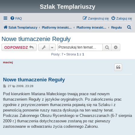
Szlak Templariuszy
FAQ
Zarejestruj się
Zaloguj się
S
Szlak Templariuszy
Platformy interaktywne Szlaku Templariuszy
Platformy interaktywne - Zakon Templariuszy
Reguła
z
Nowe tłumaczenie Reguły
u
Szukaj
Wyszuki
ODPOWIEDZ
k
Posty: 7 • Strona
1
z
1
a
maciej
j
Nowe tłumaczenie Reguły
P
27 lip 2009, 23:28
o
s
Pod kierunkiem Mariana Małeckiego trwają prace nad nowym
t
tłumaczeniem Reguły z języków oryginalnych. Po zakończeniu prac
zgodnie z przyrzeczeniem tłumaczenia pojawią się na Szlaku i z
pewnością ponownie ruszy nasza dyskusja na ten ważny tenat.
Podczas Zakonnego Obozu Rycerskiego w Chwarszczanach (6-7 sierpnia
2009 r.) tłumaczenia dotychczasowe zostaną po raz pierwszy
zastosowane w odtwarzaniu życia codiennego Zakonu.