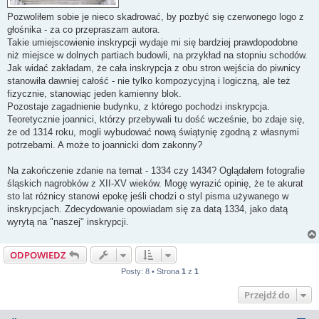
Pozwoliłem sobie je nieco skadrować, by pozbyć się czerwonego logo z
głośnika - za co przepraszam autora.
Takie umiejscowienie inskrypcji wydaje mi się bardziej prawdopodobne
niż miejsce w dolnych partiach budowli, na przykład na stopniu schodów.
Jak widać zakładam, że cała inskrypcja z obu stron wejścia do piwnicy
stanowiła dawniej całość - nie tylko kompozycyjną i logiczną, ale też
fizycznie, stanowiąc jeden kamienny blok.
Pozostaje zagadnienie budynku, z którego pochodzi inskrypcja.
Teoretycznie joannici, którzy przebywali tu dość wcześnie, bo zdaje się,
że od 1314 roku, mogli wybudować nową świątynię zgodną z własnymi
potrzebami. A może to joannicki dom zakonny?
Na zakończenie zdanie na temat - 1334 czy 1434? Oglądałem fotografie
śląskich nagrobków z XII-XV wieków. Mogę wyrazić opinię, że te akurat
sto lat różnicy stanowi epokę jeśli chodzi o styl pisma używanego w
inskrypcjach. Zdecydowanie opowiadam się za datą 1334, jako datą
wyrytą na "naszej" inskrypcji.
ODPOWIEDZ
Posty: 8 • Strona
1
z
1
Przejdź do