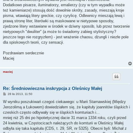
Dodatkowo pisarze, iluminatorzy, emalierzy (czy w tym wypadku może
też kamieniarze) stosują dość dowolnie skróty, zasady, mieszają kroje
pisma, wtawiają litery greckie, czy cyrylicę. Odlewnicy mieszają lewą i
prawą stronę liter, literówki są maskowane w nietypowe sposoby,
zjedzone litery wstawiane w środek w dziwny sposób, lub przez tworzenie
nietypowych "dwuliter" (a może to świadomy zabieg stylistyczny?
jeszcze tego nie rozgryzłem) - jest wrażenie chaosu, dżungli i niezłe pole
dla spiskowych teorii, czy sensacji.
Pozdrawiam serdecznie
Maciej
maciej
Re: Średniowieczna inskrypcja z Oleśnicy Małej
P
28 lis 2013, 11:50
o
s
W wyniku poszukiwań czegoś ciekawego: u Marii Starnawskiej (Między
t
Jerozolimą a Łukowem) dowiedziałem się, że kapituły joannitów śląskich i
czeskich często odbywały się w śląskich komturiach i...
mniej niż 25 dni po hipotetycznej dacie 31 marca 1334 roku, czyli przed
24 kwietnia, w Częstocicach należących do komturii w Oleśnicy Małej
odbyła się taka kapituła (CDS, t. 29, SR, nr 5325). Obecni byli: Michał z