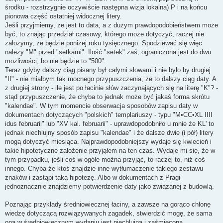
środku - rozstrzygnie oczywiście następna wizja lokalna) P i na końcu
pionowa część ostatniej widocznej litery.
Jeśli przyjmiemy, że jest to data, a z dużym prawdopodobieństwem może
być, to znając przedział czasowy, którego może dotyczyć, raczej nie
założymy, że będzie poniżej roku tysięcznego. Spodziewać się więc
należy "M" przed "setkami". Ilość "setek" zaś, ograniczona jest do dwu
możliwości, bo nie będzie to "500".
Teraz gdyby dalszy ciąg pisany był całymi słowami i nie było by drugiej
"II" - nie miałbym tak mocnego przypuszczenia, że to dalszy ciąg daty. A
z drugiej strony - ile jest po łacinie słów zaczynających się na literę "K"? -
stąd przypuszczenie, źe chyba to jednak może być jakaś forma skrótu
"kalendae". W tym momencie obserwacja sposobów zapisu daty w
dokumentach dotyczących "polskich" templariuszy - typu "M•CC•XL IIII
idus februarii" lub "XV kal. februarii" - uprawdopodobniło u mnie że KL' to
jednak niechlujny sposób zapisu "kalendae" i że dalsze dwie (i pół) litery
mogą dotyczyć miesiąca. Najprawdopodobniejszy wydaje się kwiecień i
takie hipotetyczne założenie przyjąłem na ten czas. Wydaje mi się, że w
tym przypadku, jeśli coś w ogóle można przyjąć, to raczej to, niż coś
innego. Chyba że ktoś znajdzie inne wytłumaczenie takiego zestawu
znaków i zastąpi taką hipotezę. Albo w dokumentach z Pragi
jednoznacznie znajdziemy potwierdzenie daty jako związanej z budowlą.
Poznając przykłady średniowiecznej łaciny, a zawsze na gorąco chłonę
wiedzę dotyczącą rozwiązywanych zagadek, stwierdzić mogę, że sama
ona w średniowiecznym wydaniu jest niechlujna i zaśmiecona.