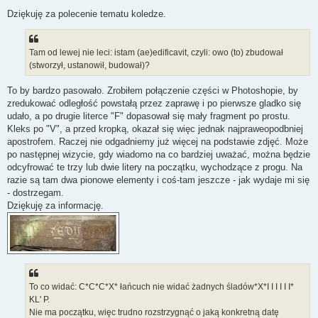
o
s
Dziękuję za polecenie tematu koledze.
t
Tam od lewej nie leci: istam (ae)edificavit, czyli: owo (to) zbudował
(stworzył, ustanowił, budował)?
To by bardzo pasowało. Zrobiłem połączenie części w Photoshopie, by
zredukować odległość powstałą przez zaprawę i po pierwsze gladko się
udało, a po drugie literce "F" dopasował się mały fragment po prostu.
Kleks po "V", a przed kropką, okazał się więc jednak najpraweopodbniej
apostrofem. Raczej nie odgadniemy już więcej na podstawie zdjęć. Może
po następnej wizycie, gdy wiadomo na co bardziej uważać, można będzie
odcyfrować te trzy lub dwie litery na początku, wychodzące z progu. Na
razie są tam dwa pionowe elementy i coś-tam jeszcze - jak wydaje mi się
- dostrzegam.
Dziękuję za informację.
To co widać: C*C*C*X* łańcuch nie widać żadnych śladów*X*I I I I I I*
KL' P.
Nie ma początku, więc trudno rozstrzygnąć o jaką konkretną datę