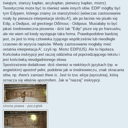
świątyni, starszy kapłan, arcykapłan, pierwszy kapłan, mistrz).
Teoretycznie może być to również wiele innych słów. EDIP mógłby być
tym Edypem, którego znamy ze starożytności (wówczas zastosowanie
miały by pierwsze interpretacje skrótu A'), ale po łacinie nie pisało się
Edip, a Oedipus, od greckiego Οἰδίπους - Oidipous. Musiałaby to być
jakaś średniowieczna pisownia - dziś tak "Edip" pisze się po francusku,
ale nie wiem od kiedy występuje taka forma. Prawdopodobne bardziej
jest, że jest to imię człowieka żyjącego współcześnie lub nieodlegle
czasowo do wyrycia napisów. Wtedy zastosowanie mogłaby mieć
ostatnia interpretacja A', czyli np. Mistrz EDIP(US). Ale to hipoteza.
Końcówka inskrypcji jest raczej oddzielna od poprzedzającego tekstu i
jest końcówką nieodgadnionego słowa.
Spostrzeżenie dodatkowe: dziś również w niektórych językach (np. w
angielskim) apostrof pełni, podobnie jak w średniowieczu, znak skracania
słów, np.
there's
zamiast
there is
. Jest to tzw.
elizja
(wyrzutnia), którą
oznacza się właśnie apostrofem. Jak w "naszej" inskrypcji.
strona prawa - początek