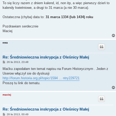
To się liczy razem z dniem kalend, id, non itp, a więc pierwszy dzień to
kalendy kwietniowe, a drugi to 31 marca (a nie 30 marca).
Ostateczna (chyba) data to:
31 marca 1334 (lub 1434) roku
Pozdrawiam serdecznie
Maciej
ewa
Re: Średniowieczna inskrypcja z Oleśnicy Małej
P
26 lis 2013, 23:48
o
s
Maćku zapodałam ten temat napisu na Forum Historycznym . Jeden z
t
Userow włączył sie do dyskusji
http://forum.historia.org.pl/topic/1594 ... ntry229721
Proszę tu link do tematu.
maciej
Re: Średniowieczna inskrypcja z Oleśnicy Małej
P
28 lis 2013, 00:49