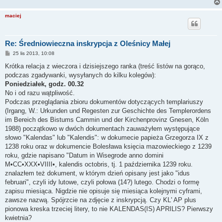
maciej
Re: Średniowieczna inskrypcja z Oleśnicy Małej
P
25 lis 2013, 10:08
o
s
Krótka relacja z wieczora i dzisiejszego ranka (treść listów na gorąco,
t
podczas zgadywanki, wysyłanych do kilku kolegów):
Poniedziałek, godz. 00.32
No i od razu wątpliwość.
Podczas przeglądania zbioru dokumentów dotyczących templariuszy
(Irgang, W.: Urkunden und Regesten zur Geschichte des Templerordens
im Bereich des Bistums Cammin und der Kirchenprovinz Gnesen, Köln
1988) początkowo w dwóch dokumentach zauważyłem występujące
słowo "Kalendas" lub "Kalendis": w dokumecie papieża Grzegorza IX z
1238 roku oraz w dokumencie Bolesława księcia mazowieckiego z 1239
roku, gdzie napisano "Datum in Wisegrode anno domini
M•CC•XXX•VIIII•, kalendis octobris, tj. 1 października 1239 roku.
znalazłem też dokument, w którym dzień opisany jest jako "idus
februari", czyli idy lutowe, czyli połowa (14?) lutego. Chodzi o formę
zapisu miesiąca. Nigdzie nie opisuje się miesiąca kolejnymi cyframi,
zawsze nazwą. Spójrzcie na zdjęcie z inskrypcją. Czy KL' AP plus
pionowa kreska trzeciej litery, to nie KALENDAS(IS) APRILIS? Pierwszy
kwietnia?