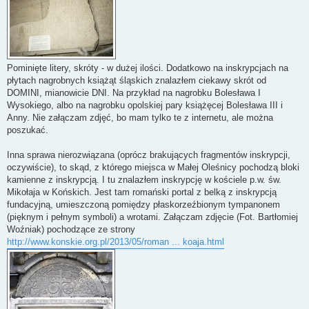
Pominięte litery, skróty - w dużej ilości. Dodatkowo na inskrypcjach na
płytach nagrobnych książąt śląskich znalazłem ciekawy skrót od
DOMINI, mianowicie DNI. Na przykład na nagrobku Bolesława I
Wysokiego, albo na nagrobku opolskiej pary książęcej Bolesława III i
Anny. Nie załączam zdjęć, bo mam tylko te z internetu, ale można
poszukać.
Inna sprawa nierozwiązana (oprócz brakujących fragmentów inskrypcji,
oczywiście), to skąd, z którego miejsca w Małej Oleśnicy pochodzą bloki
kamienne z inskrypcją. I tu znalazłem inskrypcję w kościele p.w. św.
Mikołaja w Końskich. Jest tam romański portal z belką z inskrypcją
fundacyjną, umieszczoną pomiędzy płaskorzeźbionym tympanonem
(pięknym i pełnym symboli) a wrotami. Załączam zdjęcie (Fot. Bartłomiej
Woźniak) pochodzące ze strony
http://www.konskie.org.pl/2013/05/roman ... koaja.html