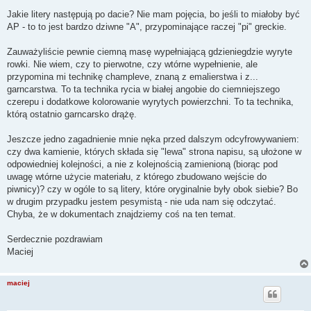
Jakie litery następują po dacie? Nie mam pojęcia, bo jeśli to miałoby być
AP - to to jest bardzo dziwne "A", przypominające raczej "pi" greckie.
Zauważyliście pewnie ciemną masę wypełniającą gdzieniegdzie wyryte
rowki. Nie wiem, czy to pierwotne, czy wtórne wypełnienie, ale
przypomina mi technikę champleve, znaną z emalierstwa i z...
garncarstwa. To ta technika rycia w białej angobie do ciemniejszego
czerepu i dodatkowe kolorowanie wyrytych powierzchni. To ta technika,
którą ostatnio garncarsko drążę.
Jeszcze jedno zagadnienie mnie nęka przed dalszym odcyfrowywaniem:
czy dwa kamienie, których składa się "lewa" strona napisu, są ułożone w
odpowiedniej kolejności, a nie z kolejnością zamienioną (biorąc pod
uwagę wtórne użycie materiału, z którego zbudowano wejście do
piwnicy)? czy w ogóle to są litery, które oryginalnie były obok siebie? Bo
w drugim przypadku jestem pesymistą - nie uda nam się odczytać.
Chyba, że w dokumentach znajdziemy coś na ten temat.
Serdecznie pozdrawiam
Maciej
maciej