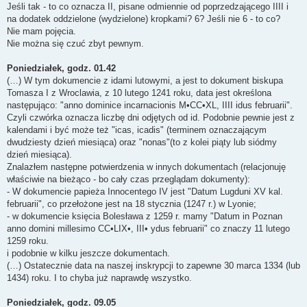
Jeśli tak - to co oznacza II, pisane odmiennie od poprzedzającego IIII i
na dodatek oddzielone (wydzielone) kropkami? 6? Jeśli nie 6 - to co?
Nie mam pojęcia.
Nie można się czuć zbyt pewnym.
Poniedziałek, godz. 01.42
(…) W tym dokumencie z idami lutowymi, a jest to dokument biskupa
Tomasza I z Wroclawia, z 10 lutego 1241 roku, data jest określona
następująco: "anno dominice incarnacionis M•CC•XL, IIII idus februarii".
Czyli czwórka oznacza liczbę dni odjętych od id. Podobnie pewnie jest z
kalendami i być może też "icas, icadis" (terminem oznaczającym
dwudziesty dzień miesiąca) oraz "nonas"(to z kolei piąty lub siódmy
dzień miesiąca).
Znalazłem następne potwierdzenia w innych dokumentach (relacjonuję
właściwie na bieżąco - bo cały czas przeglądam dokumenty):
- W dokumencie papieża Innocentego IV jest "Datum Lugduni XV kal.
februarii", co przełożone jest na 18 stycznia (1247 r.) w Lyonie;
- w dokumencie księcia Bolesława z 1259 r. mamy "Datum in Poznan
anno domini millesimo CC•LIX•, III• ydus februarii" co znaczy 11 lutego
1259 roku.
i podobnie w kilku jeszcze dokumentach.
(…) Ostatecznie data na naszej inskrypcji to zapewne 30 marca 1334 (lub
1434) roku. I to chyba już naprawdę wszystko.
Poniedziałek, godz. 09.05