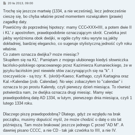
P
20 lis 2013, 09:00
o
s
Trochę się jeszcze martwię (1334, a nie wcześniej), lecz jednocześnie
t
cieszę się, bo chyba właśnie przed momentem rozwiązałem (prawie)
zagadkę daty.
Powróćmy do poprzedniej hipotezy: mamy CCC•XXX•IIII, a potem dwie II
i KL' z apostrofem, prawdopodobnie oznaczającym skrót. Czwórka jest
jakby wyróżniona obok dwójki, w ogóle cyfry roku wyryte są jakby
dokładniej, bardziej elegancko, co sugeruje stylistyczną jedność cyfr roku
właśnie.
Co zatem oznacza dwójka? może miesiąc?
Skupiłem się na KL'. Pamiętam z mojego ulubionego kiedyś słowniczka
łacińsko-polskiego opracowanego przez Kazimierza Kumanieckiego, że w
języku łacińskim jest niewiele słów zaczynających się na "k". I
rzeczywiście - są trzy: K. (skrót)=Kaeso; Karthago, czyli Kartagina oraz
Kal.=Kalendae (zob. Calendae). No więc zobaczyłem to "calendae" i
oznacza to po prostu Kalendy, czyli pierwszy dzień miesiąca. To również
potwierdza nam, że dwójka oznacza drugi miesiąc. Mamy więc
prawdopodobną datę AD 1334, w lutym, pierwszego dnia miesiąca, czyli 1
lutego 1334 roku.
Dlaczego piszę prawdopodobną? Dlatego, gdyż ze względu na brak
początku, musimy dopuścić myśl, że może chodzić o datę o sto lat
późniejszą. Tam może brakować jeszcze jednego C przed "AD M". A
dawniej pisano CCCC, a nie CD - tak jak czwórka to IIII, a nie IV.