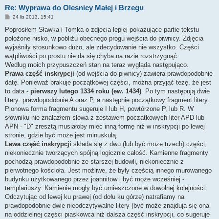
Re: Wyprawa do Olesnicy Małej i Brzegu
P
24 lis 2013, 15:41
o
s
Poprosiłem Sławka i Tomka o zdjęcia lepiej pokazujące partie tekstu
t
położone nisko, w pobliżu obecnego progu wejścia do piwnicy. Zdjęcia
wyjaśniły stosunkowo dużo, ale zdecydowanie nie wszystko. Części
wątpliwości po prostu nie da się chyba na razie rozstrzygnąć.
Według moich przypuszczeń stan na teraz wygląda następująco.
Prawa część inskrypcji
(od wejścia do piwnicy) zawiera prawdopodobnie
datę. Ponieważ brakuje początkowej części, można przyjąć tezę, że jest
to data -
pierwszy lutego 1334 roku (ew. 1434)
. Po tym następują dwie
litery: prawdopodobnie A oraz P, a następnie początkowy fragment litery.
Pionowa forma fragmentu sugeruje I lub H, powtórzone P, lub R. W
słowniku nie znalazłem słowa z zestawem początkowych liter APD lub
APN - "D" zresztą musiałoby mieć inną formę niż w inskrypcji po lewej
stronie, gdzie być może jest minuskułą.
Lewa część inskrypcji
składa się z dwu (lub być może trzech) części,
niekoniecznie tworzących spójną logicznie całość. Kamienne fragmenty
pochodzą prawdopodobnie ze starszej budowli, niekoniecznie z
pierwotnego kościoła. Jest możliwe, że były częścią innego murowanego
budynku użytkowanego przez joannitow i być może wcześniej -
templariuszy. Kamienie mogły być umieszczone w dowolnej kolejności.
Odczytując od lewej ku prawej (od dołu ku górze) natrafiamy na
prawdopodobnie dwie nieodczytywalne litery (być może znajdują się ona
na oddzielnej części piaskowca niż dalsza część inskrypcji, co sugeruje