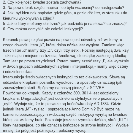
2. Czy kolejność kwader została zachowana?
3. Na pewno brak części napisu - co było wcześniej? co następowało?
4. Jaki był kierunek napisów, gdzie góra, a gdzie dół liter, w stosunku do
kierunku wykonywania zdjęć?
5. Jakie litery możemy dostrzec? jak podzielić je na słowa? co znaczą?
6. Czy można domyślić się całości inskrypcji?
Kierunek prawej części prawie na pewno jest odwrotny niż widzimy, o
czego dowodzi litera „k”, której dolna nóżka jest wygięta. Zamiast więc
trzech liter „d” mamy trzy „c”, czyli trzy setki. Później następują dwa iksy
- dziesiątki i miejsce na trzecią, środkową, dziesiątkę zasłoniętą kłódką.
Tam jest po prostu trzydzieści. Potem mamy sześć razy „i”, ale wyraźnie
w dwóch grupach oddzielonych stylem i interpunkcją - mamy więc cztery
i oddzielone dwa.
Interpunkcja średniowiecznych inskrypcji to też ciekawostka. Słowa są
oddzielane kropkami pośrodku wysokości, a apostrofy oznaczają (jak
zauważyłem) skrót. Spójrzmy na naszą pieczęć z S`TVBE.
Powróćmy do kropek. Każdy z członów: 300, 30 i 4 jest oddzielony
kropkami. Druga „dwójka” jest oddzielona stylistycznie o pozostałych
„cyfr”. Wydaje się, że te pierwsze są końcówką daty AD 1334. Gdzie
jednak litera „M” - tysiąc i poprzedające Anno Domini? Być może na
kamieniu poprzedzającym widoczną część inskrypcji wyrytą na kwadrze,
której jak widzimy brak. Pozostaje jeszcze rzymska dwójka, skrót „KL`” i
litery następujące, co nie oznacza kończące tę stronę inskrypcji. Wydaje
mi się, że próg jest późniejszy i położony wyżej.