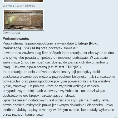
prawa strona - koniec
lewa strona
Podsumowanie:
Prawa strona najprawdopodobniej zawiera datę
1 lutego (Roku
Pańskiego) 1334 (1434)
oraz początek słowa AP…
Lewa strona zawiera ciąg liter, których interpretacja jest niezwykle trudna
a w jej wyniku powstają hipotezy o niepewnej podstawie. W zasadzie
wiele może (choć nie musi) dać dostęp do joannickich dokumentów z
Pragi. Ciekawą hipo-hipotezą jest
Mistrz EDIP(US)
Interpretację utrudnia zarówno podział inskrypcji pomiędzy bloki
piaskowca ułożone być może w przypadkowi kolejności, jak i zniszczenie
powierzchni oraz prawdopodobne pokrycie powierzchni cienką warstwą
tynku, zaprawy, lub pobiały, która po wytarciu wniknęła w nieco
przypadkowych miejscach w otwory i wyżłobienia - uniemożliwiając
dostrzeżenie ew. kropek rozdzielających słowa.
Spostrzeżeniem dodatkowym jest różnica w stylu pisma między lewą i
prawą częścią inskrypcji: prawa jest wyryta dokładnie i elegancko - lewa
niedbale. Jakby napisy powstały w różnym czasie, lub zostały wykonane
przez różnych kamieniarzy.