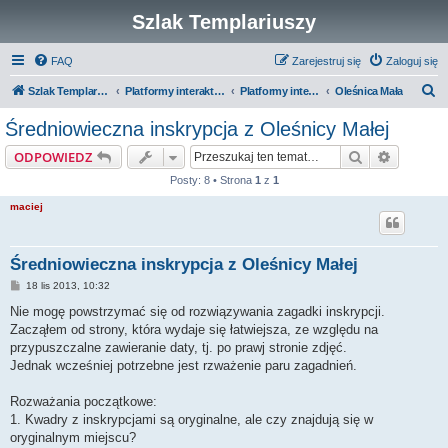
Szlak Templariuszy
FAQ
Zarejestruj się
Zaloguj się
S
Szlak Templariuszy
Platformy interaktywne Szlaku Templariuszy
Platformy interaktywne - Miejsca związane z Templariuszami
Oleśnica Mała
z
Średniowieczna inskrypcja z Oleśnicy Małej
u
Szukaj
Wyszuki
ODPOWIEDZ
k
Posty: 8 • Strona
1
z
1
a
maciej
j
Średniowieczna inskrypcja z Oleśnicy Małej
P
18 lis 2013, 10:32
o
s
Nie mogę powstrzymać się od rozwiązywania zagadki inskrypcji.
t
Zacząłem od strony, która wydaje się łatwiejsza, ze względu na
przypuszczalne zawieranie daty, tj. po prawj stronie zdjęć.
Jednak wcześniej potrzebne jest rzważenie paru zagadnień.
Rozważania początkowe:
1. Kwadry z inskrypcjami są oryginalne, ale czy znajdują się w
oryginalnym miejscu?