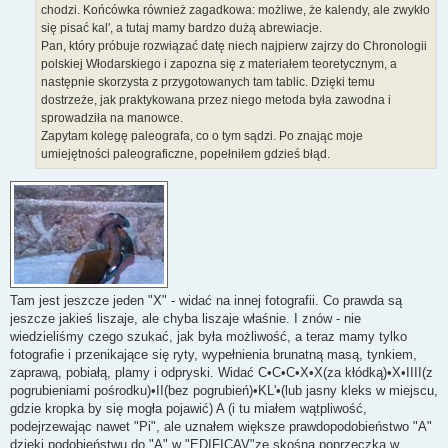
chodzi. Końcówka również zagadkowa: możliwe, że kalendy, ale zwykło
się pisać kal', a tutaj mamy bardzo dużą abrewiacje.
Pan, który próbuje rozwiązać datę niech najpierw zajrzy do Chronologii
polskiej Włodarskiego i zapozna się z materiałem teoretycznym, a
następnie skorzysta z przygotowanych tam tablic. Dzięki temu
dostrzeże, jak praktykowana przez niego metoda była zawodna i
sprowadziła na manowce.
Zapytam kolegę paleografa, co o tym sądzi. Po znając moje
umiejętności paleograficzne, popełniłem gdzieś błąd.
Tam jest jeszcze jeden "X" - widać na innej fotografii. Co prawda są
jeszcze jakieś liszaje, ale chyba liszaje właśnie. I znów - nie
wiedzieliśmy czego szukać, jak była możliwość, a teraz mamy tylko
fotografie i przenikające się ryty, wypełnienia brunatną masą, tynkiem,
zaprawą, pobiałą, plamy i odpryski. Widać C•C•C•X•X(za kłódką)•X•IIII(z
pogrubieniami pośrodku)•II(bez pogrubień)•KL'•(lub jasny kleks w miejscu,
gdzie kropka by się mogła pojawić) A (i tu miałem wątpliwość,
podejrzewając nawet "Pi", ale uznałem większe prawdopodobieństwo "A"
dzięki podobieństwu do "A" w "EDIFICAV"ze skośną poprzeczką w