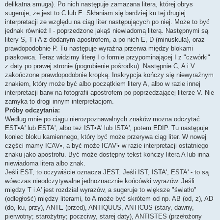
delikatna smuga). Po nich następuje zamazana litera, której obrys
sugeruje, że jest to C lub E. Skłaniam się bardziej ku tej drugiej
interpretacji ze względu na ciąg liter następujących po niej. Może to być
jednak również I - poprzedzone jakąś niewiadomą literą. Następnymi są
litery S, T i A z dodanym apostrofem, a po nich E, D (minuskuła), oraz
prawdopodobnie P. Tu następuje wyraźna przerwa między blokami
piaskowca. Teraz widzimy literę I o formie przypominającej I z "czwórki"
z daty po prawej stronie (pogrubienie pośrodku). Następnie C, A i V
zakończone prawdopodobnie kropką. Inskrypcja kończy się niewyraźnym
znakiem, który może być albo początkiem litery A, albo w razie innej
interpretacji barw na fotografii apostrofem po poprzedzającej literze V. Nie
zamyka to drogi innym interpretacjom.
Próby odczytania:
Według mnie po ciągu nierozpoznawalnych znaków można odczytać
EST•A' lub ESTA', albo też IST•A' lub ISTA', potem EDIP. Tu następuje
koniec bloku kamiennego, który być może przerywa ciąg liter. W nowej
części mamy ICAV•, a być może ICAV'• w razie interpretacji ostatniego
znaku jako apostrofu. Być może dostępny tekst kończy litera A lub inna
niewiadoma litera albo znak.
Jeśli EST, to oczywiście oznacza JEST. Jeśli IST, ISTA', ESTA' - to są
wówczas nieodczytywalne jednoznacznie końcówki wyrazów. Jeśli
między T i A' jest rozdział wyrazów, a sugeruje to większe "światło"
(odległość) między literami, to A może być skrótem od np. AB (od, z), AD
(do, ku, przy), ANTE (przed), ANTIQUUS, ANTICUS (stary, dawny,
pierwotny; starożytny; poczciwy, starej daty), ANTISTES (przełożony