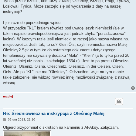
Tyńca przeor czeski, komturzy z Małej Oleśnicy, Brzegu, Pragi, Żytawy,
Łosiowa i Tyńca. Może zaczęło się od wydarzenia z daty na naszej
inskrypcji?
I jeszcze do poprzedniego wpisu:
W przypadku "KL'" brałem również pod uwagę język niemiecki (ale w
takim napisie prawdopodobniejsza jest jednak chyba "ponadczasowa"
łacina). W każdym razie jeśli niemiecki to raczej jako nazwa własna np.
miejscowości. Jeśli tak, to co? Klein Öls, czyli niemiecka nazwa Małej
Oleśnicy? Sęk w tym że do ostatniego dokumentu dotyczącego
templariuszy nie używa się dodatku "Mała" - "Klein" (a to tylko przed 20
lat wcześniej niż napis - zakładając 1334 r.). Jest to po prostu Olesniza,
Olesniz, Olseniz, Olsna, Oleschnitz, Olesnicz, in der Oelsen, Olsen,
Oels. Ale po "KL'" nie ma "Oleśnicy". Odrzuciłem więc na tym etapie
takie założenie, nie widząc również innej możliwości związanej z nazwą
własną.
maciej
Re: Średniowieczna inskrypcja z Oleśnicy Małej
P
02 gru 2013, 21:10
o
s
Olgierd przypomniał o skrótach na kamieniu z Al-Aksy. Załączam.
t