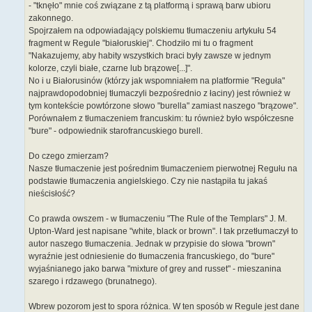
- "tknęło" mnie coś związane z tą platformą i sprawą barw ubioru
zakonnego.
Spojrzałem na odpowiadający polskiemu tłumaczeniu artykułu 54
fragment w Regule "białoruskiej". Chodziło mi tu o fragment
"Nakazujemy, aby habity wszystkich braci były zawsze w jednym
kolorze, czyli białe, czarne lub brązowe[...]".
No i u Białorusinów (którzy jak wspomniałem na platformie "Reguła"
najprawdopodobniej tłumaczyli bezpośrednio z łaciny) jest również w
tym kontekście powtórzone słowo "burella" zamiast naszego "brązowe".
Porównałem z tłumaczeniem francuskim: tu również było współczesne
"bure" - odpowiednik starofrancuskiego burell.
Do czego zmierzam?
Nasze tłumaczenie jest pośrednim tłumaczeniem pierwotnej Regułu na
podstawie tłumaczenia angielskiego. Czy nie nastąpiła tu jakaś
nieścisłość?
Co prawda owszem - w tłumaczeniu "The Rule of the Templars" J. M.
Upton-Ward jest napisane "white, black or brown". I tak przetłumaczył to
autor naszego tłumaczenia. Jednak w przypisie do słowa "brown"
wyraźnie jest odniesienie do tłumaczenia francuskiego, do "bure"
wyjaśnianego jako barwa "mixture of grey and russet" - mieszanina
szarego i rdzawego (brunatnego).
Wbrew pozorom jest to spora różnica. W ten sposób w Regule jest dane