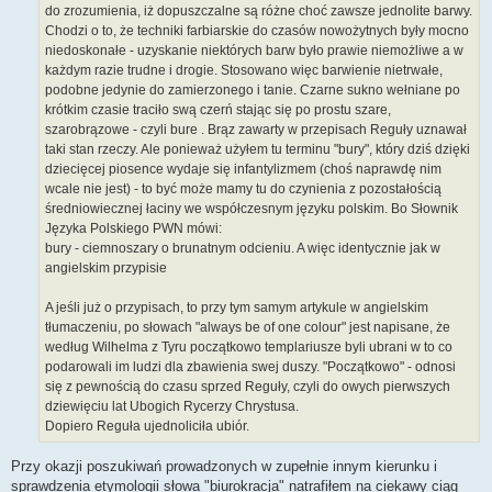
do zrozumienia, iż dopuszczalne są różne choć zawsze jednolite barwy.
Chodzi o to, że techniki farbiarskie do czasów nowożytnych były mocno
niedoskonałe - uzyskanie niektórych barw było prawie niemożliwe a w
każdym razie trudne i drogie. Stosowano więc barwienie nietrwałe,
podobne jedynie do zamierzonego i tanie. Czarne sukno wełniane po
krótkim czasie traciło swą czerń stając się po prostu szare,
szarobrązowe - czyli bure . Brąz zawarty w przepisach Reguły uznawał
taki stan rzeczy. Ale ponieważ użyłem tu terminu "bury", który dziś dzięki
dziecięcej piosence wydaje się infantylizmem (choś naprawdę nim
wcale nie jest) - to być może mamy tu do czynienia z pozostałością
średniowiecznej łaciny we współczesnym języku polskim. Bo Słownik
Języka Polskiego PWN mówi:
bury - ciemnoszary o brunatnym odcieniu. A więc identycznie jak w
angielskim przypisie
A jeśli już o przypisach, to przy tym samym artykule w angielskim
tłumaczeniu, po słowach "always be of one colour" jest napisane, że
według Wilhelma z Tyru początkowo templariusze byli ubrani w to co
podarowali im ludzi dla zbawienia swej duszy. "Początkowo" - odnosi
się z pewnością do czasu sprzed Reguły, czyli do owych pierwszych
dziewięciu lat Ubogich Rycerzy Chrystusa.
Dopiero Reguła ujednoliciła ubiór.
Przy okazji poszukiwań prowadzonych w zupełnie innym kierunku i
sprawdzenia etymologii słowa "biurokracja" natrafiłem na ciekawy ciąg