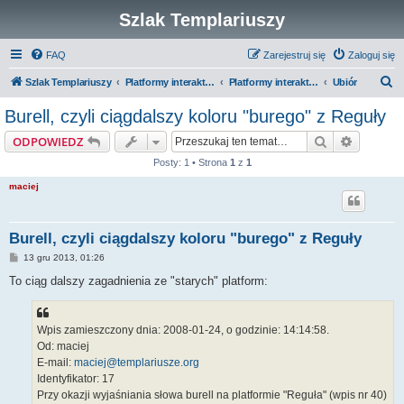
Szlak Templariuszy
FAQ
Zarejestruj się
Zaloguj się
S
Szlak Templariuszy
Platformy interaktywne Szlaku Templariuszy
Platformy interaktywne - Zakon Templariuszy
Ubiór
z
Burell, czyli ciągdalszy koloru "burego" z Reguły
u
Szukaj
Wyszuki
ODPOWIEDZ
k
Posty: 1 • Strona
1
z
1
a
maciej
j
Burell, czyli ciągdalszy koloru "burego" z Reguły
P
13 gru 2013, 01:26
o
s
To ciąg dalszy zagadnienia ze "starych" platform:
t
Wpis zamieszczony dnia: 2008-01-24, o godzinie: 14:14:58.
Od: maciej
E-mail:
maciej@templariusze.org
Identyfikator: 17
Przy okazji wyjaśniania słowa burell na platformie "Reguła" (wpis nr 40)