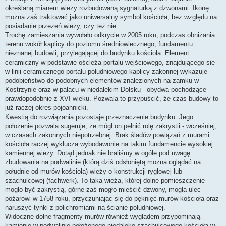
określaną mianem wieży rozbudowaną sygnaturką z dzwonami. Ikonę
można zaś traktować jako uniwersalny symbol kościoła, bez względu na
posiadanie przezeń wieży, czy też nie.
Trochę zamieszania wywołało odkrycie w 2005 roku, podczas obniżania
terenu wokół kaplicy do poziomu średniowiecznego, fundamentu
nieznanej budowli, przylegającej do budynku kościoła. Element
ceramiczny w podstawie ościeża portalu wejściowego, znajdującego się
w linii ceramicznego portalu południowego kaplicy zakonnej wykazuje
podobieństwo do podobnych elementów znalezionych na zamku w
Kostrzynie oraz w pałacu w niedalekim Dolsku - obydwa pochodzące
prawdopodobnie z XVI wieku. Pozwala to przypuścić, że czas budowy to
już raczej okres pojoannicki.
Kwestią do rozwiązania pozostaje przeznaczenie budynku. Jego
położenie pozwala sugeruje, że mógł on pełnić rolę zakrystii - wcześniej,
w czasach zakonnych niepotrzebnej. Brak śladów powiązań z murami
kościoła raczej wyklucza wybodawonie na takim fundamencie wysokiej
kamiennej wieży. Dotąd jednak nie braliśmy w ogóle pod uwagę
zbudowania na podwalinie (którą dziś odsłoniętą można oglądać na
południe od murów kościoła) wieży o konstrukcji ryglowej lub
szachulcowej (fachwerk). To taka wieża, której dolne pomieszczenie
mogło być zakrystią, górne zaś mogło mieścić dzwony, mogła ulec
pożarowi w 1758 roku, przyczuniając się do pęknięć murów kościoła oraz
naruszyć tynki z polichromiami na ścianie południowej.
Widoczne dolne fragmenty murów również wyglądem przypominają
kamienie w podwalinie położonego niedaleko szachulcowego kościoła w