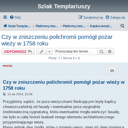
Szlak Templariuszy
FAQ
Zarejestruj się
Zaloguj się
S
Szlak Templariuszy
Platformy interaktywne Szlaku Templariuszy
Platformy interaktywne - Miejsca związane z Templariuszami
Kaplica templariuszy w Chwarszczanach
z
Czy w zniszczeniu polichromii pomógł pożar
u
wieży w 1758 roku
k
Szukaj
Wyszuki
ODPOWIEDZ
a
Posty: 1 • Strona
1
z
1
j
maciej
Czy w zniszczeniu polichromii pomógł pożar wieży w
1758 roku
P
12 sie 2014, 22:26
o
s
Przyjęliśmy sądzić, że poza wieżyczkami flankującymi bryłę kaplicy
t
chwarszczańskiej od fasady i ewentualnie poza oryginalnie
średniowieczną sygnaturką, która ewentualnie mogła wieńczyć fasadę,
nie było w całej historii budowli innego elementu architektonicznego
przypominającego wieżę.
Mamy jednak dwa źródła, które o istnieniu wieży, innej niż dwie istniejące