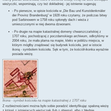
wieżyczki, wspominają, czy też dokładniej - jej istnienie sugerują:
- Po pierwsze, w opisie kościoła w „Die Bau und Kunstdenkmäler
der Provinz Brandenburg” w 1928 roku czytamy, że podczas bitwy
pod Sarbinowem w 1758 roku spłonęły dach i wieża z
umieszczonymi w niej dwoma dzwonami.
- Po drugie na mapie katastralnej domeny chwarszczańskiej z
1707 roku, pochodzącej z poczdamskiego archiwum, odkryliśmy w
2004 roku, że mała plama na mapie, kleks w pobliżu miejsca, w
którym mógłby znajdować się budynek kościoła, jest w istocie
ikoną - symbolem kościoła. Sęk w tym, że kościół-ikonka wyraźnie
posiada wieżę.
Ikona - symbol kościoła na mapie katastralnej z 1707 roku
Z rozbieżnościami można było sobie poradzić identyfikując spaloną wieżę
z którąś z istniejących wieżyczek (lub z obiema), albo z błędnie