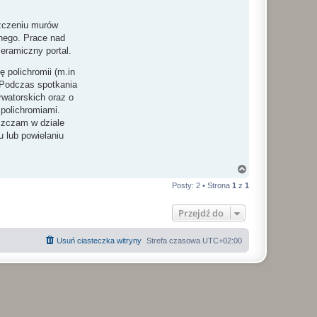
szczeniu murów
anego. Prace nad
eramiczny portal.
 polichromii (m.in
Podczas spotkania
rwatorskich oraz o
polichromiami.
szczam w dziale
 lub powielaniu
N
a
Posty: 2 • Strona
1
z
1
g
ó
r
Przejdź do
ę
Usuń ciasteczka witryny
Strefa czasowa
UTC+02:00