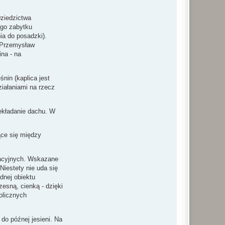
Dziedzictwa
ego zabytku
ia do posadzki).
r Przemysław
na - na
nin (kaplica jest
ziałaniami na rzecz
zekładanie dachu. W
ące się między
wacyjnych. Wskazane
Niestety nie uda się
odnej obiektu
esną, cienką - dzięki
olicznych
 do późnej jesieni. Na