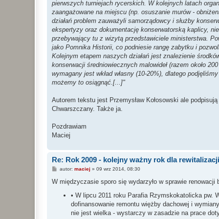
pierwszych turniejach rycerskich. W kolejnych latach orga
zaangażowane na miejscu (np. osuszanie murów - obniżeni
działań problem zauważyli samorządowcy i służby konserwat
ekspertyzy oraz dokumentację konserwatorską kaplicy, niez
przebywający tu z wizytą przedstawiciele ministerstwa. P
jako Pomnika Historii, co podniesie rangę zabytku i pozw
Kolejnym etapem naszych działań jest znalezienie środkó
konserwacji średniowiecznych malowideł (razem około 200 
wymagany jest wkład własny (10-20%), dlatego podjęliśmy
możemy to osiągnąć.[...]"
Autorem tekstu jest Przemysław Kołosowski ale podpisują 
Chwarszczany. Także ja.
Pozdrawiam
Maciej
Re: Rok 2009 - kolejny ważny rok dla rewitalizacji
P
autor:
maciej
»
09 wrz 2014, 08:30
o
s
W międzyczasie sporo się wydarzyło w sprawie renowacji 
t
• W lipcu 2011 roku Parafia Rzymskokatolicka pw
dofinansowanie remontu więżby dachowej i wymiany
nie jest wielka - wystarczy w zasadzie na prace dot