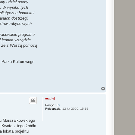
ały udział osoby
). W wyniku tych
alistyczne badania i
anach dostrzegli
iektów zabytkowych
.
pracowanie programu
i jednak wszędzie
mi, że z Waszą pomocą
e Parku Kulturowego
N
a
g
maciej
ó
r
Posty:
309
Rejestracja:
12 lut 2009, 15:15
ę
du Marszałkowskiego
 Kwota z tego źródła
a lokata projektu