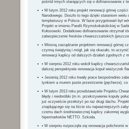
pośród innych starających się o dofinansowanie z t
• W lutym 2012 roku projekt renowacji górnej części
Narodowego. Doszło to tego dzięki staraniom wielu o
templariuszy w Polsce. W fazie przygotowań był wów
Projekt w imieniu Parafii Rzymskokatolickiej w Sar
Kołosowski. Dodatkowo dofinansowanie otrzymał rów
zabezpieczenie fresków chwarszczańskich (jeszcze 
• Wiosną zarządzanie projektem renowacji górnej cz
czynną świątynią i mógł, jak się okazało, to uczyn
renowacji kaplicy od dalszych działań zgodnych z 
• W sierpniu 2012 roku wokół kaplicy chwarszczańsk
dalszej perspektywie renowacja kopuł wieżyczek fl
• Jesienią 2012 roku trwały prace bezpośrednio za
tynkiem a murem puste przestrzenie (pęcherze), co
• W lutym 2013 roku przedstawiciele Projektu Chwa
błędy i niedoróbki (m.in. przekrzywienie kopuły poł
już oczywiście przełożyć po raz drugi dachu. Projekt
znajdującego się na liście stu najważniejszych zab
czemu dach średniowiecznej kaplicy zakonnej wygl
hipermarketów NETTO. Szkoda.
• W sierpniu rozpoczęła się renowacja polichromii w 