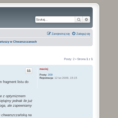
Szukaj
Wyszukiwanie z
Zarejestruj się
Zaloguj się
lariuszy w Chwarszczanach
Posty: 2 • Strona
1
z
1
maciej
Posty:
309
Rejestracja:
12 lut 2009, 15:15
m fragment listu do
ące z optymizmem
ętajmy jednak ile już
droga, ale zapewniamy
eę chwarszczańską na