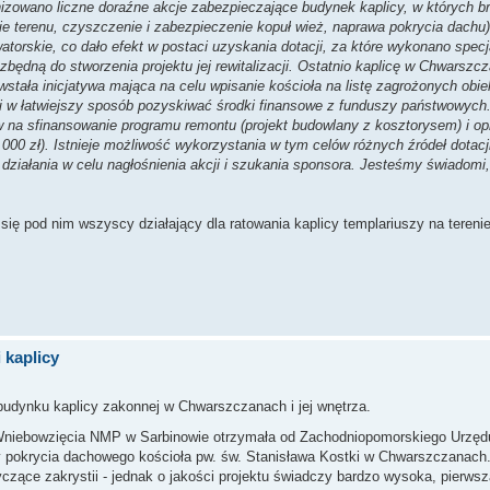
nizowano liczne doraźne akcje zabezpieczające budynek kaplicy, w których br
e terenu, czyszczenie i zabezpieczenie kopuł wież, naprawa pokrycia dachu
orskie, co dało efekt w postaci uzyskania dotacji, za które wykonano specj
będną do stworzenia projektu jej rewitalizacji. Ostatnio kaplicę w Chwarszcz
owstała inicjatywa mająca na celu wpisanie kościoła na listę zagrożonych ob
oli w łatwiejszy sposób pozyskiwać środki finansowe z funduszy państwowych
w na sfinansowanie programu remontu (projekt budowlany z kosztorysem) i o
000 zł). Istnieje możliwość wykorzystania w tym celów różnych źródeł dotacj
 działania w celu nagłośnienia akcji i szukania sponsora. Jesteśmy świado
się pod nim wszyscy działający dla ratowania kaplicy templariuszy na tereni
 kaplicy
budynku kaplicy zakonnej w Chwarszczanach i jej wnętrza.
. Wniebowzięcia NMP w Sarbinowie otrzymała od Zachodniopomorskiego Urzę
 pokrycia dachowego kościoła pw. św. Stanisława Kostki w Chwarszczanach.
yczące zakrystii - jednak o jakości projektu świadczy bardzo wysoka, pierwsz