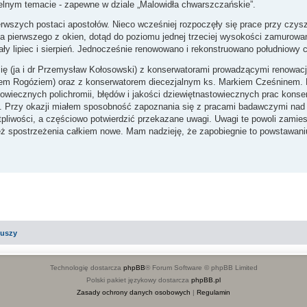
ielnym temacie - zapewne w dziale „Malowidła chwarszczańskie”.
ierwszych postaci apostołów. Nieco wcześniej rozpoczęły się prace przy czy
nia pierwszego z okien, dotąd do poziomu jednej trzeciej wysokości zamurow
ły lipiec i sierpień. Jednocześnie renowowano i rekonstruowano południowy c
się (ja i dr Przemysław Kołosowski) z konserwatorami prowadzącymi renowację
em Rogóziem) oraz z konserwatorem diecezjalnym ks. Markiem Cześninem. 
owiecznych polichromii, błędów i jakości dziewiętnastowiecznych prac konse
 Przy okazji miałem sposobność zapoznania się z pracami badawczymi nad 
pliwości, a częściowo potwierdzić przekazane uwagi. Uwagi te powoli zamie
ż spostrzeżenia całkiem nowe. Mam nadzieję, że zapobiegnie to powstawaniu
iuszy
Technologię dostarcza
phpBB
® Forum Software © phpBB Limited
Polski pakiet językowy dostarcza
phpBB.pl
Zasady ochrony danych osobowych
|
Regulamin