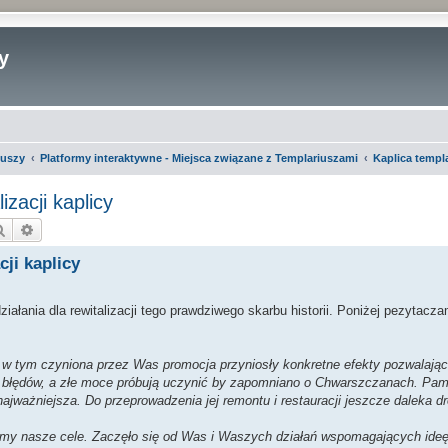
y
iuszy
Platformy interaktywne - Miejsca związane z Templariuszami
Kaplica temp
izacji kaplicy
Szukaj
Wyszukiwanie zaawansowane
cji kaplicy
ałania dla rewitalizacji tego prawdziwego skarbu historii. Poniżej pezytacza
, w tym czyniona przez Was promocja przyniosły konkretne efekty pozwalaj
ę błędów, a złe moce próbują uczynić by zapomniano o Chwarszczanach. Pami
najważniejsza. Do przeprowadzenia jej remontu i restauracji jeszcze daleka 
zujemy nasze cele. Zaczęło się od Was i Waszych działań wspomagających id