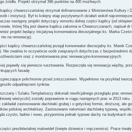
ego żródła. Projekt otrzymał 396 punktów na 400 możliwych.
 kaplicy chwarszczańskiej otrzymał dofinansowanie z Ministerstwa Kultury i 
sób i instytucji. Był to kolejny etap pozytywnych działań wokół najcenniejsz
czas następny projekt dotyczący remontu dolnej części kaplicy (od sklepien
binowie, której filią jest dawna kaplica zakonna w Chwarszczanach, napisał d
nież projekt będący inicjatywą konserwatora diecezjalnego ks. Marka Cześni
nie na renowację).
ęści kaplicy chwarszczańskiej przejął konserwator diecezjalny ks. Marek Cześ
ić). Nie zwalnia to oczywiście osób związanych dotychczas z bezpośrednimi d
możliwościami oraz z monitorowania prac renowacyjno-konserwacyjnych.
iej pojawiły się pierwsze rusztowania. Rozpoczęła się renowacja więźby, pr
ankujących fasadę.
bezpieczające polichromie przed zniszczeniem. Wypełniono na przykład tworz
 groziło odpadnięciem tynków.
rszczany i Szlaku Templariuszy dokonali nieoficjalnego przeglądu prac reno
udniowej wieżyczki) zostały poprawione w ciągu następnych prac w 2013 roku. 
 zakładał zastosowanie dachówki grubej i o gotyckiej formie, droższej, ale g
ytków polskiej architektury. Zastosowano natomiast dachówkę typową, współcz
ąda czysto, ładnie i nowo, przypomina jednak typowe dachy na budynkach ok
części prezbiterialnej malowideł (święte dziewice i męczennice). Prace trwały