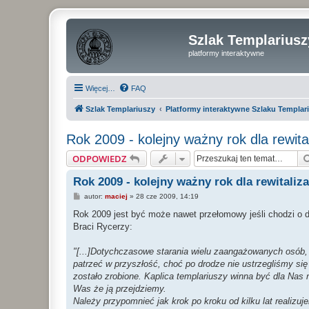
Szlak Templariusz
platformy interaktywne
Więcej…
FAQ
Szlak Templariuszy
Platformy interaktywne Szlaku Templar
Rok 2009 - kolejny ważny rok dla rewital
ODPOWIEDZ
Rok 2009 - kolejny ważny rok dla rewitaliza
P
autor:
maciej
»
28 cze 2009, 14:19
o
s
Rok 2009 jest być może nawet przełomowy jeśli chodzi o dzi
t
Braci Rycerzy:
"[...]Dotychczasowe starania wielu zaangażowanych osób
patrzeć w przyszłość, choć po drodze nie ustrzegliśmy si
zostało zrobione. Kaplica templariuszy winna być dla Nas 
Was że ją przejdziemy.
Należy przypomnieć jak krok po kroku od kilku lat reali