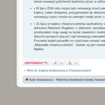
temat renowacji polichromii będziemy pisać w oddz
• W lipcu 2014 roku rozpoczęto renowację trzech p
kaplicy, żeber sklepienia, przygotowanie do obniże
renowacją części murów na zewnątrz trwały przez ca
• 15 lipca w kaplicy chwarszczańskiej spotkaliśmy 
doktorem Robertem Rogalem i z doktorem Jarosław
przekazałem moje uwagi na temat zawartości średni
dotychczasowych pracach nad renowacją malowideł.
Poznanie badań pozwoliło mi częściowo rozwiać wąt
„Malowidła chwarszczańskie”. Jednak są tam równie
błędów.
ODPOWIEDZ
Wróć do „Kaplica templariuszy w Chwarszczanach”
Szlak Templariuszy
Platformy interaktywne Szlaku Templar