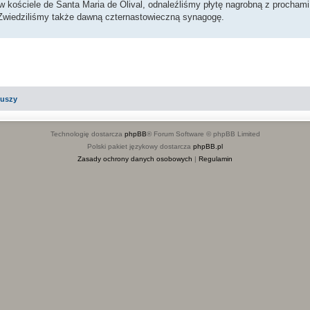
 kościele de Santa Maria de Olival, odnaleźliśmy płytę nagrobną z prochami 
 Zwiedziliśmy także dawną czternastowieczną synagogę.
iuszy
Technologię dostarcza
phpBB
® Forum Software © phpBB Limited
Polski pakiet językowy dostarcza
phpBB.pl
Zasady ochrony danych osobowych
|
Regulamin