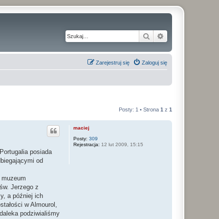
Szukaj
Wyszukiwanie z
Zarejestruj się
Zaloguj się
Posty: 1 • Strona
1
z
1
maciej
Posty:
309
Rejestracja:
12 lut 2009, 15:15
Portugalia posiada
dbiegającymi od
a, muzeum
św. Jerzego z
, a później ich
stałości w Almourol,
 daleka podziwialiśmy