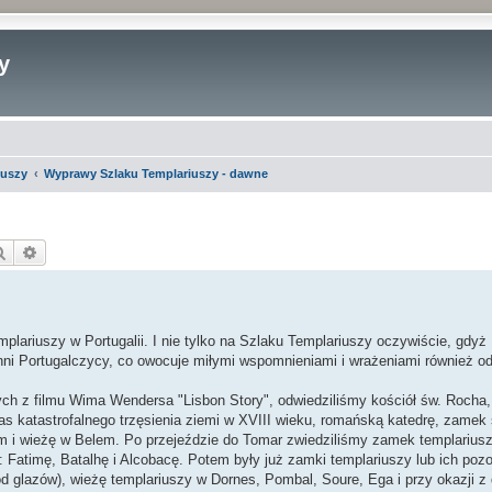
y
iuszy
Wyprawy Szlaku Templariuszy - dawne
Szukaj
Wyszukiwanie zaawansowane
lariuszy w Portugalii. I nie tylko na Szlaku Templariuszy oczywiście, gdyż 
inni Portugalczycy, co owocuje miłymi wspomnieniami i wrażeniami również o
ych z filmu Wima Wendersa "Lisbon Story", odwiedziliśmy kościół św. Roch
s katastrofalnego trzęsienia ziemi w XVIII wieku, romańską katedrę, zamek 
m i wieżę w Belem. Po przejeździe do Tomar zwiedziliśmy zamek templariuszy
 Fatimę, Batalhę i Alcobacę. Potem były już zamki templariuszy lub ich pozo
d glazów), wieżę templariuszy w Dornes, Pombal, Soure, Ega i przy okazji z