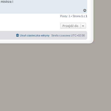
mistrza i
N
a
Posty: 1 • Strona
1
z
1
g
ó
r
Przejdź do
ę
Usuń ciasteczka witryny
Strefa czasowa
UTC+02:00