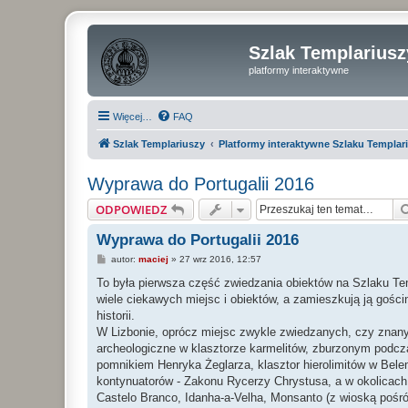
Szlak Templariusz
platformy interaktywne
Więcej…
FAQ
Szlak Templariuszy
Platformy interaktywne Szlaku Templar
Wyprawa do Portugalii 2016
ODPOWIEDZ
Wyprawa do Portugalii 2016
P
autor:
maciej
»
27 wrz 2016, 12:57
o
s
To była pierwsza część zwiedzania obiektów na Szlaku Temp
t
wiele ciekawych miejsc i obiektów, a zamieszkują ją gośc
historii.
W Lizbonie, oprócz miejsc zwykle zwiedzanych, czy znan
archeologiczne w klasztorze karmelitów, zburzonym podcza
pomnikiem Henryka Żeglarza, klasztor hierolimitów w Bele
kontynuatorów - Zakonu Rycerzy Chrystusa, a w okolicach:
Castelo Branco, Idanha-a-Velha, Monsanto (z wioską pośró