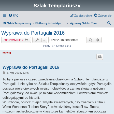
Szlak Templariuszy
FAQ
Zarejestruj się
Zaloguj się
S
Szlak Templariuszy
Platformy interaktywne Szlaku Templariuszy
Wyprawy Szlaku Templariuszy - dawne
z
Wyprawa do Portugalii 2016
u
Szukaj
Wyszuki
ODPOWIEDZ
k
Posty: 1 • Strona
1
z
1
a
maciej
j
Wyprawa do Portugalii 2016
P
27 wrz 2016, 12:57
o
s
To była pierwsza część zwiedzania obiektów na Szlaku Templariuszy w
t
Portugalii. I nie tylko na Szlaku Templariuszy oczywiście, gdyż Portugalia
posiada wiele ciekawych miejsc i obiektów, a zamieszkują ją gościnni
Portugalczycy, co owocuje miłymi wspomnieniami i wrażeniami również
odbiegającymi od historii.
W Lizbonie, oprócz miejsc zwykle zwiedzanych, czy znanych z filmu
Wima Wendersa "Lisbon Story", odwiedziliśmy kościół św. Rocha,
muzeum archeologiczne w klasztorze karmelitów, zburzonym podczas