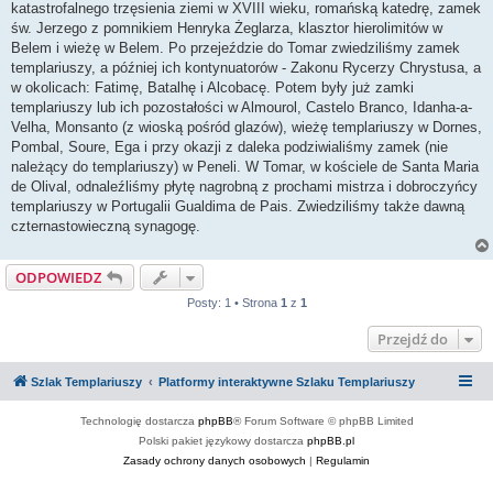
katastrofalnego trzęsienia ziemi w XVIII wieku, romańską katedrę, zamek
św. Jerzego z pomnikiem Henryka Żeglarza, klasztor hierolimitów w
Belem i wieżę w Belem. Po przejeździe do Tomar zwiedziliśmy zamek
templariuszy, a później ich kontynuatorów - Zakonu Rycerzy Chrystusa, a
w okolicach: Fatimę, Batalhę i Alcobacę. Potem były już zamki
templariuszy lub ich pozostałości w Almourol, Castelo Branco, Idanha-a-
Velha, Monsanto (z wioską pośród glazów), wieżę templariuszy w Dornes,
Pombal, Soure, Ega i przy okazji z daleka podziwialiśmy zamek (nie
należący do templariuszy) w Peneli. W Tomar, w kościele de Santa Maria
de Olival, odnaleźliśmy płytę nagrobną z prochami mistrza i dobroczyńcy
templariuszy w Portugalii Gualdima de Pais. Zwiedziliśmy także dawną
czternastowieczną synagogę.
ODPOWIEDZ
Posty: 1 • Strona
1
z
1
Przejdź do
Szlak Templariuszy
Platformy interaktywne Szlaku Templariuszy
Technologię dostarcza
phpBB
® Forum Software © phpBB Limited
Polski pakiet językowy dostarcza
phpBB.pl
Zasady ochrony danych osobowych
|
Regulamin