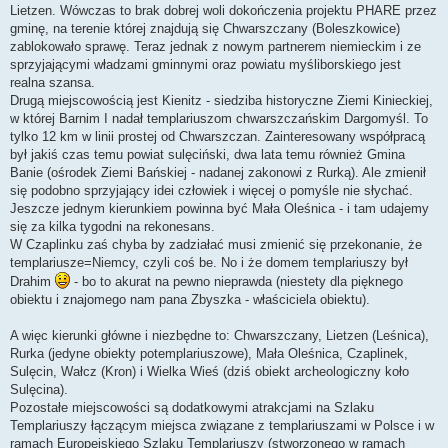
Lietzen. Wówczas to brak dobrej woli dokończenia projektu PHARE przez
gminę, na terenie której znajdują się Chwarszczany (Boleszkowice)
zablokowało sprawę. Teraz jednak z nowym partnerem niemieckim i ze
sprzyjającymi władzami gminnymi oraz powiatu myśliborskiego jest
realna szansa.
Drugą miejscowością jest Kienitz - siedziba historyczne Ziemi Kinieckiej,
w której Barnim I nadał templariuszom chwarszczańskim Dargomyśl. To
tylko 12 km w linii prostej od Chwarszczan. Zainteresowany współpracą
był jakiś czas temu powiat sulęciński, dwa lata temu również Gmina
Banie (ośrodek Ziemi Bańskiej - nadanej zakonowi z Rurką). Ale zmienił
się podobno sprzyjający idei człowiek i więcej o pomyśle nie słychać.
Jeszcze jednym kierunkiem powinna być Mała Oleśnica - i tam udajemy
się za kilka tygodni na rekonesans.
W Czaplinku zaś chyba by zadziałać musi zmienić się przekonanie, że
templariusze=Niemcy, czyli coś be. No i że domem templariuszy był
Drahim
- bo to akurat na pewno nieprawda (niestety dla pięknego
obiektu i znajomego nam pana Zbyszka - właściciela obiektu).
A więc kierunki główne i niezbędne to: Chwarszczany, Lietzen (Leśnica),
Rurka (jedyne obiekty potemplariuszowe), Mała Oleśnica, Czaplinek,
Sulęcin, Wałcz (Kron) i Wielka Wieś (dziś obiekt archeologiczny koło
Sulęcina).
Pozostałe miejscowości są dodatkowymi atrakcjami na Szlaku
Templariuszy łączącym miejsca związane z templariuszami w Polsce i w
ramach Europejskiego Szlaku Templariuszy (stworzonego w ramach