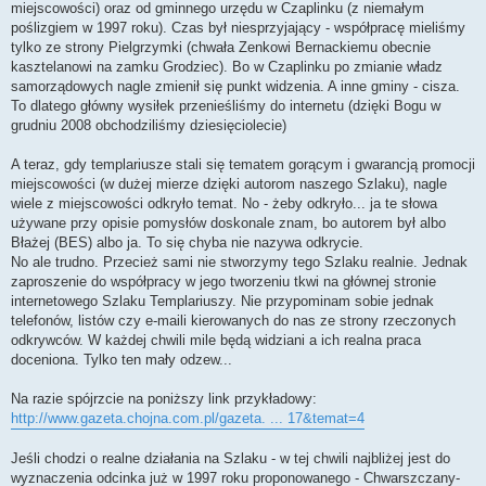
miejscowości) oraz od gminnego urzędu w Czaplinku (z niemałym
poślizgiem w 1997 roku). Czas był niesprzyjający - współpracę mieliśmy
tylko ze strony Pielgrzymki (chwała Zenkowi Bernackiemu obecnie
kasztelanowi na zamku Grodziec). Bo w Czaplinku po zmianie władz
samorządowych nagle zmienił się punkt widzenia. A inne gminy - cisza.
To dlatego główny wysiłek przenieśliśmy do internetu (dzięki Bogu w
grudniu 2008 obchodziliśmy dziesięciolecie)
A teraz, gdy templariusze stali się tematem gorącym i gwarancją promocji
miejscowości (w dużej mierze dzięki autorom naszego Szlaku), nagle
wiele z miejscowości odkryło temat. No - żeby odkryło... ja te słowa
używane przy opisie pomysłów doskonale znam, bo autorem był albo
Błażej (BES) albo ja. To się chyba nie nazywa odkrycie.
No ale trudno. Przecież sami nie stworzymy tego Szlaku realnie. Jednak
zaproszenie do współpracy w jego tworzeniu tkwi na głównej stronie
internetowego Szlaku Templariuszy. Nie przypominam sobie jednak
telefonów, listów czy e-maili kierowanych do nas ze strony rzeczonych
odkrywców. W każdej chwili mile będą widziani a ich realna praca
doceniona. Tylko ten mały odzew...
Na razie spójrzcie na poniższy link przykładowy:
http://www.gazeta.chojna.com.pl/gazeta. ... 17&temat=4
Jeśli chodzi o realne działania na Szlaku - w tej chwili najbliżej jest do
wyznaczenia odcinka już w 1997 roku proponowanego - Chwarszczany-