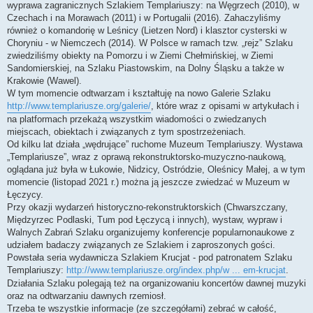
wyprawa zagranicznych Szlakiem Templariuszy: na Węgrzech (2010), w
Czechach i na Morawach (2011) i w Portugalii (2016). Zahaczyliśmy
również o komandorię w Leśnicy (Lietzen Nord) i klasztor cysterski w
Choryniu - w Niemczech (2014). W Polsce w ramach tzw. „rejz” Szlaku
zwiedziliśmy obiekty na Pomorzu i w Ziemi Chełmińskiej, w Ziemi
Sandomierskiej, na Szlaku Piastowskim, na Dolny Śląsku a także w
Krakowie (Wawel).
W tym momencie odtwarzam i kształtuję na nowo Galerie Szlaku
http://www.templariusze.org/galerie/
, które wraz z opisami w artykułach i
na platformach przekażą wszystkim wiadomości o zwiedzanych
miejscach, obiektach i związanych z tym spostrzeżeniach.
Od kilku lat działa „wędrujące” ruchome Muzeum Templariuszy. Wystawa
„Templariusze”, wraz z oprawą rekonstruktorsko-muzyczno-naukową,
oglądana już była w Łukowie, Nidzicy, Ostródzie, Oleśnicy Małej, a w tym
momencie (listopad 2021 r.) można ją jeszcze zwiedzać w Muzeum w
Łęczycy.
Przy okazji wydarzeń historyczno-rekonstruktorskich (Chwarszczany,
Międzyrzec Podlaski, Tum pod Łęczycą i innych), wystaw, wypraw i
Walnych Zabrań Szlaku organizujemy konferencje popularnonaukowe z
udziałem badaczy związanych ze Szlakiem i zaproszonych gości.
Powstała seria wydawnicza Szlakiem Krucjat - pod patronatem Szlaku
Templariuszy:
http://www.templariusze.org/index.php/w ... em-krucjat
.
Działania Szlaku polegają też na organizowaniu koncertów dawnej muzyki
oraz na odtwarzaniu dawnych rzemiosł.
Trzeba te wszystkie informacje (ze szczegółami) zebrać w całość,