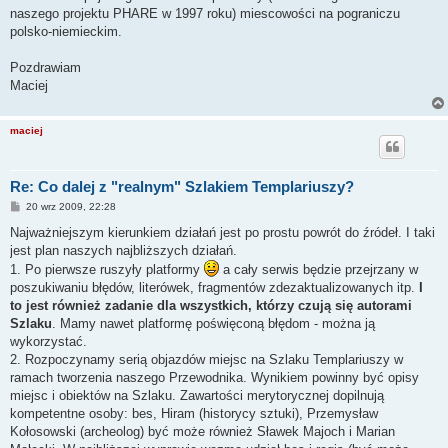
naszego projektu PHARE w 1997 roku) miescowości na pograniczu
polsko-niemieckim.
Pozdrawiam
Maciej
maciej
Re: Co dalej z "realnym" Szlakiem Templariuszy?
P
20 wrz 2009, 22:28
o
s
Najważniejszym kierunkiem działań jest po prostu powrót do źródeł. I taki
t
jest plan naszych najbliższych działań.
1. Po pierwsze ruszyły platformy
a cały serwis będzie przejrzany w
poszukiwaniu błędów, literówek, fragmentów zdezaktualizowanych itp.
I
to jest również zadanie dla wszystkich, którzy czują się autorami
Szlaku
. Mamy nawet platformę poświęconą błędom - można ją
wykorzystać.
2. Rozpoczynamy serią objazdów miejsc na Szlaku Templariuszy w
ramach tworzenia naszego Przewodnika. Wynikiem powinny być opisy
miejsc i obiektów na Szlaku. Zawartości merytorycznej dopilnują
kompetentne osoby: bes, Hiram (historycy sztuki), Przemysław
Kołosowski (archeolog) być może również Sławek Majoch i Marian