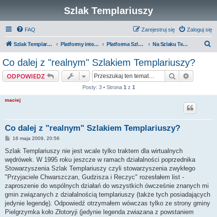
Szlak Templariuszy
FAQ
Zarejestruj się
Zaloguj się
S
Szlak Templariuszy
Platformy interaktywne Szlaku Templariuszy
Platforma Szlak Templariuszy
Na Szlaku Templariuszy
z
Co dalej z "realnym" Szlakiem Templariuszy?
u
Szukaj
Wyszuki
ODPOWIEDZ
k
Posty: 3 • Strona
1
z
1
a
maciej
j
Co dalej z "realnym" Szlakiem Templariuszy?
P
16 maja 2009, 20:56
o
s
Szlak Templariuszy nie jest wcale tylko traktem dla wirtualnych
t
wędrówek. W 1995 roku jeszcze w ramach działalności poprzednika
Stowarzyszenia Szlak Templariuszy czyli stowarzyszenia zwykłego
"Przyjaciele Chwarszczan, Gudzisza i Reczyc" rozesłałem list -
zaproszenie do wspólnych działań do wszystkich ówcześnie znanych mi
gmin związanych z działalnością templariuszy (także tych posiadających
jedynie legendę). Odpowiedź otrzymałem wówczas tylko ze strony gminy
Pielgrzymka koło Złotoryji (jedynie legenda zwiazana z powstaniem