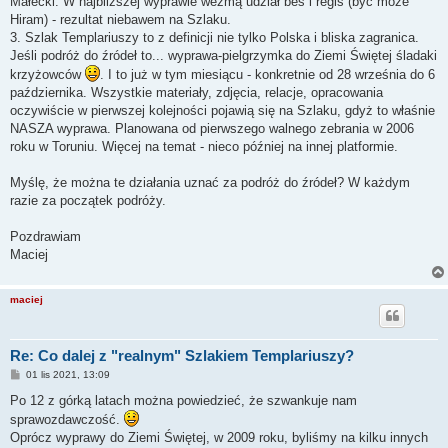
Małecki. W najbliższej wyprawie wezmą udział bes i regis (być może
Hiram) - rezultat niebawem na Szlaku.
3. Szlak Templariuszy to z definicji nie tylko Polska i bliska zagranica.
Jeśli podróż do źródeł to... wyprawa-pielgrzymka do Ziemi Świętej śladaki
krzyżowców
. I to już w tym miesiącu - konkretnie od 28 września do 6
października. Wszystkie materiały, zdjęcia, relacje, opracowania
oczywiście w pierwszej kolejności pojawią się na Szlaku, gdyż to właśnie
NASZA wyprawa. Planowana od pierwszego walnego zebrania w 2006
roku w Toruniu. Więcej na temat - nieco później na innej platformie.
Myślę, że można te działania uznać za podróż do źródeł? W każdym
razie za początek podróży.
Pozdrawiam
Maciej
maciej
Re: Co dalej z "realnym" Szlakiem Templariuszy?
P
01 lis 2021, 13:09
o
s
Po 12 z górką latach można powiedzieć, że szwankuje nam
t
sprawozdawczość.
Oprócz wyprawy do Ziemi Świętej, w 2009 roku, byliśmy na kilku innych