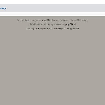
iuszy
Technologię dostarcza
phpBB
® Forum Software © phpBB Limited
Polski pakiet językowy dostarcza
phpBB.pl
Zasady ochrony danych osobowych
|
Regulamin