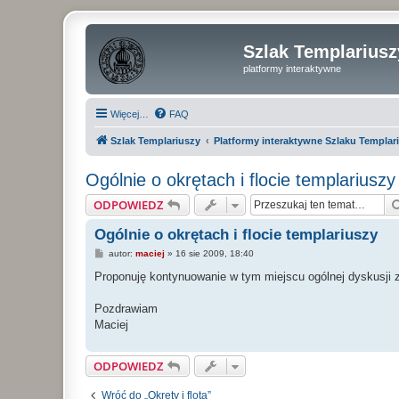
Szlak Templariusz
platformy interaktywne
Więcej…
FAQ
Szlak Templariuszy
Platformy interaktywne Szlaku Templar
Ogólnie o okrętach i flocie templariuszy
ODPOWIEDZ
Ogólnie o okrętach i flocie templariuszy
P
autor:
maciej
»
16 sie 2009, 18:40
o
s
Proponuję kontynuowanie w tym miejscu ogólnej dyskusji z
t
Pozdrawiam
Maciej
ODPOWIEDZ
Wróć do „Okręty i flota”