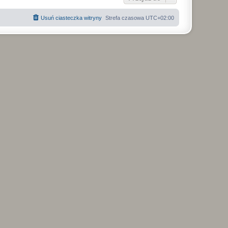
ę
Usuń ciasteczka witryny
Strefa czasowa
UTC+02:00