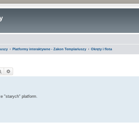
y
iuszy
Platformy interaktywne - Zakon Templariuszy
Okręty i flota
Szukaj
Wyszukiwanie zaawansowane
e "starych" platform.