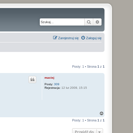
Szukaj
Wyszukiwanie z
Zarejestruj się
Zaloguj się
Posty: 1 • Strona
1
z
1
maciej
Posty:
309
Rejestracja:
12 lut 2009, 15:15
N
a
Posty: 1 • Strona
1
z
1
g
ó
r
Przejdź do