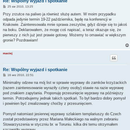
Re: Wspólny wyjazd i spotkanie
P
25 sie 2010, 13:25
o
s
Przy zrzutce na paliwo ja również służę autem. W moim przypadku
t
odpada jedynie termin 19-22 października, będę na konferencji w
Krakowie. Zainteresowała mnie sprawa zeszytów, gdyż dzieje się to jakoś
na boku. Deklarowałem, że mogę coś napisać, a teraz okazuje się, że
pierwszy z nich już jest prawie gotowy. Możemy to omawiać w większym
gronie? Pozdrawiam!
maciej
Re: Wspólny wyjazd i spotkanie
P
16 wrz 2010, 22:51
o
s
Miinimalny odzew na mój list w sprawie wyprawy do zamków krzyżackich
t
(razem zainteresowanie wyraziły cztery osoby) stawie na razie wyprawę
pod znakiem zapytania. Proponuję przesunięcie wyprawy na późniejszy
termin. Potrzebujemy jednak takich spotkań. To był bardzo dobry pomysł
i powinien być zrealizowany choćby z przesunięciem.
Pomysł natomiast jesiennej wyprawy szlakiem templariuszy do Czech
został przedstawiony przez Mariana Małeckiego na walnym zebraniu
Stowarzyszenia w styczniu br. w Toruniu. kilka dni temu otrzymałem
szczegóły wyprawy.