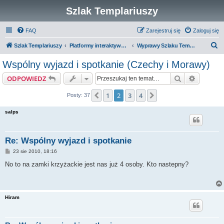
Szlak Templariuszy
FAQ
Zarejestruj się
Zaloguj się
S
Szlak Templariuszy
Platformy interaktywne Szlaku Templariuszy
Wyprawy Szlaku Templariuszy - dawne
z
Wspólny wyjazd i spotkanie (Czechy i Morawy)
u
Szukaj
Wyszuki
ODPOWIEDZ
k
a
1
2
3
4
Poprzednia
Następna
Posty: 37
j
salps
Re: Wspólny wyjazd i spotkanie
P
23 sie 2010, 18:16
o
s
No to na zamki krzyżackie jest nas już 4 osoby. Kto nastepny?
t
Hiram