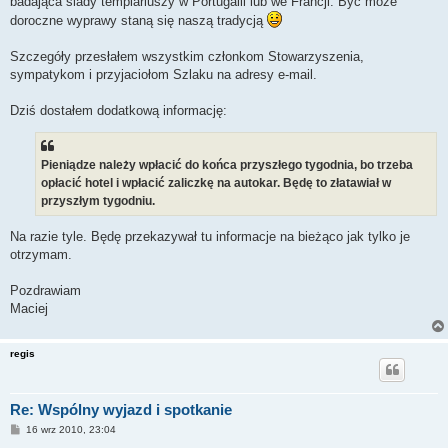
badająca ślady templariuszy w Portugalii lub we Francji. Być może
doroczne wyprawy staną się naszą tradycją
Szczegóły przesłałem wszystkim członkom Stowarzyszenia,
sympatykom i przyjaciołom Szlaku na adresy e-mail.
Dziś dostałem dodatkową informację:
Pieniądze należy wpłacić do końca przyszłego tygodnia, bo trzeba
opłacić hotel i wpłacić zaliczkę na autokar. Będę to złatawiał w
przyszłym tygodniu.
Na razie tyle. Będę przekazywał tu informacje na bieżąco jak tylko je
otrzymam.
Pozdrawiam
Maciej
regis
Re: Wspólny wyjazd i spotkanie
P
16 wrz 2010, 23:04
o