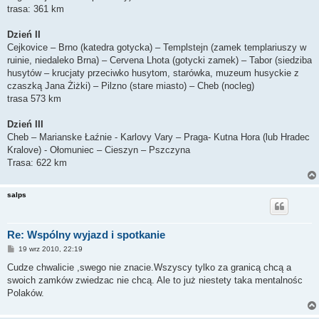
trasa: 361 km
Dzień II
Cejkovice – Brno (katedra gotycka) – Templstejn (zamek templariuszy w
ruinie, niedaleko Brna) – Cervena Lhota (gotycki zamek) – Tabor (siedziba
husytów – krucjaty przeciwko husytom, starówka, muzeum husyckie z
czaszką Jana Żiżki) – Pilzno (stare miasto) – Cheb (nocleg)
trasa 573 km
Dzień III
Cheb – Marianske Łaźnie - Karlovy Vary – Praga- Kutna Hora (lub Hradec
Kralove) - Ołomuniec – Cieszyn – Pszczyna
Trasa: 622 km
salps
Re: Wspólny wyjazd i spotkanie
P
19 wrz 2010, 22:19
o
s
Cudze chwalicie ,swego nie znacie.Wszyscy tylko za granicą chcą a
t
swoich zamków zwiedzac nie chcą. Ale to już niestety taka mentalnośc
Polaków.