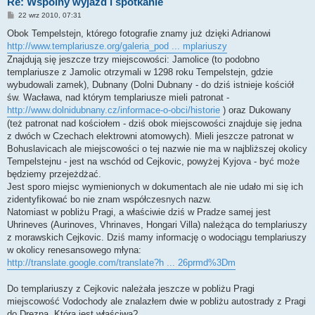
Re: Wspólny wyjazd i spotkanie
P
22 wrz 2010, 07:31
o
s
Obok Tempelstejn, którego fotografie znamy już dzięki Adrianowi
t
http://www.templariusze.org/galeria_pod ... mplariuszy
Znajdują się jeszcze trzy miejscowości: Jamolice (to podobno
templariusze z Jamolic otrzymali w 1298 roku Tempelstejn, gdzie
wybudowali zamek), Dubnany (Dolni Dubnany - do dziś istnieje kościół
św. Wacława, nad którym templariusze mieli patronat -
http://www.dolnidubnany.cz/informace-o-obci/historie
) oraz Dukowany
(też patronat nad kościołem - dziś obok miejscowości znajduje się jedna
z dwóch w Czechach elektrowni atomowych). Mieli jeszcze patronat w
Bohuslavicach ale miejscowości o tej nazwie nie ma w najbliższej okolicy
Tempelstejnu - jest na wschód od Cejkovic, powyżej Kyjova - być może
będziemy przejeżdżać.
Jest sporo miejsc wymienionych w dokumentach ale nie udało mi się ich
zidentyfikować bo nie znam współczesnych nazw.
Natomiast w pobliżu Pragi, a właściwie dziś w Pradze samej jest
Uhrineves (Aurinoves, Vhrinaves, Hongari Villa) należąca do templariuszy
z morawskich Cejkovic. Dziś mamy informację o wodociągu templariuszy
w okolicy renesansowego młyna:
http://translate.google.com/translate?h ... 26prmd%3Dm
Do templariuszy z Cejkovic należała jeszcze w pobliżu Pragi
miejscowość Vodochody ale znalazłem dwie w pobliżu autostrady z Pragi
do Drezna. Która jest właściwa?