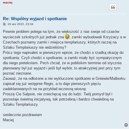
maciej
Re: Wspólny wyjazd i spotkanie
P
19 wrz 2010, 23:34
o
s
Pewnie problem polega na tym, że większość z nas swoje od czasów
t
wycieczek szkolnych już jednak zna
, zamki wybudowali Krzyżacy a w
Czechach poznamy zamki i miejsca templariuszy, których raczej na
Szlaku Templariuszy nie widzieliśmy?
Prócz tego napisałeś w pierwszym wpisie, że chodzi o rzadką okazję do
spotkania. Czyli chodzi o spotkanie, a zamki miały być sympatycznym
dla niego pretekstem. Pech chciał, że w pobliskim terminie od stycznia
planowany był już wyjazd i jeśli był wybór, to atrakcyjniej jest przy tym
poznać nieznane.
Zauważ, że na odłożone a nie wykluczone spotkanie w Gniewie/Malborku
zapisał się już wstępnie Regis, a to daje pierwszych pięciu
zadeklarowanych na na przykład wczesną wiosnę.
Proszę Cie Salpsie, nie zniechęcaj się do ludzi. Twój pomysł był i
pozostaje świetną inicjatywą, tak potrzebną i bardzo chwalebną na
Szlaku Templariuszy.
serdecznie pozdrawiam
Maciej