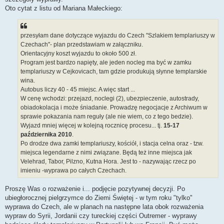
Oto cytat z listu od Mariana Małeckiego:
przesyłam dane dotyczące wyjazdu do Czech "Szlakiem templariuszy w
Czechach"- plan przedstawiam w załączniku.
Orientacyjny koszt wyjazdu to około 500 zł.
Program jest bardzo napięty, ale jeden nocleg ma być w zamku
templariuszy w Cejkovicach, tam gdzie produkują słynne templarskie
wina.
Autobus liczy 40 - 45 miejsc. A więc start ...
W cenę wchodzi: przejazd, noclegi (2), ubezpieczenie, autostrady,
obiadokolacja i może śniadanie. Prowadzę negocjacje z Archiwum w
sprawie pokazania nam reguły (ale nie wiem, co z tego bedzie).
Wyjazd mniej więcej w kolejną rocznicę procesu... tj.
15-17
października 2010
.
Po drodze dwa zamki templariuszy, kościół, i stacja celna oraz - tzw.
miejsca legendarne z nimi związane. Będą też inne miejsca jak
Velehrad, Tabor, Pilzno, Kutna Hora. Jest to - nazywając rzecz po
imieniu -wyprawa po całych Czechach.
Proszę Was o rozważenie i... podjęcie pozytywnej decyzji. Po
ubiegłorocznej pielgrzymce do Ziemi Świętej - w tym roku "tylko"
wyprawa do Czech, ale w planach na następne lata obok rozważenia
wypraw do Syrii, Jordanii czy tureckiej części Outremer - wyprawy