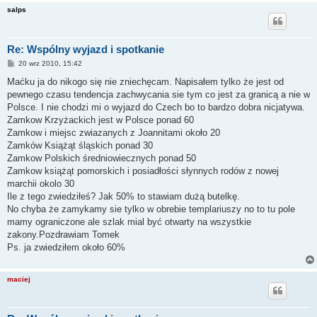
salps
Re: Wspólny wyjazd i spotkanie
P
20 wrz 2010, 15:42
o
s
Maćku ja do nikogo się nie zniechęcam. Napisałem tylko że jest od
t
pewnego czasu tendencja zachwycania sie tym co jest za granicą a nie w
Polsce. I nie chodzi mi o wyjazd do Czech bo to bardzo dobra nicjatywa.
Zamkow Krzyżackich jest w Polsce ponad 60
Zamkow i miejsc zwiazanych z Joannitami około 20
Zamków Książąt śląskich ponad 30
Zamkow Polskich średniowiecznych ponad 50
Zamkow książąt pomorskich i posiadłości słynnych rodów z nowej
marchii okolo 30
Ile z tego zwiedziłeś? Jak 50% to stawiam dużą butelkę.
No chyba że zamykamy sie tylko w obrebie templariuszy no to tu pole
mamy ograniczone ale szlak mial być otwarty na wszystkie
zakony.Pozdrawiam Tomek
Ps. ja zwiedziłem około 60%
maciej