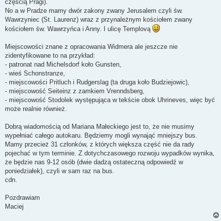
częścią Pragi).
No a w Pradze mamy dwór zakony zwany Jerusalem czyli św.
Wawrzyniec (St. Laurenz) wraz z przynależnym kościołem zwany
kościołem św. Wawrzyńca i Anny. I ulicę Templovą
Miejscowości znane z opracowania Widmera ale jeszcze nie
zidentyfikowane to na przykład:
- patronat nad Michelsdorf koło Gunsten,
- wieś Schonstranze,
- miejscowości Pritluch i Rudgerslag (ta druga koło Budziejowic),
- miejscowość Seiteinz z zamkiem Vrenndsberg,
- miejscowość Stodolek występująca w tekście obok Uhrineves, więc być
może realnie również.
Dobrą wiadomością od Mariana Małeckiego jest to, że nie musimy
wypełniać całego autokaru. Będziemy mogli wynająć mniejszy bus.
Mamy przecież 31 członków, z których większa część nie da rady
pojechać w tym terminie. Z dotychczasowego rozwoju wypadków wynika,
że będzie nas 9-12 osób (dwie dadzą ostateczną odpowiedź w
poniedziałek), czyli w sam raz na bus.
cdn.
Pozdrawiam
Maciej