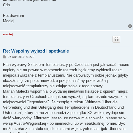
Cdn.
Pozdrawiam
Maciej
maciej
Re: Wspólny wyjazd i spotkanie
P
26 wrz 2010, 01:29
o
s
Plan wyprawy Szlakiem Templariuszy po Czechach jest jak widać mocno
t
napięty ale na pewno w momencie rozterek będziemy wybierali raczej
miejsca związane z templariuszami. Nie darowałbym sobie jednak gdyby
okazało się, że przez niewiedzę przejechaliśmy przez ważną
miejscowość templariuszy nie zdając sobie z tego sprawy.
Marian Małecki wspomniał o wydanej niedawno książce z opisem miejsc
templariuszy w Czechach ale, jak się wyraził, są tam przede wszystkim
miejscowości "legendarne". Ja czerpię z tekstu Widmera "Uber die
Verbreitung und den Untergang des Templerordens in Deutschland und
Osterreich", który mimo że pochodzi z początku XX wieku, wydaje się
dość wiarygodny. Minusem jest to, że nazwy miejscowości pisane są w
wersji Austro-Węgierskiej - po niemiecku lub w nieaktualnej formie. Być
może część z ich stała się dzielnicami większych miast (jak Uhrineves