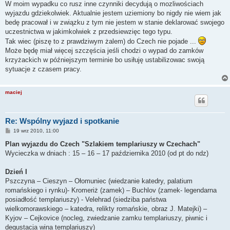
s
W moim wypadku co rusz inne czynniki decydują o mozliwościach
t
wyjazdu gdziekolwiek. Aktualnie jestem uziemiony bo nigdy nie wiem jak
bedę pracował i w związku z tym nie jestem w stanie deklarować swojego
uczestnictwa w jakimkolwiek z przedsiewzięc tego typu.
Tak wiec (piszę to z prawdziwym żalem) do Czech nie pojade ...
Może będę miał więcej szczęścia jeśli chodzi o wypad do zamków
krzyżackich w późniejszym terminie bo usiłuję ustabilizowac swoją
sytuacje z czasem pracy.
maciej
Re: Wspólny wyjazd i spotkanie
P
19 wrz 2010, 11:00
o
s
Plan wyjazdu do Czech "Szlakiem templariuszy w Czechach"
t
Wycieczka w dniach : 15 – 16 – 17 października 2010 (od pt do ndz)
Dzień I
Pszczyna – Cieszyn – Ołomuniec (wiedzanie katedry, palatium
romańskiego i rynku)- Kromeriż (zamek) – Buchlov (zamek- legendarna
posiadłość templariuszy) - Velehrad (siedziba państwa
wielkomorawskiego – katedra, relikty romańskie, obraz J. Matejki) –
Kyjov – Cejkovice (nocleg, zwiedzanie zamku templariuszy, piwnic i
degustacja wina templariuszy)