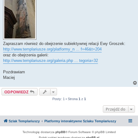
Zapraszam również do obejrzenie subiektywnej relacji Ewy Groszek:
http://www.templariusze.org/platformy_n ... f=46&t=204
oraz do obejrzenia galerii:
http://www.templariusze.org/galeria.php ... tegoria=32
Pozdrawiam
Maciej
ODPOWIEDZ
Posty: 1 • Strona
1
z
1
Przejdź do
Szlak Templariuszy
Platformy interaktywne Szlaku Templariuszy
Technologię dostarcza
phpBB
® Forum Software © phpBB Limited
Polski pakiet językowy dostarcza
phpBB.pl