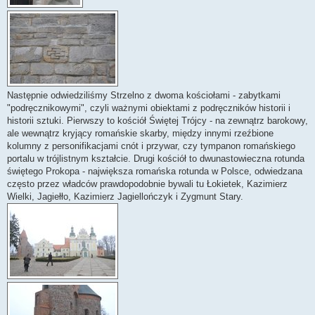
Następnie odwiedziliśmy Strzelno z dwoma kościołami - zabytkami
"podręcznikowymi", czyli ważnymi obiektami z podręczników historii i
historii sztuki. Pierwszy to kościół Świętej Trójcy - na zewnątrz barokowy,
ale wewnątrz kryjący romańskie skarby, między innymi rzeźbione
kolumny z personifikacjami cnót i przywar, czy tympanon romańskiego
portalu w trójlistnym kształcie. Drugi kościół to dwunastowieczna rotunda
świętego Prokopa - największa romańska rotunda w Polsce, odwiedzana
często przez władców prawdopodobnie bywali tu Łokietek, Kazimierz
Wielki, Jagiełło, Kazimierz Jagiellończyk i Zygmunt Stary.