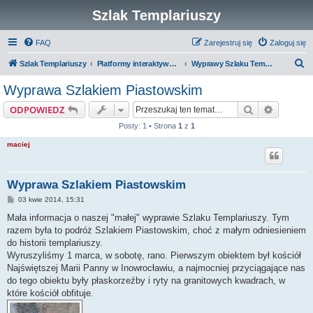
Szlak Templariuszy
FAQ
Zarejestruj się
Zaloguj się
S
Szlak Templariuszy
Platformy interaktywne Szlaku Templariuszy
Wyprawy Szlaku Templariuszy - dawne
z
Wyprawa Szlakiem Piastowskim
u
Szukaj
Wyszuki
ODPOWIEDZ
k
Posty: 1 • Strona
1
z
1
a
maciej
j
Wyprawa Szlakiem Piastowskim
P
03 kwie 2014, 15:31
o
s
Mała informacja o naszej "małej" wyprawie Szlaku Templariuszy. Tym
t
razem była to podróż Szlakiem Piastowskim, choć z małym odniesieniem
do historii templariuszy.
Wyruszyliśmy 1 marca, w sobotę, rano. Pierwszym obiektem był kościół
Najświętszej Marii Panny w Inowrocławiu, a najmocniej przyciągające nas
do tego obiektu były płaskorzeźby i ryty na granitowych kwadrach, w
które kościół obfituje.