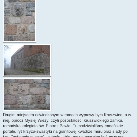
Drugim miejscem odwiedzonym w ramach wyprawy była Kruszwica, a w
niej, oprócz Mysiej Wieży, czyli pozostałości kruszwickiego zamku,
romańska kolegiata św. Piotra i Pawła. Tu podziwialiśmy romańskie
portale, ryt krzyża-swastyki na granitowej kwadrze muru oraz ślady po
tzw. "ostrzeniu mieczy" - rytuale, który raczej powinien być nazwany