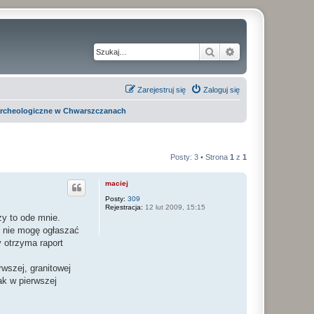
Szukaj
Wyszukiwanie z
Zarejestruj się
Zaloguj się
archeologiczne w Chwarszczanach
Posty: 3 • Strona
1
z
1
maciej
Posty:
309
Rejestracja:
12 lut 2009, 15:15
ży to ode mnie.
i nie mogę ogłaszać
 otrzyma raport
wszej, granitowej
jak w pierwszej