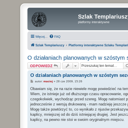
Szlak Templariusz
platformy interaktywne
Więcej…
FAQ
Szlak Templariuszy
Platformy interaktywne Szlaku Templar
O działaniach planowanych w szóstym 
ODPOWIEDZ
O działaniach planowanych w szóstym sez
P
autor:
maciej
»
28 cze 2009, 15:26
o
s
Obawiam się, że na razie niewiele mogę powiedzieć na tem
t
Wiem, że istnieje już od dłuższego czasu opracowanie, ogó
czegokolwiek, wychodząc przed szereg. Mogę natomiast p
jednocześnie z wersją drukowaną - mam nadzieję jeszcze
Mogę także powtórzyć to, co wynikało z njusów przekazywa
kaplicy, mniejszej od do dziś istniejącej drugiej. Jest jes
kaplicy, na pewno nie stoi w swoim oryginalnym miejscu.