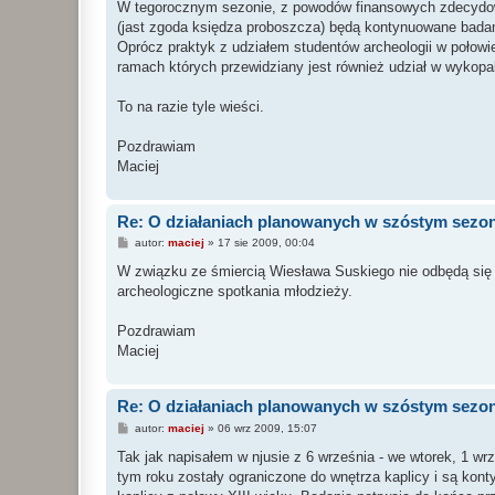
W tegorocznym sezonie, z powodów finansowych zdecydowa
(jast zgoda księdza proboszcza) będą kontynuowane badan
Oprócz praktyk z udziałem studentów archeologii w połowi
ramach których przewidziany jest również udział w wykopa
To na razie tyle wieści.
Pozdrawiam
Maciej
Re: O działaniach planowanych w szóstym sezon
P
autor:
maciej
»
17 sie 2009, 00:04
o
s
W związku ze śmiercią Wiesława Suskiego nie odbędą się 
t
archeologiczne spotkania młodzieży.
Pozdrawiam
Maciej
Re: O działaniach planowanych w szóstym sezon
P
autor:
maciej
»
06 wrz 2009, 15:07
o
s
Tak jak napisałem w njusie z 6 września - we wtorek, 1 w
t
tym roku zostały ograniczone do wnętrza kaplicy i są kont