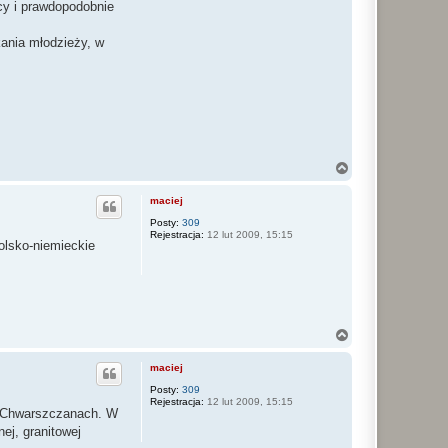
cy i prawdopodobnie
kania młodzieży, w
N
a
g
maciej
ó
r
Posty:
309
Rejestracja:
12 lut 2009, 15:15
ę
olsko-niemieckie
N
a
g
maciej
ó
r
Posty:
309
Rejestracja:
12 lut 2009, 15:15
ę
 w Chwarszczanach. W
ej, granitowej