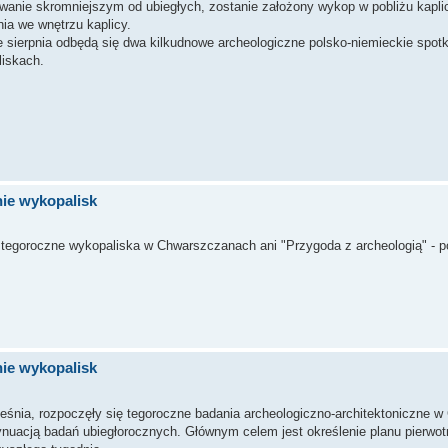
nie skromniejszym od ubiegłych, zostanie założony wykop w pobliżu kapli
ia we wnętrzu kaplicy.
e sierpnia odbędą się dwa kilkudnowe archeologiczne polsko-niemieckie spot
liskach.
ie wykopalisk
tegoroczne wykopaliska w Chwarszczanach ani "Przygoda z archeologią" - p
ie wykopalisk
rześnia, rozpoczęły się tegoroczne badania archeologiczno-architektoniczne
ynuacją badań ubiegłorocznych. Głównym celem jest określenie planu pierwotn