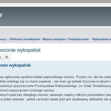
y
iuszy
Platformy interaktywne - Miejsca związane z Templariuszami
Wykopaliska 
sezonie wykopalisk
Szukaj
Wyszukiwanie zaawansowane
onie wykopalisk
at ogłoszenia wyników badań poprzedniego sezonu. Przykro mi, ale nie zale
lnie orientuję się co może zawierać - nie mam go jednak fizycznie w rękach 
owtórzyć przyrzeczenie Przemysława Kołosowskiego, że Szlak Templariuszy
 przed rozpoczęciem szóstego sezonu.
nych podczas ubiegłego sezonu: wewnątrz kaplicy odkryto pozostałości pier
zcze jeden wniosek - portal zachodni nawet jeśli jest zbudowany dokładnie tak 