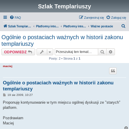
Szlak Templariuszy
FAQ
Zarejestruj się
Zaloguj się
S
Szlak Templariuszy
Platformy interaktywne Szlaku Templariuszy
Platformy interaktywne - Zakon Templariuszy
Ważne postacie
z
Ogólnie o postaciach ważnych w historii zakonu
u
templariuszy
k
Szukaj
Wyszuki
ODPOWIEDZ
a
Posty: 2 • Strona
1
z
1
j
maciej
Ogólnie o postaciach ważnych w historii zakonu
templariuszy
P
19 sie 2009, 10:27
o
s
Proponuję kontynuowanie w tym miejscu ogólnej dyskusji ze "starych"
t
platform.
Pozdrawiam
Maciej