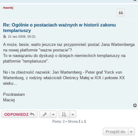
maciej
Re: Ogólnie o postaciach ważnych w historii zakonu
templariuszy
P
21 wrz 2009, 00:21
o
s
A może, besie, warto jeszcze raz przypomnieć postać Jana Wartemberga
t
na nowej platformie "ważne postacie"?
To w nawiązaniu do dyskusji o dziejach niemieckich templariuszy na
platformie "templariusze".
No i ta zbieżność nazwisk: Jan Wartemberg - Peter graf Yorck von
Wartenburg, z rodziny właścicieli Oleśnicy Małej w XIX i połowie XX
wieku...
Pozdrawiam
Maciej
ODPOWIEDZ
Posty: 2 • Strona
1
z
1
Przejdź do